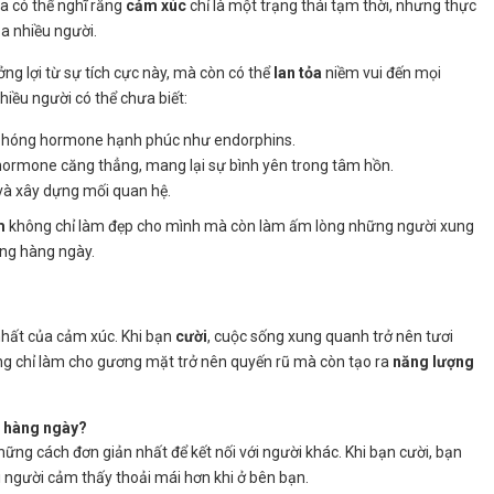
a có thể nghĩ rằng
cảm xúc
chỉ là một trạng thái tạm thời, nhưng thực
a nhiều người.
g lợi từ sự tích cực này, mà còn có thể
lan tỏa
niềm vui đến mọi
hiều người có thể chưa biết:
i phóng hormone hạnh phúc như endorphins.
 hormone căng thẳng, mang lại sự bình yên trong tâm hồn.
p và xây dựng mối quan hệ.
m
không chỉ làm đẹp cho mình mà còn làm ấm lòng những người xung
ống hàng ngày.
ất của cảm xúc. Khi bạn
cười
, cuộc sống xung quanh trở nên tươi
ông chỉ làm cho gương mặt trở nên quyến rũ mà còn tạo ra
năng lượng
g hàng ngày?
những cách đơn giản nhất để kết nối với người khác. Khi bạn cười, bạn
ọi người cảm thấy thoải mái hơn khi ở bên bạn.