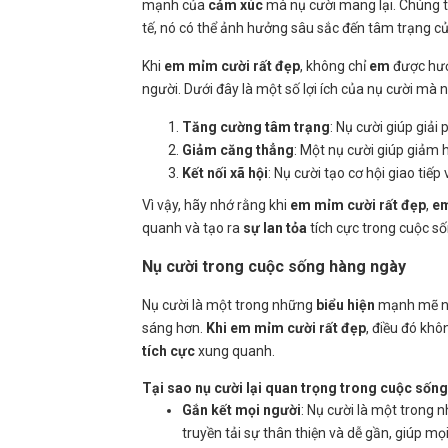
mạnh của
cảm xúc
mà nụ cười mang lại. Chúng t
tế, nó có thể ảnh hưởng sâu sắc đến tâm trạng củ
Khi
em mỉm cười rất đẹp
, không chỉ
em
được hưởn
người. Dưới đây là một số lợi ích của nụ cười mà n
Tăng cường tâm trạng
: Nụ cười giúp giả
Giảm căng thẳng
: Một nụ cười giúp giảm
Kết nối xã hội
: Nụ cười tạo cơ hội giao tiế
Vì vậy, hãy nhớ rằng khi
em mỉm cười rất đẹp
,
e
quanh và tạo ra
sự lan tỏa
tích cực trong cuộc s
Nụ cười trong cuộc sống hàng ngày
Nụ cười là một trong những
biểu hiện
mạnh mẽ nh
sáng hơn.
Khi em mỉm cười rất đẹp
, điều đó kh
tích cực
xung quanh.
Tại sao nụ cười lại quan trọng trong cuộc sốn
Gắn kết mọi người
: Nụ cười là một trong 
truyền tải sự thân thiện và dễ gần, giúp m