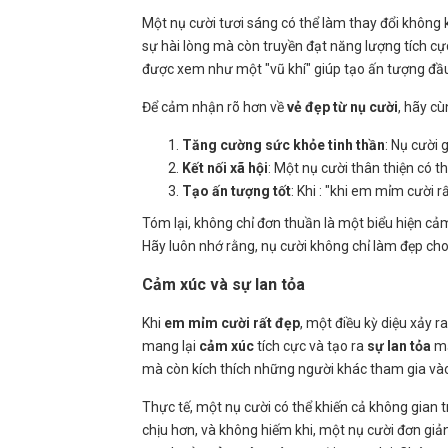
Một nụ cười tươi sáng có thể làm thay đổi không 
sự hài lòng mà còn truyền đạt năng lượng tích c
được xem như một "vũ khí" giúp tạo ấn tượng đầ
Để cảm nhận rõ hơn về
vẻ đẹp từ nụ cười
, hãy cù
Tăng cường sức khỏe tinh thần
: Nụ cười 
Kết nối xã hội
: Một nụ cười thân thiện có 
Tạo ấn tượng tốt
: Khi : "khi em mỉm cười r
Tóm lại, không chỉ đơn thuần là một biểu hiện cả
Hãy luôn nhớ rằng, nụ cười không chỉ làm đẹp cho
Cảm xúc và sự lan tỏa
Khi
em mỉm cười rất đẹp
, một điều kỳ diệu xảy 
mang lại
cảm xúc
tích cực và tạo ra
sự lan tỏa
mạ
mà còn kích thích những người khác tham gia v
Thực tế, một nụ cười có thể khiến cả không gian
chịu hơn, và không hiếm khi, một nụ cười đơn giả