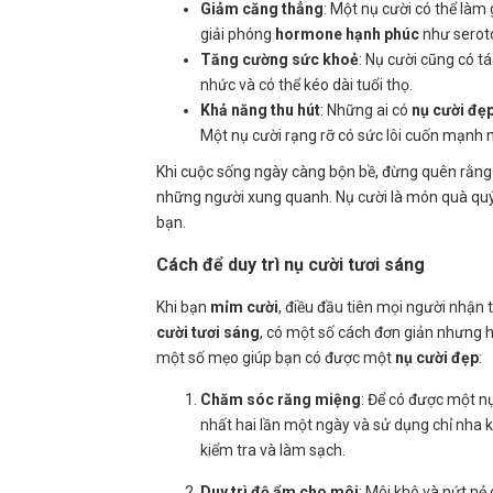
Giảm căng thẳng
: Một nụ cười có thể làm
giải phóng
hormone hạnh phúc
như seroto
Tăng cường sức khoẻ
: Nụ cười cũng có t
nhức và có thể kéo dài tuổi thọ.
Khả năng thu hút
: Những ai có
nụ cười đẹ
Một nụ cười rạng rỡ có sức lôi cuốn mạnh 
Khi cuộc sống ngày càng bộn bề, đừng quên rằn
những người xung quanh. Nụ cười là món quà quý
bạn.
Cách để duy trì nụ cười tươi sáng
Khi bạn
mỉm cười
, điều đầu tiên mọi người nhận 
cười tươi sáng
, có một số cách đơn giản nhưng 
một số mẹo giúp bạn có được một
nụ cười đẹp
:
Chăm sóc răng miệng
: Để có được một nụ
nhất hai lần một ngày và sử dụng chỉ nha 
kiểm tra và làm sạch.
Duy trì độ ẩm cho môi
: Môi khô và nứt nẻ