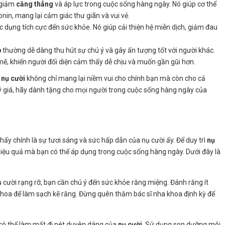
 giảm
căng thẳng
và áp lực trong cuộc sống hàng ngày. Nó giúp cơ thể
nin, mang lại cảm giác thư giãn và vui vẻ.
ác dụng tích cực đến sức khỏe. Nó giúp cải thiện hệ miễn dịch, giảm đau
p
thường dễ dàng thu hút sự chú ý và gây ấn tượng tốt với người khác.
mẽ, khiến người đối diện cảm thấy dễ chịu và muốn gần gũi hơn.
g
nụ cười
không chỉ mang lại niềm vui cho chính bạn mà còn cho cả
 giá, hãy dành tặng cho mọi người trong cuộc sống hàng ngày của
thấy chính là sự tươi sáng và sức hấp dẫn của nụ cười ấy. Để duy trì
nụ
hiệu quả mà bạn có thể áp dụng trong cuộc sống hàng ngày. Dưới đây là
 cười rạng rỡ, bạn cần chú ý đến sức khỏe răng miệng. Đánh răng ít
khoa để làm sạch kẽ răng. Đừng quên thăm bác sĩ nha khoa định kỳ để
 có thể làm mất đi nét duyên dáng của
nụ cười
. Sử dụng son dưỡng môi