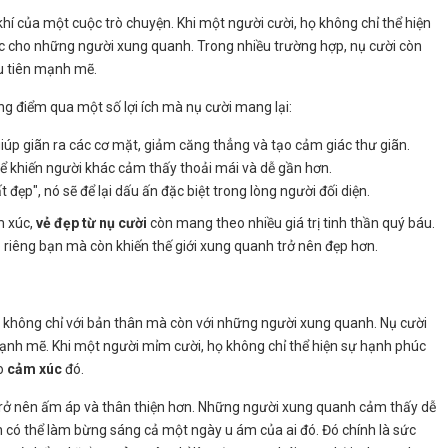
khí của một cuộc trò chuyện. Khi một người cười, họ không chỉ thể hiện
ực cho những người xung quanh. Trong nhiều trường hợp, nụ cười còn
u tiên mạnh mẽ.
ng điểm qua một số lợi ích mà nụ cười mang lại:
giúp giãn ra các cơ mặt, giảm căng thẳng và tạo cảm giác thư giãn.
thể khiến người khác cảm thấy thoải mái và dễ gần hơn.
ất đẹp", nó sẽ để lại dấu ấn đặc biệt trong lòng người đối diện.
m xúc,
vẻ đẹp từ nụ cười
còn mang theo nhiều giá trị tinh thần quý báu.
 riêng bạn mà còn khiến thế giới xung quanh trở nên đẹp hơn.
ra không chỉ với bản thân mà còn với những người xung quanh. Nụ cười
nh mẽ. Khi một người mỉm cười, họ không chỉ thể hiện sự hạnh phúc
ào
cảm xúc
đó.
 trở nên ấm áp và thân thiện hơn. Những người xung quanh cảm thấy dễ
n có thể làm bừng sáng cả một ngày u ám của ai đó. Đó chính là sức