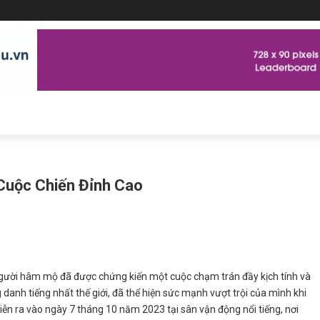
Cuộc Chiến Đỉnh Cao
người hâm mộ đã được chứng kiến một cuộc chạm trán đầy kịch tính và
danh tiếng nhất thế giới, đã thể hiện sức mạnh vượt trội của mình khi
diễn ra vào ngày 7 tháng 10 năm 2023 tại sân vận động nổi tiếng, nơi