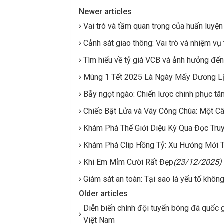
Newer articles
Vai trò và tầm quan trọng của huấn luyện 
Cảnh sát giao thông: Vai trò và nhiệm vụ
Tìm hiểu về tỷ giá VCB và ảnh hưởng đến
Mùng 1 Tết 2025 Là Ngày Mấy Dương L
Bẫy ngọt ngào: Chiến lược chinh phục tâ
Chiếc Bật Lửa và Váy Công Chúa: Một Câ
Khám Phá Thế Giới Diệu Kỳ Qua Đọc Tr
Khám Phá Clip Hồng Tỷ: Xu Hướng Mới Tr
Khi Em Mỉm Cười Rất Đẹp
(23/12/2025)
Giám sát an toàn: Tại sao là yếu tố khôn
Older articles
Diễn biến chính đội tuyển bóng đá quốc 
Việt Nam