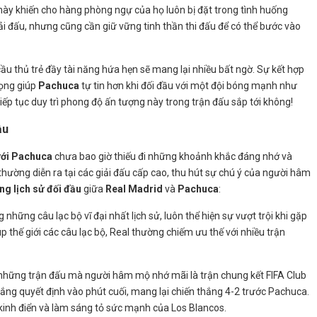
ều này khiến cho hàng phòng ngự của họ luôn bị đặt trong tình huống
i đấu, nhưng cũng cần giữ vững tinh thần thi đấu để có thể bước vào
ầu thủ trẻ đầy tài năng hứa hẹn sẽ mang lại nhiều bất ngờ. Sự kết hợp
rọng giúp
Pachuca
tự tin hơn khi đối đầu với một đội bóng mạnh như
 tiếp tục duy trì phong độ ấn tượng này trong trận đấu sắp tới không!
ầu
với Pachuca
chưa bao giờ thiếu đi những khoảnh khắc đáng nhớ và
 thường diễn ra tại các giải đấu cấp cao, thu hút sự chú ý của người hâm
ng lịch sử đối đầu
giữa
Real Madrid
và
Pachuca
:
 những câu lạc bộ vĩ đại nhất lịch sử, luôn thể hiện sự vượt trội khi gặp
p thế giới các câu lạc bộ, Real thường chiếm ưu thế với nhiều trận
 những trận đấu mà người hâm mộ nhớ mãi là trận chung kết FIFA Club
ắng quyết định vào phút cuối, mang lại chiến thắng 4-2 trước Pachuca.
kinh điển và làm sáng tỏ sức mạnh của Los Blancos.