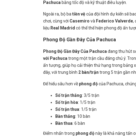
Pachuca
bằng tốc độ và kỹ thuật điêu luyện.
Ngoài ra, bộ ba
tiền vệ
của đội hình dự kiến sẽ b
chơi, cùng với
Casemiro
và
Federico Valverde
,
liệu
Real Madrid
có thể thể hiện phong độ ấn tư
Phong Độ Gần Đây Của Pachuca
Phong Độ Gần Đây Của Pachuca
đang thu hút s
với Pachuca
trong một trận cầu đáng chú ý. Tron
ấn tượng, giúp họ cải thiện thứ hạng trong bảng 
đây, với trung bình
2 bàn/trận
trong 5 trận gần nh
Để hiểu sâu hơn về
phong độ
của Pachuca, chúng 
Số trận thắng
: 3/5 trận
Số trận hòa
: 1/5 trận
Số trận thua
: 1/5 trận
Bàn thắng
: 10 bàn
Bàn thua
: 6 bàn
Điểm nhấn trong
phong độ
này là khả năng tấn c