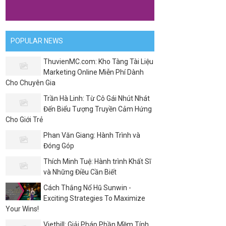
POPULAR NEWS
ThuvienMC.com: Kho Tàng Tài Liệu
Marketing Online Miễn Phí Dành
Cho Chuyên Gia
Trần Hà Linh: Từ Cô Gái Nhút Nhát
Đến Biểu Tượng Truyền Cảm Hứng
Cho Giới Trẻ
Phan Văn Giang: Hành Trình và
Đóng Góp
Thích Minh Tuệ: Hành trình Khất Sĩ
và Những Điều Cần Biết
Cách Thắng Nổ Hũ Sunwin -
Exciting Strategies To Maximize
Your Wins!
Vietbill: Giải Pháp Phần Mềm Tính