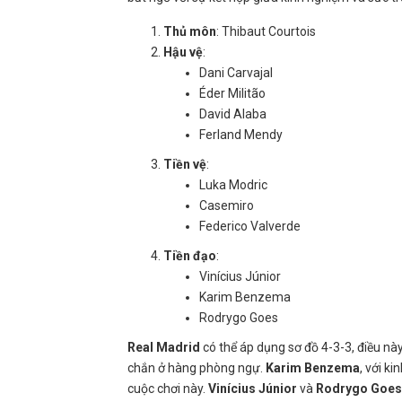
Thủ môn
: Thibaut Courtois
Hậu vệ
:
Dani Carvajal
Éder Militão
David Alaba
Ferland Mendy
Tiền vệ
:
Luka Modric
Casemiro
Federico Valverde
Tiền đạo
:
Vinícius Júnior
Karim Benzema
Rodrygo Goes
Real Madrid
có thể áp dụng sơ đồ 4-3-3, điều này
chắn ở hàng phòng ngự.
Karim Benzema
, với k
cuộc chơi này.
Vinícius Júnior
và
Rodrygo Goes