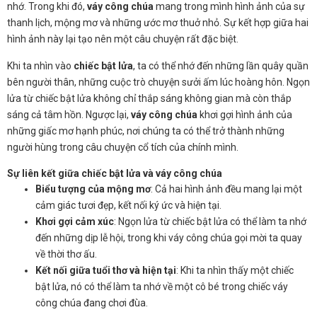
nhớ. Trong khi đó,
váy công chúa
mang trong mình hình ảnh của sự
thanh lịch, mộng mơ và những ước mơ thuở nhỏ. Sự kết hợp giữa hai
hình ảnh này lại tạo nên một câu chuyện rất đặc biệt.
Khi ta nhìn vào
chiếc bật lửa
, ta có thể nhớ đến những lần quây quần
bên người thân, những cuộc trò chuyện sưởi ấm lúc hoàng hôn. Ngọn
lửa từ chiếc bật lửa không chỉ thắp sáng không gian mà còn thắp
sáng cả tâm hồn. Ngược lại,
váy công chúa
khơi gợi hình ảnh của
những giấc mơ hạnh phúc, nơi chúng ta có thể trở thành những
người hùng trong câu chuyện cổ tích của chính mình.
Sự liên kết giữa chiếc bật lửa và váy công chúa
Biểu tượng của mộng mơ
: Cả hai hình ảnh đều mang lại một
cảm giác tươi đẹp, kết nối ký ức và hiện tại.
Khơi gợi cảm xúc
: Ngọn lửa từ chiếc bật lửa có thể làm ta nhớ
đến những dịp lễ hội, trong khi váy công chúa gọi mời ta quay
về thời thơ ấu.
Kết nối giữa tuổi thơ và hiện tại
: Khi ta nhìn thấy một chiếc
bật lửa, nó có thể làm ta nhớ về một cô bé trong chiếc váy
công chúa đang chơi đùa.