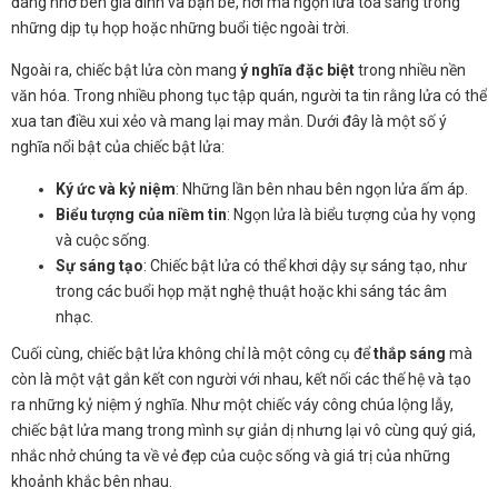
đáng nhớ bên gia đình và bạn bè, nơi mà ngọn lửa tỏa sáng trong
những dịp tụ họp hoặc những buổi tiệc ngoài trời.
Ngoài ra, chiếc bật lửa còn mang
ý nghĩa đặc biệt
trong nhiều nền
văn hóa. Trong nhiều phong tục tập quán, người ta tin rằng lửa có thể
xua tan điều xui xẻo và mang lại may mắn. Dưới đây là một số ý
nghĩa nổi bật của chiếc bật lửa:
Ký ức và kỷ niệm
: Những lần bên nhau bên ngọn lửa ấm áp.
Biểu tượng của niềm tin
: Ngọn lửa là biểu tượng của hy vọng
và cuộc sống.
Sự sáng tạo
: Chiếc bật lửa có thể khơi dậy sự sáng tạo, như
trong các buổi họp mặt nghệ thuật hoặc khi sáng tác âm
nhạc.
Cuối cùng, chiếc bật lửa không chỉ là một công cụ để
thắp sáng
mà
còn là một vật gắn kết con người với nhau, kết nối các thế hệ và tạo
ra những kỷ niệm ý nghĩa. Như một chiếc váy công chúa lộng lẫy,
chiếc bật lửa mang trong mình sự giản dị nhưng lại vô cùng quý giá,
nhắc nhở chúng ta về vẻ đẹp của cuộc sống và giá trị của những
khoảnh khắc bên nhau.