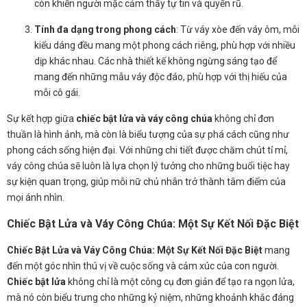
còn khiến người mặc cảm thấy tự tin và quyến rũ.
Tính đa dạng trong phong cách
: Từ váy xòe đến váy ôm, mỗi
kiểu dáng đều mang một phong cách riêng, phù hợp với nhiều
dịp khác nhau. Các nhà thiết kế không ngừng sáng tạo để
mang đến những mẫu váy độc đáo, phù hợp với thị hiếu của
mỗi cô gái.
Sự kết hợp giữa
chiếc bật lửa và váy công chúa
không chỉ đơn
thuần là hình ảnh, mà còn là biểu tượng của sự phá cách cũng như
phong cách sống hiện đại. Với những chi tiết được chăm chút tỉ mỉ,
váy công chúa sẽ luôn là lựa chọn lý tưởng cho những buổi tiệc hay
sự kiện quan trọng, giúp mỗi nữ chủ nhân trở thành tâm điểm của
mọi ánh nhìn.
Chiếc Bật Lửa và Váy Công Chúa: Một Sự Kết Nối Đặc Biệt
Chiếc Bật Lửa và Váy Công Chúa: Một Sự Kết Nối Đặc Biệt
mang
đến một góc nhìn thú vị về cuộc sống và cảm xúc của con người.
Chiếc bật lửa
không chỉ là một công cụ đơn giản để tạo ra ngọn lửa,
mà nó còn biểu trưng cho những kỷ niệm, những khoảnh khắc đáng