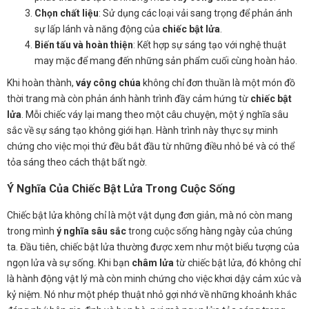
Chọn chất liệu
: Sử dụng các loại vải sang trọng để phản ánh
sự lấp lánh và năng động của
chiếc bật lửa
.
Biến tấu và hoàn thiện
: Kết hợp sự sáng tạo với nghệ thuật
may mặc để mang đến những sản phẩm cuối cùng hoàn hảo.
Khi hoàn thành,
váy công chúa
không chỉ đơn thuần là một món đồ
thời trang mà còn phản ánh hành trình đầy cảm hứng từ
chiếc bật
lửa
. Mỗi chiếc váy lại mang theo một câu chuyện, một ý nghĩa sâu
sắc về sự sáng tạo không giới hạn. Hành trình này thực sự minh
chứng cho việc mọi thứ đều bắt đầu từ những điều nhỏ bé và có thể
tỏa sáng theo cách thật bất ngờ.
Ý Nghĩa Của Chiếc Bật Lửa Trong Cuộc Sống
Chiếc bật lửa không chỉ là một vật dụng đơn giản, mà nó còn mang
trong mình
ý nghĩa sâu sắc
trong cuộc sống hàng ngày của chúng
ta. Đầu tiên, chiếc bật lửa thường được xem như một biểu tượng của
ngọn lửa và sự sống. Khi bạn
châm lửa
từ chiếc bật lửa, đó không chỉ
là hành động vật lý mà còn minh chứng cho việc khơi dậy cảm xúc và
kỷ niệm. Nó như một phép thuật nhỏ gợi nhớ về những khoảnh khắc