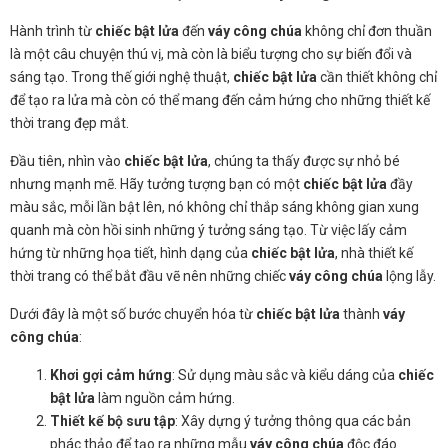
Hành trình từ
chiếc bật lửa
đến
váy công chúa
không chỉ đơn thuần
là một câu chuyện thú vị, mà còn là biểu tượng cho sự biến đổi và
sáng tạo. Trong thế giới nghệ thuật,
chiếc bật lửa
cần thiết không chỉ
để tạo ra lửa mà còn có thể mang đến cảm hứng cho những thiết kế
thời trang đẹp mắt.
Đầu tiên, nhìn vào
chiếc bật lửa
, chúng ta thấy được sự nhỏ bé
nhưng mạnh mẽ. Hãy tưởng tượng bạn có một
chiếc bật lửa
đầy
màu sắc, mỗi lần bật lên, nó không chỉ thắp sáng không gian xung
quanh mà còn hồi sinh những ý tưởng sáng tạo. Từ việc lấy cảm
hứng từ những họa tiết, hình dạng của
chiếc bật lửa
, nhà thiết kế
thời trang có thể bắt đầu vẽ nên những chiếc
váy công chúa
lộng lẫy.
Dưới đây là một số bước chuyển hóa từ
chiếc bật lửa
thành
váy
công chúa
:
Khơi gợi cảm hứng
: Sử dụng màu sắc và kiểu dáng của
chiếc
bật lửa
làm nguồn cảm hứng.
Thiết kế bộ sưu tập
: Xây dựng ý tưởng thông qua các bản
phác thảo để tạo ra những mẫu
váy công chúa
độc đáo.