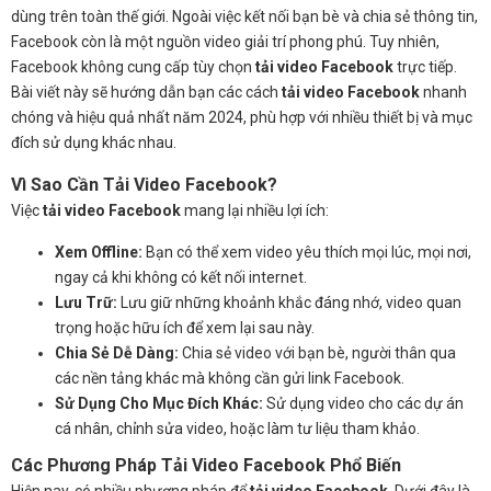
dùng trên toàn thế giới. Ngoài việc kết nối bạn bè và chia sẻ thông tin,
Facebook còn là một nguồn video giải trí phong phú. Tuy nhiên,
Facebook không cung cấp tùy chọn
tải video Facebook
trực tiếp.
Bài viết này sẽ hướng dẫn bạn các cách
tải video Facebook
nhanh
chóng và hiệu quả nhất năm 2024, phù hợp với nhiều thiết bị và mục
đích sử dụng khác nhau.
Vì Sao Cần Tải Video Facebook?
Việc
tải video Facebook
mang lại nhiều lợi ích:
Xem Offline:
Bạn có thể xem video yêu thích mọi lúc, mọi nơi,
ngay cả khi không có kết nối internet.
Lưu Trữ:
Lưu giữ những khoảnh khắc đáng nhớ, video quan
trọng hoặc hữu ích để xem lại sau này.
Chia Sẻ Dễ Dàng:
Chia sẻ video với bạn bè, người thân qua
các nền tảng khác mà không cần gửi link Facebook.
Sử Dụng Cho Mục Đích Khác:
Sử dụng video cho các dự án
cá nhân, chỉnh sửa video, hoặc làm tư liệu tham khảo.
Các Phương Pháp Tải Video Facebook Phổ Biến
Hiện nay, có nhiều phương pháp để
tải video Facebook
. Dưới đây là