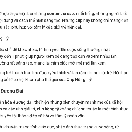
được thực hiện bởi những
content creator
nổi tiếng, những người biết
ội dung và cách thể hiện sáng tạo. Những
clip
này không chỉ mang đến
sắc, phù hợp với tâm lý của giới trẻ hiện đại.
ng Tỷ
:
iều chủ đề khác nhau, từ tình yêu đến cuộc sống thường nhật.
ây đến 1 phút, giúp người xem dễ dàng tiếp cận và xem nhiều lần.
ường rất sáng tạo, mang lại cảm giác mới mẻ mỗi lần xem.
ng trở thành trào lưu được yêu thích và lan rộng trong giới trẻ. Nếu bạn
ng bỏ lỡ cơ hội khám phá thế giới của
Clip Hồng Tỷ
!
 Đương Đại
ăn hóa đương đại
, thể hiện những biến chuyển mạnh mẽ của xã hội
và đầy tính giải trí,
clip hồng tỷ
không chỉ đơn thuần là một hình thức
 truyền tải thông điệp xã hội và tâm lý nhân văn.
 chuyện mang tính giáo dục, phản ánh thực trạng cuộc sống, từ