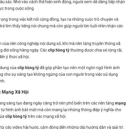
u sắc. Nhờ vào cách thể hiện sinh động, người xem dễ dàng tiếp nhận
ực trong cuộc sống.
ọng trong việc kết nối cộng đồng, tạo ra những cuộc trò chuyện và
 trẻ tìm thấy tiếng nói chung mà còn giúp người lớn tuổi nhìn nhận các
n của nền công nghiệp nội dung số, khi mà nền tảng truyền thông xã
ng đời sống hàng ngày. Các
clip hồng tỷ
thường được chia sẻ rộng rãi,
n ý thức xã hội.
i dung của
clip hồng tỷ
đã góp phần tạo nên một ngôn ngữ hình ảnh
ng cho sự sáng tạo không ngừng của con người trong việc sử dụng
nh.
g Mạng Xã Hội
ung sáng tạo đang ngày càng trở nên phổ biến trên các nền tảng
mạng
út từ hình ảnh bắt mắt mà còn mang lại những thông điệp ý nghĩa cho
của
clip hồng tỷ
trên các mạng xã hội:
i từ các video hài hước, cảm động đến những clip hướng dẫn và giải trí.