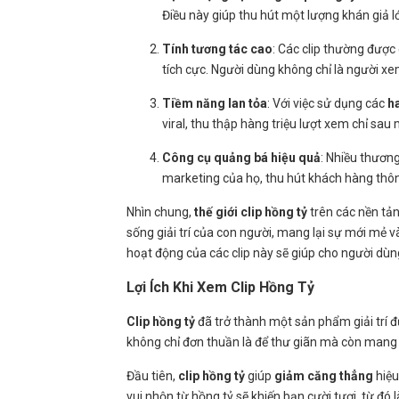
Điều này giúp thu hút một lượng khán giả lớ
Tính tương tác cao
: Các clip thường được
tích cực. Người dùng không chỉ là người x
Tiềm năng lan tỏa
: Với việc sử dụng các
h
viral, thu thập hàng triệu lượt xem chỉ sau
Công cụ quảng bá hiệu quả
: Nhiều thươn
marketing của họ, thu hút khách hàng thôn
Nhìn chung,
thế giới clip hồng tỷ
trên các nền tả
sống giải trí của con người, mang lại sự mới mẻ và 
hoạt động của các clip này sẽ giúp cho người dùn
Lợi Ích Khi Xem Clip Hồng Tỷ
Clip hồng tỷ
đã trở thành một sản phẩm giải trí 
không chỉ đơn thuần là để thư giãn mà còn mang l
Đầu tiên,
clip hồng tỷ
giúp
giảm căng thẳng
hiệu
vui nhộn từ hồng tỷ sẽ khiến bạn cười tươi, từ đ