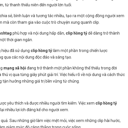
n, từ thanh thiếu niên đến người lớn tuổi.
 chia sẻ, bình luận và tương tác nhiều, tạo ra một cộng đồng người xem
em mà còn tham gia vào cuộc trò chuyện xung quanh clip.
ashtag
phù hợp và nội dung hấp dẫn,
clip hồng tỷ
dễ dàng trở thành
 một thời gian ngắn.
g hiệu đã sử dụng
clip hồng tỷ
làm một phần trong chiến lược
g qua các nội dung độc đáo và sáng tạo.
ng
mạng xã hội
đang trở thành một phần không thể thiếu trong đời
thú vị qua từng giây phút giải trí. Việc hiểu rõ về nội dung và cách thức
g tận hưởng những giá trị bền vững từ chúng.
được yêu thích và được nhiều người tìm kiếm. Việc xem
clip hồng tỷ
ại nhiều lợi ích đáng kể cho người xem.
 quả. Sau những giờ làm việc mệt mỏi, việc xem những clip hài hước,
ó làm giảm mức độ căng thẳng trong cuộc sống.