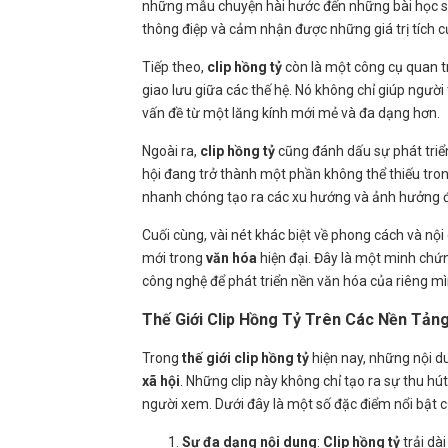
những mẫu chuyện hài hước đến những bài học sâ
thông điệp và cảm nhận được những giá trị tích c
Tiếp theo,
clip hồng tỷ
còn là một công cụ quan tr
giao lưu giữa các thế hệ. Nó không chỉ giúp người
vấn đề từ một lăng kính mới mẻ và đa dạng hơn.
Ngoài ra,
clip hồng tỷ
cũng đánh dấu sự phát triể
hội đang trở thành một phần không thể thiếu tro
nhanh chóng tạo ra các xu hướng và ảnh hưởng đế
Cuối cùng, vài nét khác biệt về phong cách và nộ
mới trong
văn hóa
hiện đại. Đây là một minh chứ
công nghệ để phát triển nền văn hóa của riêng mì
Thế Giới Clip Hồng Tỷ Trên Các Nền Tản
Trong
thế giới clip hồng tỷ
hiện nay, những nội d
xã hội
. Những clip này không chỉ tạo ra sự thu h
người xem. Dưới đây là một số đặc điểm nổi bật 
Sự đa dạng nội dung
:
Clip hồng tỷ
trải dà