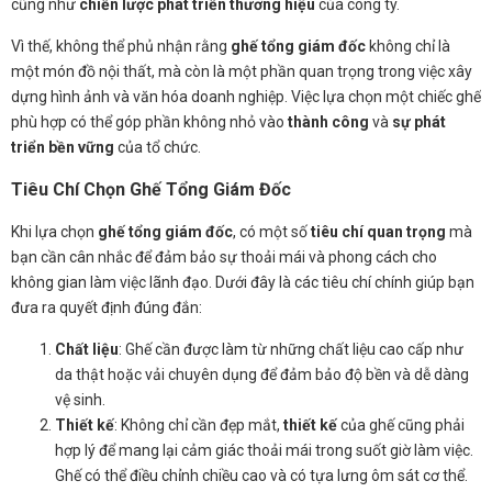
cũng như
chiến lược phát triển thương hiệu
của công ty.
Vì thế, không thể phủ nhận rằng
ghế tổng giám đốc
không chỉ là
một món đồ nội thất, mà còn là một phần quan trọng trong việc xây
dựng hình ảnh và văn hóa doanh nghiệp. Việc lựa chọn một chiếc ghế
phù hợp có thể góp phần không nhỏ vào
thành công
và
sự phát
triển bền vững
của tổ chức.
Tiêu Chí Chọn Ghế Tổng Giám Đốc
Khi lựa chọn
ghế tổng giám đốc
, có một số
tiêu chí quan trọng
mà
bạn cần cân nhắc để đảm bảo sự thoải mái và phong cách cho
không gian làm việc lãnh đạo. Dưới đây là các tiêu chí chính giúp bạn
đưa ra quyết định đúng đắn:
Chất liệu
: Ghế cần được làm từ những chất liệu cao cấp như
da thật hoặc vải chuyên dụng để đảm bảo độ bền và dễ dàng
vệ sinh.
Thiết kế
: Không chỉ cần đẹp mắt,
thiết kế
của ghế cũng phải
hợp lý để mang lại cảm giác thoải mái trong suốt giờ làm việc.
Ghế có thể điều chỉnh chiều cao và có tựa lưng ôm sát cơ thể.