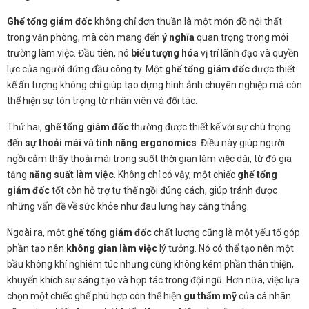
Ghế tổng giám đốc
không chỉ đơn thuần là một món đồ nội thất
trong văn phòng, mà còn mang đến
ý nghĩa
quan trọng trong môi
trường làm việc. Đầu tiên, nó
biểu tượng hóa
vị trí lãnh đạo và quyền
lực của người đứng đầu công ty. Một
ghế tổng giám đốc
được thiết
kế ấn tượng không chỉ giúp tạo dựng hình ảnh chuyên nghiệp mà còn
thể hiện sự tôn trọng từ nhân viên và đối tác.
Thứ hai,
ghế tổng giám đốc
thường được thiết kế với sự chú trọng
đến
sự thoải mái
và
tính năng ergonomics
. Điều này giúp người
ngồi cảm thấy thoải mái trong suốt thời gian làm việc dài, từ đó gia
tăng
năng suất làm việc
. Không chỉ có vậy, một chiếc
ghế tổng
giám đốc
tốt còn hỗ trợ tư thế ngồi đúng cách, giúp tránh được
những vấn đề về sức khỏe như đau lưng hay căng thẳng.
Ngoài ra, một
ghế tổng giám đốc
chất lượng cũng là một yếu tố góp
phần tạo nên
không gian làm việc
lý tưởng. Nó có thể tạo nên một
bầu không khí nghiêm túc nhưng cũng không kém phần thân thiện,
khuyến khích sự sáng tạo và hợp tác trong đội ngũ. Hơn nữa, việc lựa
chọn một chiếc ghế phù hợp còn thể hiện
gu thẩm mỹ
của cá nhân