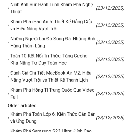
Ninh Anh Bùi: Hành Trình Khám Phá Nghệ
(23/12/2025)
Thuật
Khám Phá iPad Air 5: Thiết Kế Đẳng Cấp
(23/12/2025)
và Hiệu Năng Vượt Trội
Những Người Lái Đò Sông Đà: Những Anh
(23/12/2025)
Hùng Thầm Lặng
Toán 10 Kết Nối Tri Thức: Tăng Cường
(23/12/2025)
Khả Năng Tư Duy Toán Học
Đánh Giá Chi Tiết MacBook Air M2: Hiệu
(23/12/2025)
Năng Vượt Trội và Thiết Kế Thanh Lịch
Khám Phá Hồng Tỉ Trung Quốc Qua Video
(23/12/2025)
Full
Older articles
Khám Phá Toán Lớp 6: Kiến Thức Căn Bản
(23/12/2025)
và Ứng Dụng
Khám Phá Samsung S23 Ultra: Đỉnh Cao