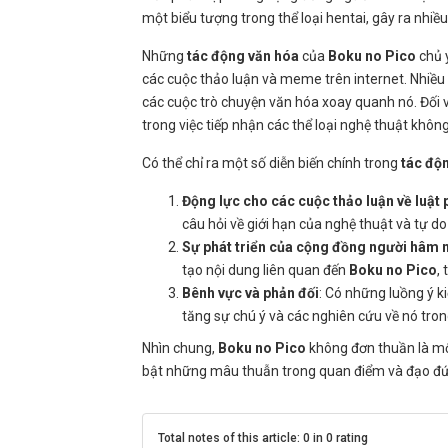
một biểu tượng trong thể loại hentai, gây ra nhi
Những
tác động văn hóa
của
Boku no Pico
chủ y
các cuộc thảo luận và meme trên internet. Nhiều
các cuộc trò chuyện văn hóa xoay quanh nó. Đối 
trong việc tiếp nhận các thể loại nghệ thuật khôn
Có thể chỉ ra một số diễn biến chính trong
tác độ
Động lực cho các cuộc thảo luận về luật
câu hỏi về giới hạn của nghệ thuật và tự do
Sự phát triển của cộng đồng người hâm
tạo nội dung liên quan đến
Boku no Pico
,
Bênh vực và phản đối
: Có những luồng ý k
tăng sự chú ý và các nghiên cứu về nó tron
Nhìn chung,
Boku no Pico
không đơn thuần là mộ
bật những mâu thuẫn trong quan điểm và đạo đức
Total notes of this article: 0 in 0 rating