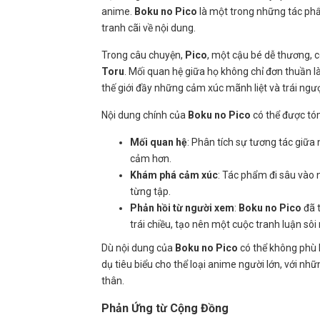
anime.
Boku no Pico
là một trong những tác phẩm
tranh cãi về nội dung.
Trong câu chuyện,
Pico
, một cậu bé dễ thương, 
Toru
. Mối quan hệ giữa họ không chỉ đơn thuần 
thế giới đầy những cảm xúc mãnh liệt và trái ngư
Nội dung chính của
Boku no Pico
có thể được tó
Mối quan hệ
: Phân tích sự tương tác giữa
cảm hơn.
Khám phá cảm xúc
: Tác phẩm đi sâu vào
từng tập.
Phản hồi từ người xem
:
Boku no Pico
đã 
trái chiều, tạo nên một cuộc tranh luận sô
Dù nội dung của
Boku no Pico
có thể không phù 
dụ tiêu biểu cho thể loại anime người lớn, với nh
thân.
Phản Ứng từ Cộng Đồng