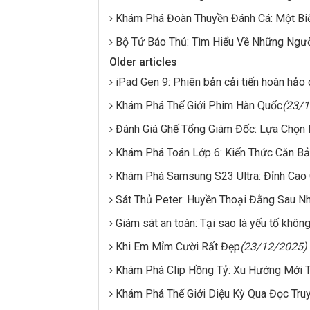
Khám Phá Đoàn Thuyền Đánh Cá: Một Bi
Bộ Tứ Báo Thủ: Tìm Hiểu Về Những Ngườ
Older articles
iPad Gen 9: Phiên bản cải tiến hoàn hảo
Khám Phá Thế Giới Phim Hàn Quốc
(23/
Đánh Giá Ghế Tổng Giám Đốc: Lựa Chọn
Khám Phá Toán Lớp 6: Kiến Thức Căn B
Khám Phá Samsung S23 Ultra: Đỉnh Cao
Sát Thủ Peter: Huyền Thoại Đằng Sau N
Giám sát an toàn: Tại sao là yếu tố khôn
Khi Em Mỉm Cười Rất Đẹp
(23/12/2025)
Khám Phá Clip Hồng Tỷ: Xu Hướng Mới Tr
Khám Phá Thế Giới Diệu Kỳ Qua Đọc Tr