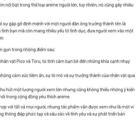
 nổi bật trong thể loại anime người lớn, tuy nhiên, nó cũng gây nhiều
có sự gặp gỡ định mệnh với một người đàn ông trưởng thành tên là
là tình bạn mà còn mang nhiều yếu tố tình dục, đưa người xem vào một
ợc.
m gọn trong những điểm sau:
 nhân vật Pico và Toru, từ tình cảm bạn bè đến những khía cạnh nhạy
 những cảm xúc tiềm ẩn, sự tò mò và sự trưởng thành của nhân vật qua
thu hút một lượng người xem lớn nhưng cũng không thiếu những ý kiến
i nổi trong cộng đồng yêu thích anime.
hợp với tất cả mọi người, nhưng tác phẩm vẫn được xem như là một ví
ững thông điệp phức tạp và sâu sắc về tình yêu và sự phát triển bản