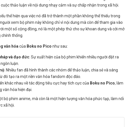
ều cuộc thảo luận về nội dung nhạy cảm và sự chấp nhận trong xã hội.
ếu thể hiện qua việc nó đã trở thành một phần không thể thiếu trong
 người xem bộ phim này không chỉ vì nội dung mà còn để tham gia vào
với một số cộng đồng, nó là một phép thử cho sự khoan dung và cởi mở
g chính thống.
ng văn hóa
của
Boku no Pico
như sau:
 pháp và đạo đức
: Sự xuất hiện của bộ phim khiến nhiều người đặt ra
 ngôn luận.
 mộ
: Nhiều fan đã hình thành các nhóm để thảo luận, chia sẻ và sáng
 từ đó tạo ra một nền văn hóa fandom độc đáo.
iến khác nhau về tác động tiêu cực hay tích cực của
Boku no Pico
, làm
g văn hóa hiện đại.
t bộ phim anime, mà còn là một hiện tượng văn hóa phức tạp, làm nổi
 xã hội.