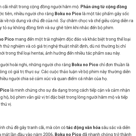
h cãi nhất trong cộng đồng người hâm mộ.
Phản ứng từ cộng đồng
ớc tiên, nhiều người cho rằng
Boku no Pico
là một tác phẩm gây sốc
i về nội dung và chủ đề của nó. Sự châm chọc và chế giễu cũng diễn ra
y tỏ sự không đồng tình và sự ghê tởm khi nhắc đến bộ phim.
no Pico
mang đến một trải nghiệm độc đáo và khác biệt trong thể loại
 thử nghiệm và có giá trị nghệ thuật nhất định, dù nó thường bị chỉ
mới trong thể loại hentai, ảnh hưởng đến nhiều tác phẩm sau này.
gười hoài nghi, những người cho rằng
Boku no Pico
chỉ đơn thuần là
ông có giá trị thực sự. Các cuộc thảo luận về bộ phim này thường diễn
nhiều người chia sẻ cảm xúc và quan điểm cá nhân của họ.
 Pico
là minh chứng cho sự đa dạng trong cách tiếp cận và cảm nhận
g hộ, bộ phim vẫn giữ vị trí đặc biệt trong lòng người hâm mộ và tiếp
thú vị.
nh chủ đề gây tranh cãi, mà còn có
tác động văn hóa
sâu sắc và diễn
a mắt lần đầu vào năm 2006,
Boku no Pico
đã nhanh chóng trở thành