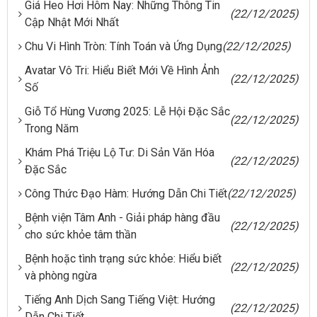
Giá Heo Hơi Hôm Nay: Những Thông Tin
(22/12/2025)
Cập Nhật Mới Nhất
Chu Vi Hình Tròn: Tính Toán và Ứng Dụng
(22/12/2025)
Avatar Vô Tri: Hiểu Biết Mới Về Hình Ảnh
(22/12/2025)
Số
Giỗ Tổ Hùng Vương 2025: Lễ Hội Đặc Sắc
(22/12/2025)
Trong Năm
Khám Phá Triệu Lộ Tư: Di Sản Văn Hóa
(22/12/2025)
Đặc Sắc
Công Thức Đạo Hàm: Hướng Dẫn Chi Tiết
(22/12/2025)
Bệnh viện Tâm Anh - Giải pháp hàng đầu
(22/12/2025)
cho sức khỏe tâm thần
Bệnh hoặc tình trạng sức khỏe: Hiểu biết
(22/12/2025)
và phòng ngừa
Tiếng Anh Dịch Sang Tiếng Việt: Hướng
(22/12/2025)
Dẫn Chi Tiết