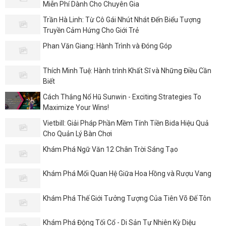
Miễn Phí Dành Cho Chuyên Gia
Trần Hà Linh: Từ Cô Gái Nhút Nhát Đến Biểu Tượng
Truyền Cảm Hứng Cho Giới Trẻ
Phan Văn Giang: Hành Trình và Đóng Góp
Thích Minh Tuệ: Hành trình Khất Sĩ và Những Điều Cần
Biết
Cách Thắng Nổ Hũ Sunwin - Exciting Strategies To
Maximize Your Wins!
Vietbill: Giải Pháp Phần Mềm Tính Tiền Bida Hiệu Quả
Cho Quản Lý Bàn Chơi
Khám Phá Ngữ Văn 12 Chân Trời Sáng Tạo
Khám Phá Mối Quan Hệ Giữa Hoa Hồng và Rượu Vang
Khám Phá Thế Giới Tưởng Tượng Của Tiên Võ Đế Tôn
Khám Phá Động Tối Cổ - Di Sản Tự Nhiên Kỳ Diệu