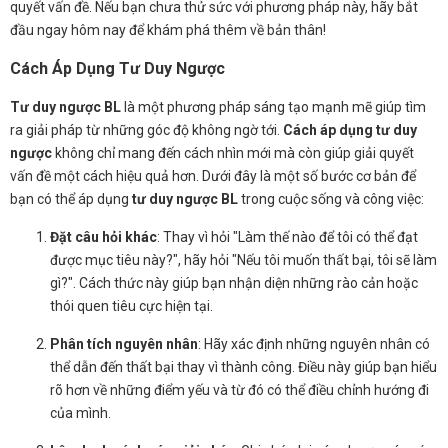
quyết vấn đề. Nếu bạn chưa thử sức với phương pháp này, hãy bắt
đầu ngay hôm nay để khám phá thêm về bản thân!
Cách Áp Dụng Tư Duy Ngược
Tư duy ngược BL
là một phương pháp sáng tạo mạnh mẽ giúp tìm
ra giải pháp từ những góc độ không ngờ tới.
Cách áp dụng tư duy
ngược
không chỉ mang đến cách nhìn mới mà còn giúp giải quyết
vấn đề một cách hiệu quả hơn. Dưới đây là một số bước cơ bản để
bạn có thể áp dụng
tư duy ngược BL
trong cuộc sống và công việc:
Đặt câu hỏi khác
: Thay vì hỏi "Làm thế nào để tôi có thể đạt
được mục tiêu này?", hãy hỏi "Nếu tôi muốn thất bại, tôi sẽ làm
gì?". Cách thức này giúp bạn nhận diện những rào cản hoặc
thói quen tiêu cực hiện tại.
Phân tích nguyên nhân
: Hãy xác định những nguyên nhân có
thể dẫn đến thất bại thay vì thành công. Điều này giúp bạn hiểu
rõ hơn về những điểm yếu và từ đó có thể điều chỉnh hướng đi
của mình.