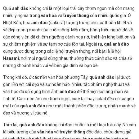
Quả
anh đào
không chỉ là một loại trái cây thơm ngon mà còn mang
nhiều ý nghĩa trong
văn hóa
và
truyền thống
của nhiều quốc gia. Ở
Nhật Bản, hoa
anh đào
(sakura) tượng trưng cho sự thuần khiết và
vẻ đẹp mong manh của cuộc sống. Mỗi năm, hàng triệu người đổ về
các công viên để chiêm ngưỡng cảnh hoa nở, thể hiện lòng biết ơn và
sự chiêm nghiệm về sự tạm bợ của tồn tại. Ngoài ra,
quả anh đào
cũng được dùng trong các lễ hội truyền thống, nổi bật là lễ hội
Hanami
, nơi mọi người cùng nhau thưởng thức cảnh sắc và chia sẻ
những khoảnh khắc vui vẻ bên gia đình và bạn bè.
Trong khi đó, ở các nền văn hóa phương Tây,
quả anh đào
lại được
gắn liền với cái đẹp và sự hoàn hảo. Nhiều tác phẩm nghệ thuật và
văn học đã sử dụng hình ảnh
anh đào
để thể hiện sự lãng mạn và
tinh tế. Các món ăn như bánh ngọt, cocktail hay salad đều có sự góp
mặt của
quả anh đào
như một thành phần đặc trưng, nhấn mạnh vẻ
đẹp và hương vị của nó.
Tóm lại,
quả anh đào
không chỉ đơn thuần là một loại trái cây. Nó còn
là biểu tượng của
văn hóa
và
truyền thống
độc đáo, chứa đựng giá
trị tinh thần và nghệ thuật cao đẹp trong lòng người dân khắp nơi