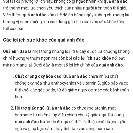
Với tất cả những lợi ích này, không có gì ngạc nhiên khi
quả anh đào
trở thành một lựa chọn yêu thích của nhiều người trên toàn thế giới.
Việc thêm
quả anh đào
vào chế độ ăn hàng ngày không chỉ mang lại
hương vị ngon miệng mà còn đóng góp tích cực vào sức khỏe tổng
thể của bạn.
Các lợi ích sức khỏe của quả anh đào
Quả anh đào
là một trong những loại trái cây được ưa chuộng không
chỉ vì hương vị thơm ngon mà còn bởi
các lợi ích sức khỏe
nổi bật
mà nó mang lại. Dưới đây là một số lợi ích chính của
quả anh đào
:
Chất chống oxy hóa cao
:
Quả anh đào
chứa nhiều chất
chống oxy hóa như anthocyanins và vitamin C, giúp bảo vệ cơ
thể khỏi các gốc tự do, từ đó giảm nguy cơ mắc các bệnh mãn
tính.
Hỗ trợ giấc ngủ
:
Quả anh đào
có chứa melatonin, một
hormone tự nhiên giúp điều chỉnh chu kỳ giấc ngủ. Sử dụng
quả anh đào
trước khi đi ngủ có thể cải thiện chất lượng giấc
ngủ và giúp bạn cảm thấy tỉnh táo vào sáng hôm sau.