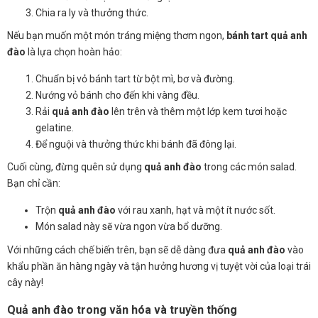
Chia ra ly và thưởng thức.
Nếu bạn muốn một món tráng miệng thơm ngon,
bánh tart quả anh
đào
là lựa chọn hoàn hảo:
Chuẩn bị vỏ bánh tart từ bột mì, bơ và đường.
Nướng vỏ bánh cho đến khi vàng đều.
Rải
quả anh đào
lên trên và thêm một lớp kem tươi hoặc
gelatine.
Để nguội và thưởng thức khi bánh đã đông lại.
Cuối cùng, đừng quên sử dụng
quả anh đào
trong các món salad.
Bạn chỉ cần:
Trộn
quả anh đào
với rau xanh, hạt và một ít nước sốt.
Món salad này sẽ vừa ngon vừa bổ dưỡng.
Với những cách chế biến trên, bạn sẽ dễ dàng đưa
quả anh đào
vào
khẩu phần ăn hàng ngày và tận hưởng hương vị tuyệt vời của loại trái
cây này!
Quả anh đào trong văn hóa và truyền thống