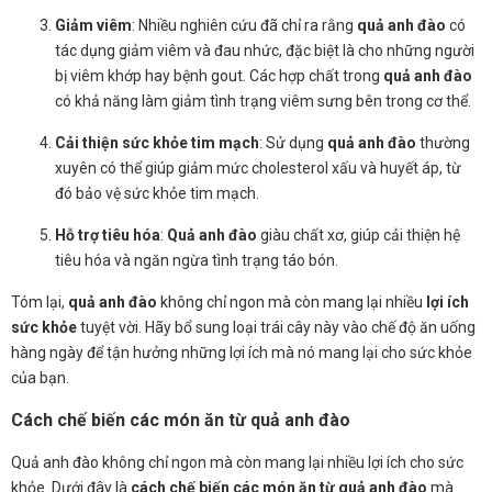
Giảm viêm
: Nhiều nghiên cứu đã chỉ ra rằng
quả anh đào
có
tác dụng giảm viêm và đau nhức, đặc biệt là cho những người
bị viêm khớp hay bệnh gout. Các hợp chất trong
quả anh đào
có khả năng làm giảm tình trạng viêm sưng bên trong cơ thể.
Cải thiện sức khỏe tim mạch
: Sử dụng
quả anh đào
thường
xuyên có thể giúp giảm mức cholesterol xấu và huyết áp, từ
đó bảo vệ sức khỏe tim mạch.
Hỗ trợ tiêu hóa
:
Quả anh đào
giàu chất xơ, giúp cải thiện hệ
tiêu hóa và ngăn ngừa tình trạng táo bón.
Tóm lại,
quả anh đào
không chỉ ngon mà còn mang lại nhiều
lợi ích
sức khỏe
tuyệt vời. Hãy bổ sung loại trái cây này vào chế độ ăn uống
hàng ngày để tận hưởng những lợi ích mà nó mang lại cho sức khỏe
của bạn.
Cách chế biến các món ăn từ quả anh đào
Quả anh đào không chỉ ngon mà còn mang lại nhiều lợi ích cho sức
khỏe. Dưới đây là
cách chế biến các món ăn từ quả anh đào
mà