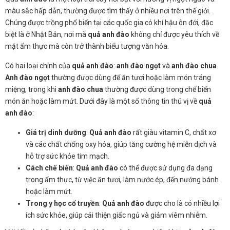
màu sắc hấp dẫn, thường được tìm thấy ở nhiều nơi trên thế giới.
Chúng được trồng phổ biến tại các quốc gia có khí hậu ôn đới, đặc
biệt là ở Nhật Bản, nơi mà
quả anh đào
không chỉ được yêu thích về
mặt ẩm thực mà còn trở thành biểu tượng văn hóa.
Có hai loại chính của
quả anh đào
:
anh đào ngọt
và
anh đào chua
.
Anh đào ngọt
thường được dùng để ăn tươi hoặc làm món tráng
miệng, trong khi
anh đào chua
thường được dùng trong chế biến
món ăn hoặc làm mứt. Dưới đây là một số thông tin thú vị về
quả
anh đào
:
Giá trị dinh dưỡng
:
Quả anh đào
rất giàu vitamin C, chất xơ
và các chất chống oxy hóa, giúp tăng cường hệ miễn dịch và
hỗ trợ sức khỏe tim mạch.
Cách chế biến
:
Quả anh đào
có thể được sử dụng đa dạng
trong ẩm thực, từ việc ăn tươi, làm nước ép, đến nướng bánh
hoặc làm mứt.
Trong y học cổ truyền
:
Quả anh đào
được cho là có nhiều lợi
ích sức khỏe, giúp cải thiện giấc ngủ và giảm viêm nhiễm.