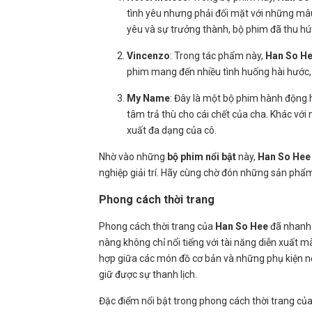
tình yêu nhưng phải đối mặt với những mâu
yêu và sự trưởng thành, bộ phim đã thu hú
Vincenzo
: Trong tác phẩm này,
Han So H
phim mang đến nhiều tình huống hài hước, k
My Name
: Đây là một bộ phim hành động h
tâm trả thù cho cái chết của cha. Khác với
xuất đa dạng của cô.
Nhờ vào những
bộ phim nổi bật
này,
Han So Hee
nghiệp giải trí. Hãy cùng chờ đón những sản phẩm 
Phong cách thời trang
Phong cách thời trang của
Han So Hee
đã nhanh c
nàng không chỉ nổi tiếng với tài năng diễn xuất 
hợp giữa các món đồ cơ bản và những phụ kiện nổ
giữ được sự thanh lịch.
Đặc điểm nổi bật trong phong cách thời trang củ