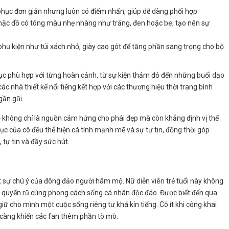
hục đơn giản nhưng luôn có điểm nhấn, giúp dễ dàng phối hợp.
c đồ có tông màu nhẹ nhàng như trắng, đen hoặc be, tạo nên sự
phụ kiện như túi xách nhỏ, giày cao gót để tăng phần sang trọng cho bộ
hục phù hợp với từng hoàn cảnh, từ sự kiện thảm đỏ đến những buổi dạo
 nhà thiết kế nổi tiếng kết hợp với các thương hiệu thời trang bình
gần gũi.
e
không chỉ là nguồn cảm hứng cho phái đẹp mà còn khẳng định vị thế
ục của cô đều thể hiện cá tính mạnh mẽ và sự tự tin, đồng thời góp
tự tin và đầy sức hút.
t sự chú ý của đông đảo người hâm mộ. Nữ diễn viên trẻ tuổi này không
đẹp quyến rũ cùng phong cách sống cá nhân độc đáo. Được biết đến qua
iữ cho mình một cuộc sống riêng tư khá kín tiếng. Cô ít khi công khai
y càng khiến các fan thêm phần tò mò.