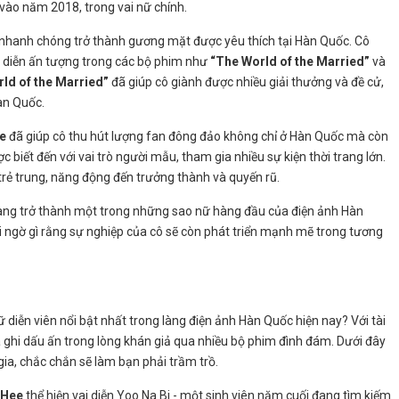
vào năm 2018, trong vai nữ chính.
nhanh chóng trở thành gương mặt được yêu thích tại Hàn Quốc. Cô
ai diễn ấn tượng trong các bộ phim như
“The World of the Married”
và
ld of the Married”
đã giúp cô giành được nhiều giải thưởng và đề cử,
àn Quốc.
e
đã giúp cô thu hút lượng fan đông đảo không chỉ ở Hàn Quốc mà còn
c biết đến với vai trò người mẫu, tham gia nhiều sự kiện thời trang lớn.
 trẻ trung, năng động đến trưởng thành và quyến rũ.
ng trở thành một trong những sao nữ hàng đầu của điện ảnh Hàn
i ngờ gì rằng sự nghiệp của cô sẽ còn phát triển mạnh mẽ trong tương
diễn viên nổi bật nhất trong làng điện ảnh Hàn Quốc hiện nay? Với tài
đã ghi dấu ấn trong lòng khán giả qua nhiều bộ phim đình đám. Dưới đây
ia, chắc chắn sẽ làm bạn phải trầm trồ.
 Hee
thể hiện vai diễn Yoo Na Bi - một sinh viên năm cuối đang tìm kiếm