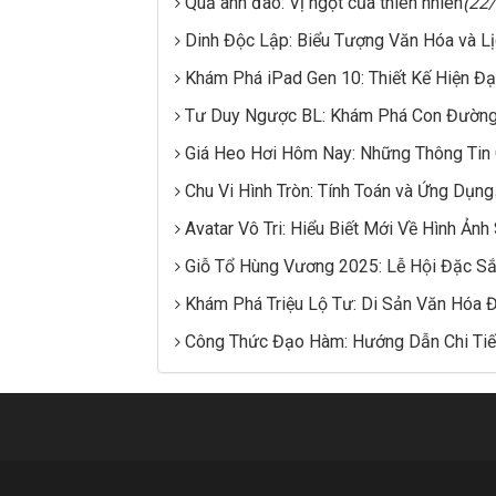
Quả anh đào: Vị ngọt của thiên nhiên
(22
Dinh Độc Lập: Biểu Tượng Văn Hóa và L
Khám Phá iPad Gen 10: Thiết Kế Hiện Đạ
Tư Duy Ngược BL: Khám Phá Con Đường
Giá Heo Hơi Hôm Nay: Những Thông Tin
Chu Vi Hình Tròn: Tính Toán và Ứng Dụng
Avatar Vô Tri: Hiểu Biết Mới Về Hình Ảnh
Giỗ Tổ Hùng Vương 2025: Lễ Hội Đặc S
Khám Phá Triệu Lộ Tư: Di Sản Văn Hóa 
Công Thức Đạo Hàm: Hướng Dẫn Chi Tiế