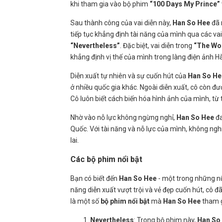
khi tham gia vào bộ phim
“100 Days My Prince”
Sau thành công của vai diễn này,
Han So Hee
đã 
tiếp tục khẳng định tài năng của mình qua các v
“Nevertheless”
. Đặc biệt, vai diễn trong
“The Wor
khẳng định vị thế của mình trong làng điện ảnh H
Diễn xuất tự nhiên và sự cuốn hút của
Han So He
ở nhiều quốc gia khác. Ngoài diễn xuất, cô còn đượ
Cô luôn biết cách biến hóa hình ảnh của mình, từ
Nhờ vào nỗ lực không ngừng nghỉ,
Han So Hee
đa
Quốc. Với tài năng và nỗ lực của mình, không ngh
lai.
Các bộ phim nổi bật
Bạn có biết đến
Han So Hee
- một trong những nữ 
năng diễn xuất vượt trội và vẻ đẹp cuốn hút, cô 
là một số
bộ phim nổi bật
mà
Han So Hee
tham g
Nevertheless
: Trong bộ phim này,
Han So