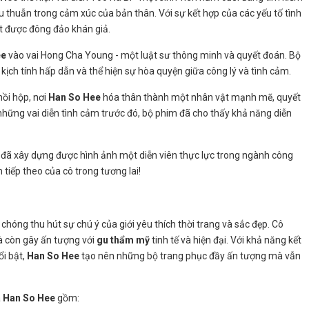
 thuẫn trong cảm xúc của bản thân. Với sự kết hợp của các yếu tố tình
t được đông đảo khán giả.
ee
vào vai Hong Cha Young - một luật sư thông minh và quyết đoán. Bộ
ịch tính hấp dẫn và thể hiện sự hòa quyện giữa công lý và tình cảm.
ồi hộp, nơi
Han So Hee
hóa thân thành một nhân vật mạnh mẽ, quyết
 những vai diễn tình cảm trước đó, bộ phim đã cho thấy khả năng diễn
đã xây dựng được hình ảnh một diễn viên thực lực trong ngành công
tiếp theo của cô trong tương lai!
hóng thu hút sự chú ý của giới yêu thích thời trang và sắc đẹp. Cô
mà còn gây ấn tượng với
gu thẩm mỹ
tinh tế và hiện đại. Với khả năng kết
i bật,
Han So Hee
tạo nên những bộ trang phục đầy ấn tượng mà vẫn
a
Han So Hee
gồm: