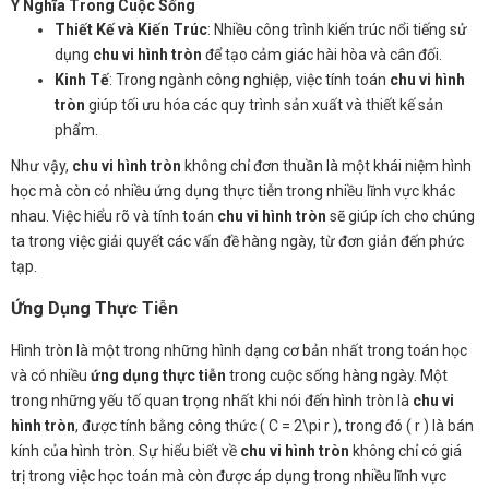
Ý Nghĩa Trong Cuộc Sống
Thiết Kế và Kiến Trúc
: Nhiều công trình kiến trúc nổi tiếng sử
dụng
chu vi hình tròn
để tạo cảm giác hài hòa và cân đối.
Kinh Tế
: Trong ngành công nghiệp, việc tính toán
chu vi hình
tròn
giúp tối ưu hóa các quy trình sản xuất và thiết kế sản
phẩm.
Như vậy,
chu vi hình tròn
không chỉ đơn thuần là một khái niệm hình
học mà còn có nhiều ứng dụng thực tiễn trong nhiều lĩnh vực khác
nhau. Việc hiểu rõ và tính toán
chu vi hình tròn
sẽ giúp ích cho chúng
ta trong việc giải quyết các vấn đề hàng ngày, từ đơn giản đến phức
tạp.
Ứng Dụng Thực Tiễn
Hình tròn là một trong những hình dạng cơ bản nhất trong toán học
và có nhiều
ứng dụng thực tiễn
trong cuộc sống hàng ngày. Một
trong những yếu tố quan trọng nhất khi nói đến hình tròn là
chu vi
hình tròn
, được tính bằng công thức ( C = 2\pi r ), trong đó ( r ) là bán
kính của hình tròn. Sự hiểu biết về
chu vi hình tròn
không chỉ có giá
trị trong việc học toán mà còn được áp dụng trong nhiều lĩnh vực