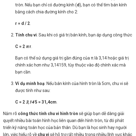
tròn. Nếu bạn chỉ có đường kính (
d
), bạn có thể tìm bán kính
bằng cách chia đường kính cho 2:
r = d / 2
.
Tính chu vi
: Sau khi có giá trị bán kính, bạn áp dụng công thức
C = 2
π
r
.
Bạn có thể sử dụng giá trị gần đúng của π là 3,14 hoặc giá trị
chính xác hơn như 3,14159, tùy thuộc vào độ chính xác mà
bạn cần.
Ví dụ minh hoạ
: Nếu bán kính của hình tròn là 5cm, chu vi sẽ
được tính như sau:
C = 2
3,14
5 = 31,4cm
.
Nắm rõ
công thức tính chu vi hình tròn
sẽ giúp bạn dễ dàng giải
quyết nhiều bài toán hình học liên quan đến hình tròn, từ đó phát
triển kỹ năng toán học của bản thân. Dù bạn là học sinh hay người
lớn, việc hiểu rõ về
chu vi
sẽ hỗ trợ rất nhiều trong nhiều lĩnh vực khác