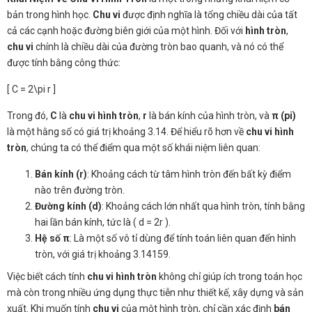
bản trong hình học.
Chu vi
được định nghĩa là tổng chiều dài của tất
cả các cạnh hoặc đường biên giới của một hình. Đối với
hình tròn
,
chu vi
chính là chiều dài của đường tròn bao quanh, và nó có thể
được tính bằng công thức:
[ C = 2\pi r ]
Trong đó,
C
là
chu vi hình tròn
,
r
là bán kính của hình tròn, và
π (pi)
là một hằng số có giá trị khoảng 3.14. Để hiểu rõ hơn về
chu vi hình
tròn
, chúng ta có thể điểm qua một số khái niệm liên quan:
Bán kính (r)
: Khoảng cách từ tâm hình tròn đến bất kỳ điểm
nào trên đường tròn.
Đường kính (d)
: Khoảng cách lớn nhất qua hình tròn, tính bằng
hai lần bán kính, tức là ( d = 2r ).
Hệ số π
: Là một số vô tỉ dùng để tính toán liên quan đến hình
tròn, với giá trị khoảng 3.14159.
Việc biết cách tính
chu vi hình tròn
không chỉ giúp ích trong toán học
mà còn trong nhiều ứng dụng thực tiễn như thiết kế, xây dựng và sản
xuất. Khi muốn tính
chu vi
của một hình tròn, chỉ cần xác định
bán