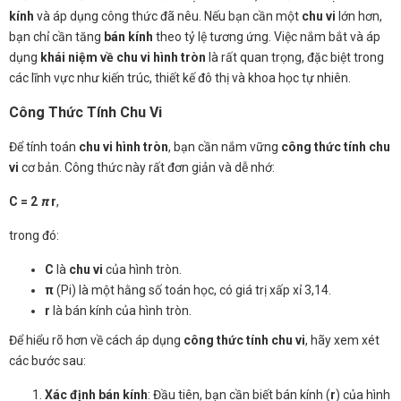
kính
và áp dụng công thức đã nêu. Nếu bạn cần một
chu vi
lớn hơn,
bạn chỉ cần tăng
bán kính
theo tỷ lệ tương ứng. Việc nắm bắt và áp
dụng
khái niệm về chu vi hình tròn
là rất quan trọng, đặc biệt trong
các lĩnh vực như kiến trúc, thiết kế đô thị và khoa học tự nhiên.
Công Thức Tính Chu Vi
Để tính toán
chu vi hình tròn
, bạn cần nắm vững
công thức tính chu
vi
cơ bản. Công thức này rất đơn giản và dễ nhớ:
C = 2
π
r
,
trong đó:
C
là
chu vi
của hình tròn.
π
(Pi) là một hằng số toán học, có giá trị xấp xỉ 3,14.
r
là bán kính của hình tròn.
Để hiểu rõ hơn về cách áp dụng
công thức tính chu vi
, hãy xem xét
các bước sau:
Xác định bán kính
: Đầu tiên, bạn cần biết bán kính (
r
) của hình