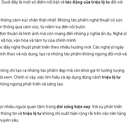
. Dưới đây là một số điểm nổi bật về
tác động của triệu lộ tư
đối với
t những cảm xúc chân thật nhất. Những tác phẩm nghệ thuật có sức
em thông qua cảm xúc, từ niềm vui đến nỗi buồn.
đơn thuần là hình ảnh mà còn mang đến những ý nghĩa ẩn dụ. Nghệ sĩ
p xã hội, văn hóa và tâm tư của chính mình.
c đẩy nghệ thuật phát triển theo nhiều hướng mới. Các nghệ sĩ ngày
ình thức và nội dung, tạo ra những tác phẩm không ngừng đổi mới và
ông chỉ tạo ra những tác phẩm đẹp mà còn khơi gợi trí tưởng tượng
i xem. Chính vì vậy, việc tìm hiểu và áp dụng đúng cách
triệu lộ tư
 không ngừng phát triển và sáng tạo.
ợc nhiều người quan tâm trong
đời sống hiện nay
. Với sự phát triển
thông tin về
triệu lộ tư
không chỉ xuất hiện rộng rãi trên các nền tảng
huyên sâu.