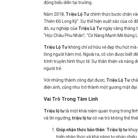
động biểu diễn tại trường.
Năm 2018,
Triệu Lộ Tư
chính thức bước chân vào 
Thiên Đồ Long Ký". Sự thể hiện xuất sắc của cô đ
đó, sự nghiệp của
Triệu Lộ Tư
ngày càng thăng ti
"Hộc Châu Phu Nhân", "Cô Nàng Mạnh Mẽ Đứng Lê
Triệu Lộ Tư
không chỉ sở hữu vẻ đẹp thu hút mà c
lòng người hâm mộ. Ngoài ra, cô còn được biết đ
trình truyền hình thực tế. Sự thân thiện và năng
người trẻ.
Với những thành công đạt được,
Triệu Lộ Tư
chắc
điện ảnh, cũng như trở thành một gương mặt đại d
Vai Trò Trong Tâm Linh
Triệu lộ tư
là một khái niệm quan trọng trong lĩn
và tín ngưỡng,
triệu lộ tư
có vai trò không thể thi
Giúp nhận thức bản thân:
Triệu lộ tư
khuyế
triển nhận thức và khả năng tự phản chiếu