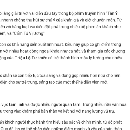
làng giải trí với vai diễn đầu tay trong bộ phim truyền hình "Tân Ỷ
ã nhanh chóng thu hút sự chú ý của khán giả và giới chuyên môn. Từ
ến với hàng loạt vai diễn đột phá trong nhiều bộ phim ăn khách như
n", và "Cẩm Tú Vị Ương".
òn có khả năng diễn xuất linh hoạt. Điều này giúp cô ghi điểm trong
ến với nhiều hoạt động ngoại khóa như ca hát, và tham gia các chương
 động của
Triệu Lộ Tư
khiến cô trở thành hình mẫu lý tưởng cho nhiều
 chắn sẽ còn tiếp tục tỏa sáng và đóng góp nhiều hơn nữa cho nền
iện cho sự trẻ trung, sáng tạo của một thế hệ diễn viên mới.
h vực
tâm linh
và được nhiều người quan tâm. Trong nhiều nền văn hóa
ếu trong việc khám phá bản thân và kết nối với năng lượng vũ trụ.
n khích người thực hành tìm hiểu sâu sắc về chính mình, từ đó phát
. Qua đó, họ có thể nhận diện những điểm mạnh và yếu của bản thân,