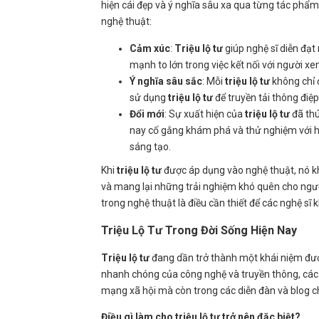
hiện cái đẹp và ý nghĩa sâu xa qua từng tác phẩm
nghệ thuật:
Cảm xúc
:
Triệu lộ tư
giúp nghệ sĩ diễn đạ
mạnh to lớn trong việc kết nối với người x
Ý nghĩa sâu sắc
: Mỗi
triệu lộ tư
không chỉ 
sử dụng
triệu lộ tư
để truyền tải thông điệ
Đổi mới
: Sự xuất hiện của
triệu lộ tư
đã thú
nay cố gắng khám phá và thử nghiệm với h
sáng tạo.
Khi
triệu lộ tư
được áp dụng vào nghệ thuật, nó kh
và mang lại những trải nghiệm khó quên cho ngườ
trong nghệ thuật là điều cần thiết để các nghệ sĩ
Triệu Lộ Tư Trong Đời Sống Hiện Nay
Triệu lộ tư
đang dần trở thành một khái niệm đư
nhanh chóng của công nghệ và truyền thông, các 
mạng xã hội mà còn trong các diễn đàn và blog c
Điều gì làm cho
triệu lộ tư
trở nên đặc biệt?