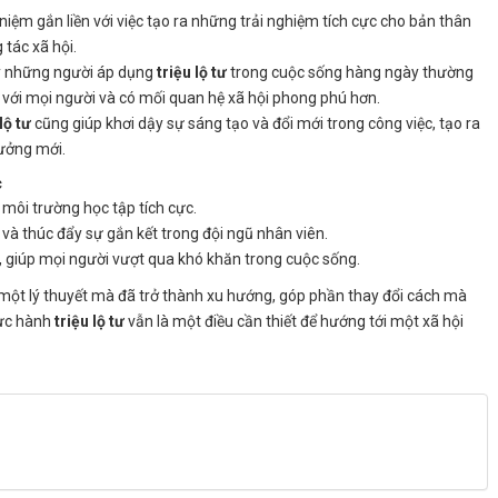
niệm gắn liền với việc tạo ra những trải nghiệm tích cực cho bản thân
 tác xã hội.
ấy những người áp dụng
triệu lộ tư
trong cuộc sống hàng ngày thường
i với mọi người và có mối quan hệ xã hội phong phú hơn.
lộ tư
cũng giúp khơi dậy sự sáng tạo và đổi mới trong công việc, tạo ra
tưởng mới.
c
a môi trường học tập tích cực.
và thúc đẩy sự gắn kết trong đội ngũ nhân viên.
ý, giúp mọi người vượt qua khó khăn trong cuộc sống.
 một lý thuyết mà đã trở thành xu hướng, góp phần thay đổi cách mà
hực hành
triệu lộ tư
vẫn là một điều cần thiết để hướng tới một xã hội