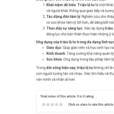
Khái niệm dễ hiểu
:
Triệu lộ tư
là một khái 
và người khác thông qua giao tiếp và tương
Tác động đến tâm lý
: Nghiên cứu cho th
có sức khỏe tâm lý tốt hơn, dễ dàng kết nố
Thúc đẩy sự sáng tạo
: Việc áp dụng
triệu 
động lực cho bản thân thực hiện những ý 
Ứng dụng của
triệu lộ tư
trong đa dạng lĩnh vự
Giáo dục
: Giúp giáo viên và học sinh tạo r
Kinh doanh
: Tăng cường khả năng quản lý 
Sức khỏe
: Ứng dụng trong liệu pháp tâm l
Trong
đời sống hiện nay
,
triệu lộ tư
không chỉ là
con người tương tác với nhau. Việc tìm hiểu và t
văn minh và nhân ái hơn.
Total notes of this article: 0 in 0 rating
Click on stars to rate this article