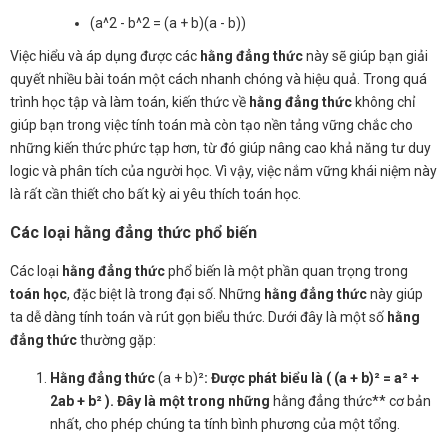
(a^2 - b^2 = (a + b)(a - b))
Việc hiểu và áp dụng được các
hằng đẳng thức
này sẽ giúp bạn giải
quyết nhiều bài toán một cách nhanh chóng và hiệu quả. Trong quá
trình học tập và làm toán, kiến thức về
hằng đẳng thức
không chỉ
giúp bạn trong việc tính toán mà còn tạo nền tảng vững chắc cho
những kiến thức phức tạp hơn, từ đó giúp nâng cao khả năng tư duy
logic và phân tích của người học. Vì vậy, việc nắm vững khái niệm này
là rất cần thiết cho bất kỳ ai yêu thích toán học.
Các loại hằng đẳng thức phổ biến
Các loại
hằng đẳng thức
phổ biến là một phần quan trọng trong
toán học
, đặc biệt là trong đại số. Những
hằng đẳng thức
này giúp
ta dễ dàng tính toán và rút gọn biểu thức. Dưới đây là một số
hằng
đẳng thức
thường gặp:
Hằng đẳng thức
(a + b)²
: Được phát biểu là ( (a + b)² = a² +
2ab + b² ). Đây là một trong những
hằng đẳng thức** cơ bản
nhất, cho phép chúng ta tính bình phương của một tổng.