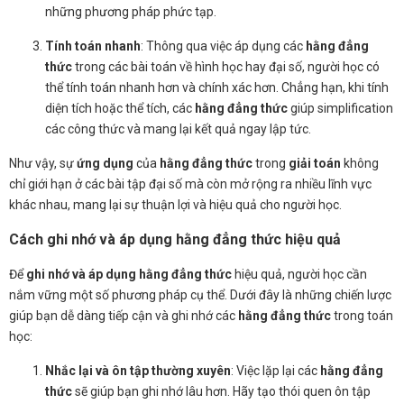
những phương pháp phức tạp.
Tính toán nhanh
: Thông qua việc áp dụng các
hằng đẳng
thức
trong các bài toán về hình học hay đại số, người học có
thể tính toán nhanh hơn và chính xác hơn. Chẳng hạn, khi tính
diện tích hoặc thể tích, các
hằng đẳng thức
giúp simplification
các công thức và mang lại kết quả ngay lập tức.
Như vậy, sự
ứng dụng
của
hằng đẳng thức
trong
giải toán
không
chỉ giới hạn ở các bài tập đại số mà còn mở rộng ra nhiều lĩnh vực
khác nhau, mang lại sự thuận lợi và hiệu quả cho người học.
Cách ghi nhớ và áp dụng hằng đẳng thức hiệu quả
Để
ghi nhớ và áp dụng hằng đẳng thức
hiệu quả, người học cần
nắm vững một số phương pháp cụ thể. Dưới đây là những chiến lược
giúp bạn dễ dàng tiếp cận và ghi nhớ các
hằng đẳng thức
trong toán
học:
Nhắc lại và ôn tập thường xuyên
: Việc lặp lại các
hằng đẳng
thức
sẽ giúp bạn ghi nhớ lâu hơn. Hãy tạo thói quen ôn tập