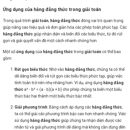
Ứng dụng của hằng đẳng thức trong giải toán
Trong quá trình
giải toán
,
hằng đẳng thức
đóng vai trò quan trọng
giúp nâng cao hiệu quả và đơn giản hóa các phép toán phức tạp. Các
hằng đẳng thức
giúp nhận diện và biến đổi các biểu thức, từ đó rút
gọn và giải quyết vấn đề một cách nhanh chóng hơn.
Một số
ứng dụng
của
hằng đẳng thức
trong
giải toán
có thể bao
gồm:
Rút gọn biểu thức
: Nhờ vào
hằng đẳng thức
, chúng ta có thể
dễ dàng biến đổi và rút gọn các biểu thức phức tạp, giúp việc
tính toán trở nên nhẹ nhàng hơn. Ví dụ, ứng dụng
hằng đẳng
thức
a² - b² = (a - b)(a + b) cho phép chúng ta biến một biểu
thức bậc hai thành một biểu thức bậc nhất.
Giải phương trình
: Bằng cách áp dụng các
hằng đẳng thức
,
ta có thể giải các phương trình bậc cao hơn nhanh chóng. Việc
sử dụng
hằng đẳng thức
giúp chúng ta nhận diện được các
nhân tử và giải phương trình dễ dàng mà không cần dùng đến