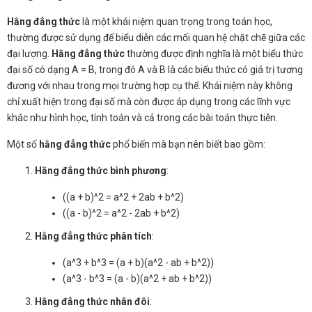
Hằng đẳng thức
là một khái niệm quan trọng trong toán học,
thường được sử dụng để biểu diễn các mối quan hệ chặt chẽ giữa các
đại lượng.
Hằng đẳng thức
thường được định nghĩa là một biểu thức
đại số có dạng A = B, trong đó A và B là các biểu thức có giá trị tương
đương với nhau trong mọi trường hợp cụ thể. Khái niệm này không
chỉ xuất hiện trong đại số mà còn được áp dụng trong các lĩnh vực
khác như hình học, tính toán và cả trong các bài toán thực tiễn.
Một số
hằng đẳng thức
phổ biến mà bạn nên biết bao gồm:
Hằng đẳng thức bình phương
:
((a + b)^2 = a^2 + 2ab + b^2)
((a - b)^2 = a^2 - 2ab + b^2)
Hằng đẳng thức phân tích
:
(a^3 + b^3 = (a + b)(a^2 - ab + b^2))
(a^3 - b^3 = (a - b)(a^2 + ab + b^2))
Hằng đẳng thức nhân đôi
: