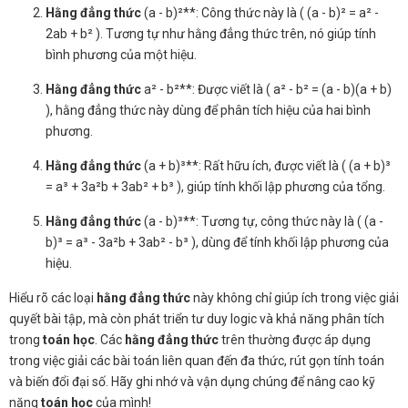
Hằng đẳng thức
(a - b)²**: Công thức này là ( (a - b)² = a² -
2ab + b² ). Tương tự như hằng đẳng thức trên, nó giúp tính
bình phương của một hiệu.
Hằng đẳng thức
a² - b²**: Được viết là ( a² - b² = (a - b)(a + b)
), hằng đẳng thức này dùng để phân tích hiệu của hai bình
phương.
Hằng đẳng thức
(a + b)³**: Rất hữu ích, được viết là ( (a + b)³
= a³ + 3a²b + 3ab² + b³ ), giúp tính khối lập phương của tổng.
Hằng đẳng thức
(a - b)³**: Tương tự, công thức này là ( (a -
b)³ = a³ - 3a²b + 3ab² - b³ ), dùng để tính khối lập phương của
hiệu.
Hiểu rõ các loại
hằng đẳng thức
này không chỉ giúp ích trong việc giải
quyết bài tập, mà còn phát triển tư duy logic và khả năng phân tích
trong
toán học
. Các
hằng đẳng thức
trên thường được áp dụng
trong việc giải các bài toán liên quan đến đa thức, rút gọn tính toán
và biến đổi đại số. Hãy ghi nhớ và vận dụng chúng để nâng cao kỹ
năng
toán học
của mình!