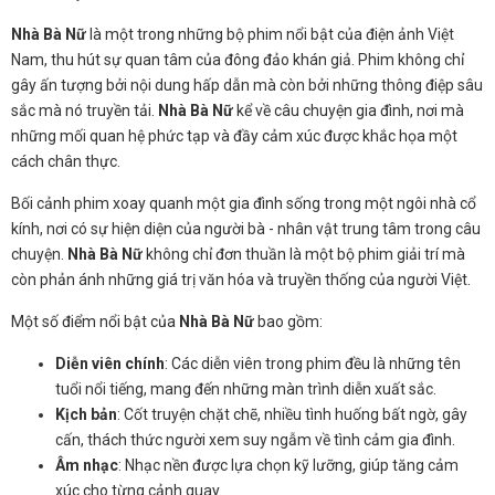
Nhà Bà Nữ
là một trong những bộ phim nổi bật của điện ảnh Việt
Nam, thu hút sự quan tâm của đông đảo khán giả. Phim không chỉ
gây ấn tượng bởi nội dung hấp dẫn mà còn bởi những thông điệp sâu
sắc mà nó truyền tải.
Nhà Bà Nữ
kể về câu chuyện gia đình, nơi mà
những mối quan hệ phức tạp và đầy cảm xúc được khắc họa một
cách chân thực.
Bối cảnh phim xoay quanh một gia đình sống trong một ngôi nhà cổ
kính, nơi có sự hiện diện của người bà - nhân vật trung tâm trong câu
chuyện.
Nhà Bà Nữ
không chỉ đơn thuần là một bộ phim giải trí mà
còn phản ánh những giá trị văn hóa và truyền thống của người Việt.
Một số điểm nổi bật của
Nhà Bà Nữ
bao gồm:
Diễn viên chính
: Các diễn viên trong phim đều là những tên
tuổi nổi tiếng, mang đến những màn trình diễn xuất sắc.
Kịch bản
: Cốt truyện chặt chẽ, nhiều tình huống bất ngờ, gây
cấn, thách thức người xem suy ngẫm về tình cảm gia đình.
Âm nhạc
: Nhạc nền được lựa chọn kỹ lưỡng, giúp tăng cảm
xúc cho từng cảnh quay.