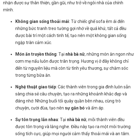
nhận được sự thân thiện, gần gũi, như trở về ngôi nhà của chính
mình.
Không gian sống thoải mái
: Từ chiếc ghế sofa êm ái đến
những bức tranh treo tường gợi nhớ về quá khứ, tất cả đều
được bài trí một cách tinh tế, tạo nên một không gian sống
ngập tràn cảm xúc.
Món ăn truyền thống
: Tại
nhà bà nữ
, những món ăn ngon như
cơm mẹ nấu luôn được trân trọng. Hương vị ở đây không chỉ
đến từ nguyên liệu mà còn từ tình yêu thương, sự chăm sóc
trong từng bữa ăn.
Nghệ thuật giao tiếp
: Các thành viên trong gia đình luôn sẵn
sàng chia sẻ câu chuyện, tạo ra những khoảnh khắc đẹp và
đáng nhớ. Những buổi tối quây quần bên nhau, cùng trò
chuyện, cười đùa, tạo nên
sự gắn bó
và ấm áp.
Sự tôn trọng lẫn nhau
: Tại
nhà bà nữ
, mỗi thành viên đều
được tôn trọng và lắng nghe. Điều này tạo ra một môi trường
sống tích cực, giúp mọi người cảm thấy thoải mái và an tâm.