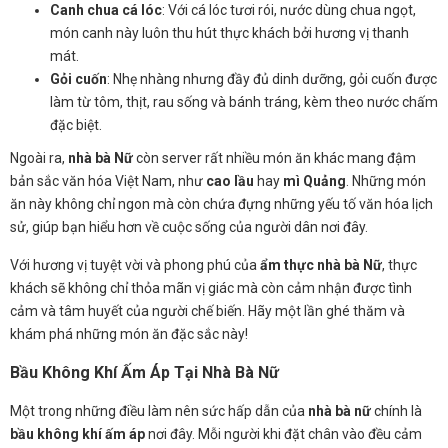
Canh chua cá lóc
: Với cá lóc tươi rói, nước dùng chua ngọt,
món canh này luôn thu hút thực khách bởi hương vị thanh
mát.
Gỏi cuốn
: Nhẹ nhàng nhưng đầy đủ dinh dưỡng, gỏi cuốn được
làm từ tôm, thịt, rau sống và bánh tráng, kèm theo nước chấm
đặc biệt.
Ngoài ra,
nhà bà Nữ
còn server rất nhiều món ăn khác mang đậm
bản sắc văn hóa Việt Nam, như
cao lầu
hay
mì Quảng
. Những món
ăn này không chỉ ngon mà còn chứa đựng những yếu tố văn hóa lịch
sử, giúp bạn hiểu hơn về cuộc sống của người dân nơi đây.
Với hương vị tuyệt vời và phong phú của
ẩm thực nhà bà Nữ
, thực
khách sẽ không chỉ thỏa mãn vị giác mà còn cảm nhận được tình
cảm và tâm huyết của người chế biến. Hãy một lần ghé thăm và
khám phá những món ăn đặc sắc này!
Bầu Không Khí Ấm Áp Tại Nhà Bà Nữ
Một trong những điều làm nên sức hấp dẫn của
nhà bà nữ
chính là
bầu không khí ấm áp
nơi đây. Mỗi người khi đặt chân vào đều cảm