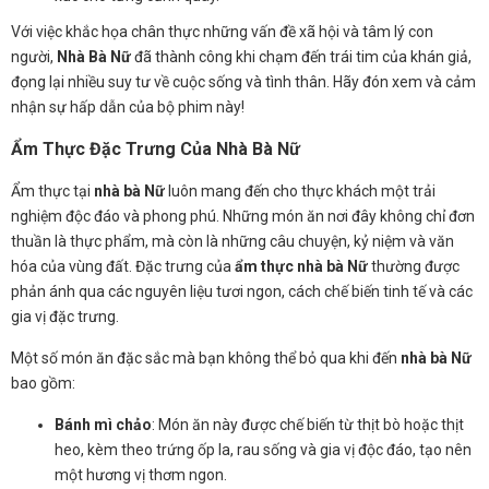
Với việc khắc họa chân thực những vấn đề xã hội và tâm lý con
người,
Nhà Bà Nữ
đã thành công khi chạm đến trái tim của khán giả,
đọng lại nhiều suy tư về cuộc sống và tình thân. Hãy đón xem và cảm
nhận sự hấp dẫn của bộ phim này!
Ẩm Thực Đặc Trưng Của Nhà Bà Nữ
Ẩm thực tại
nhà bà Nữ
luôn mang đến cho thực khách một trải
nghiệm độc đáo và phong phú. Những món ăn nơi đây không chỉ đơn
thuần là thực phẩm, mà còn là những câu chuyện, kỷ niệm và văn
hóa của vùng đất. Đặc trưng của
ẩm thực nhà bà Nữ
thường được
phản ánh qua các nguyên liệu tươi ngon, cách chế biến tinh tế và các
gia vị đặc trưng.
Một số món ăn đặc sắc mà bạn không thể bỏ qua khi đến
nhà bà Nữ
bao gồm:
Bánh mì chảo
: Món ăn này được chế biến từ thịt bò hoặc thịt
heo, kèm theo trứng ốp la, rau sống và gia vị độc đáo, tạo nên
một hương vị thơm ngon.