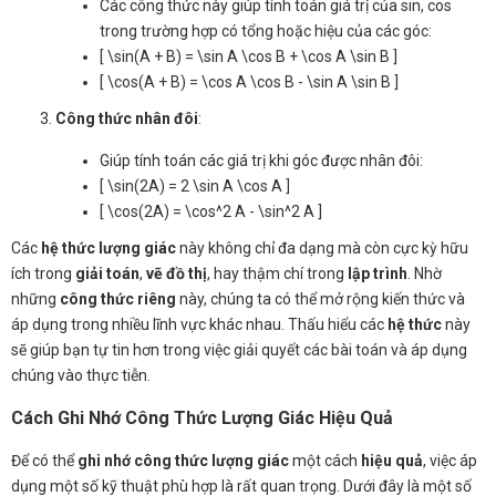
Các công thức này giúp tính toán giá trị của sin, cos
trong trường hợp có tổng hoặc hiệu của các góc:
[ \sin(A + B) = \sin A \cos B + \cos A \sin B ]
[ \cos(A + B) = \cos A \cos B - \sin A \sin B ]
Công thức nhân đôi
:
Giúp tính toán các giá trị khi góc được nhân đôi:
[ \sin(2A) = 2 \sin A \cos A ]
[ \cos(2A) = \cos^2 A - \sin^2 A ]
Các
hệ thức lượng giác
này không chỉ đa dạng mà còn cực kỳ hữu
ích trong
giải toán
,
vẽ đồ thị
, hay thậm chí trong
lập trình
. Nhờ
những
công thức riêng
này, chúng ta có thể mở rộng kiến thức và
áp dụng trong nhiều lĩnh vực khác nhau. Thấu hiểu các
hệ thức
này
sẽ giúp bạn tự tin hơn trong việc giải quyết các bài toán và áp dụng
chúng vào thực tiễn.
Cách Ghi Nhớ Công Thức Lượng Giác Hiệu Quả
Để có thể
ghi nhớ công thức lượng giác
một cách
hiệu quả
, việc áp
dụng một số kỹ thuật phù hợp là rất quan trọng. Dưới đây là một số