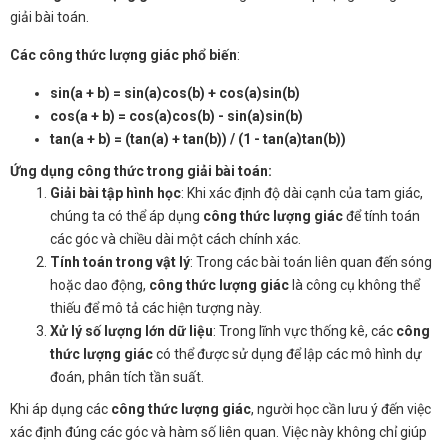
giải bài toán.
Các công thức lượng giác phổ biến
:
sin(a + b) = sin(a)cos(b) + cos(a)sin(b)
cos(a + b) = cos(a)cos(b) - sin(a)sin(b)
tan(a + b) = (tan(a) + tan(b)) / (1 - tan(a)tan(b))
Ứng dụng công thức trong giải bài toán:
Giải bài tập hình học
: Khi xác định độ dài cạnh của tam giác,
chúng ta có thể áp dụng
công thức lượng giác
để tính toán
các góc và chiều dài một cách chính xác.
Tính toán trong vật lý
: Trong các bài toán liên quan đến sóng
hoặc dao động,
công thức lượng giác
là công cụ không thể
thiếu để mô tả các hiện tượng này.
Xử lý số lượng lớn dữ liệu
: Trong lĩnh vực thống kê, các
công
thức lượng giác
có thể được sử dụng để lập các mô hình dự
đoán, phân tích tần suất.
Khi áp dụng các
công thức lượng giác
, người học cần lưu ý đến việc
xác định đúng các góc và hàm số liên quan. Việc này không chỉ giúp