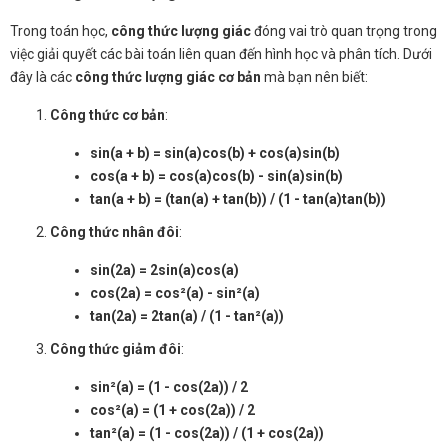
Trong toán học,
công thức lượng giác
đóng vai trò quan trọng trong
việc giải quyết các bài toán liên quan đến hình học và phân tích. Dưới
đây là các
công thức lượng giác cơ bản
mà bạn nên biết:
Công thức cơ bản
:
sin(a + b) = sin(a)cos(b) + cos(a)sin(b)
cos(a + b) = cos(a)cos(b) - sin(a)sin(b)
tan(a + b) = (tan(a) + tan(b)) / (1 - tan(a)tan(b))
Công thức nhân đôi
:
sin(2a) = 2sin(a)cos(a)
cos(2a) = cos²(a) - sin²(a)
tan(2a) = 2tan(a) / (1 - tan²(a))
Công thức giảm đôi
:
sin²(a) = (1 - cos(2a)) / 2
cos²(a) = (1 + cos(2a)) / 2
tan²(a) = (1 - cos(2a)) / (1 + cos(2a))