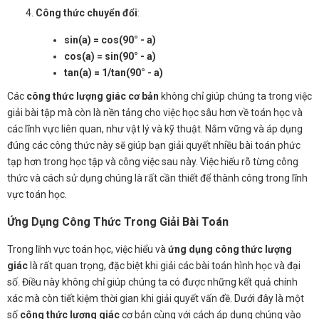
Công thức chuyển đổi
:
sin(a) = cos(90° - a)
cos(a) = sin(90° - a)
tan(a) = 1/tan(90° - a)
Các
công thức lượng giác cơ bản
không chỉ giúp chúng ta trong việc
giải bài tập mà còn là nền tảng cho việc học sâu hơn về toán học và
các lĩnh vực liên quan, như vật lý và kỹ thuật. Nắm vững và áp dụng
đúng các công thức này sẽ giúp bạn giải quyết nhiều bài toán phức
tạp hơn trong học tập và công việc sau này. Việc hiểu rõ từng công
thức và cách sử dụng chúng là rất cần thiết để thành công trong lĩnh
vực toán học.
Ứng Dụng Công Thức Trong Giải Bài Toán
Trong lĩnh vực toán học, việc hiểu và
ứng dụng công thức lượng
giác
là rất quan trọng, đặc biệt khi giải các bài toán hình học và đại
số. Điều này không chỉ giúp chúng ta có được những kết quả chính
xác mà còn tiết kiệm thời gian khi giải quyết vấn đề. Dưới đây là một
số
công thức lượng giác
cơ bản cùng với cách áp dụng chúng vào