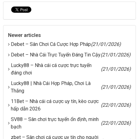
Newer articles
Debet – Sân Chơi Cá Cược Hợp Pháp
(21/01/2026)
Debet – Nhà Cái Trực Tuyến Đáng Tin Cậy
(21/01/2026)
Lucky88 – Nhà cái cá cược trực tuyến
(21/01/2026)
đáng chơi
Lucky88 | Nhà Cái Hợp Pháp, Chơi Là
(21/01/2026)
Thắng
11Bet – Nhà cái cá cược uy tín, kèo cược
(22/01/2026)
hấp dẫn 2026
SV88 – Sân chơi trực tuyến ổn định, minh
(22/01/2026)
bạch
zbet – Sân chơi cá cược uy tín cho người