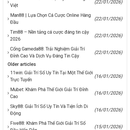
(22/01/2026)
Việt
Man88 | Lựa Chọn Cá Cược Online Hàng
(22/01/2026)
Đầu
Tim88 – Nền tảng cá cược đáng tin cậy
(22/01/2026)
2026
Cổng Gameda88: Trải Nghiệm Giải Trí
(22/01/2026)
Đỉnh Cao Và Dịch Vụ Đáng Tin Cậy
Older articles
11win: Giải Trí Số Uy Tín Tại Một Thế Giới
(16/01/2026)
Trực Tuyến
Mubet: Khám Phá Thế Giới Giải Trí Đỉnh
(16/01/2026)
Cao
Sky88: Giải Trí Số Uy Tín Và Tiện Ích Di
(16/01/2026)
Động
Five88: Khám Phá Thế Giới Giải Trí Số
(15/01/2026)