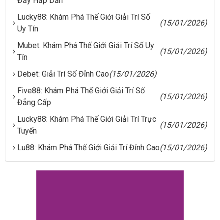
Đầy Hấp Dẫn
Lucky88: Khám Phá Thế Giới Giải Trí Số
(15/01/2026)
Uy Tín
Mubet: Khám Phá Thế Giới Giải Trí Số Uy
(15/01/2026)
Tín
Debet: Giải Trí Số Đỉnh Cao
(15/01/2026)
Five88: Khám Phá Thế Giới Giải Trí Số
(15/01/2026)
Đẳng Cấp
Lucky88: Khám Phá Thế Giới Giải Trí Trực
(15/01/2026)
Tuyến
Lu88: Khám Phá Thế Giới Giải Trí Đỉnh Cao
(15/01/2026)