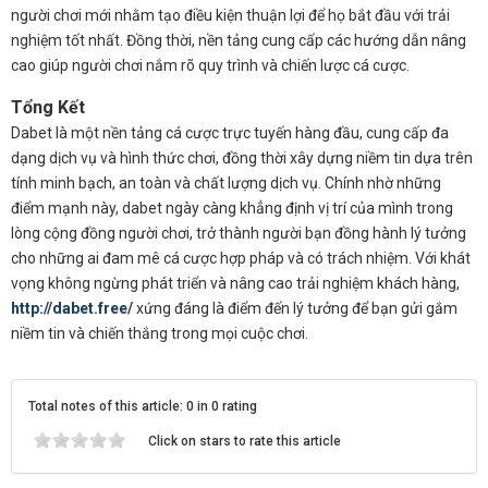
người chơi mới nhằm tạo điều kiện thuận lợi để họ bắt đầu với trải
nghiệm tốt nhất. Đồng thời, nền tảng cung cấp các hướng dẫn nâng
cao giúp người chơi nắm rõ quy trình và chiến lược cá cược.
Tổng Kết
Dabet là một nền tảng cá cược trực tuyến hàng đầu, cung cấp đa
dạng dịch vụ và hình thức chơi, đồng thời xây dựng niềm tin dựa trên
tính minh bạch, an toàn và chất lượng dịch vụ. Chính nhờ những
điểm mạnh này, dabet ngày càng khẳng định vị trí của mình trong
lòng cộng đồng người chơi, trở thành người bạn đồng hành lý tưởng
cho những ai đam mê cá cược hợp pháp và có trách nhiệm. Với khát
vọng không ngừng phát triển và nâng cao trải nghiệm khách hàng,
http://dabet.free/
xứng đáng là điểm đến lý tưởng để bạn gửi gắm
niềm tin và chiến thắng trong mọi cuộc chơi.
Total notes of this article: 0 in 0 rating
Click on stars to rate this article