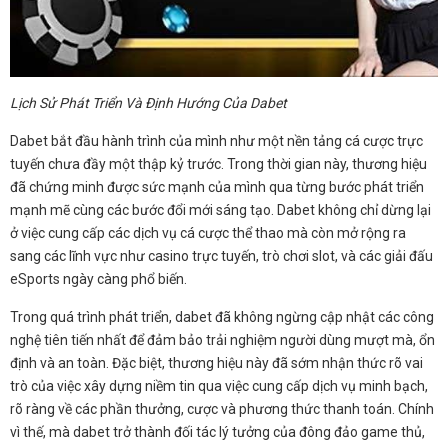
Lịch Sử Phát Triển Và Định Hướng Của Dabet
Dabet bắt đầu hành trình của mình như một nền tảng cá cược trực
tuyến chưa đầy một thập kỷ trước. Trong thời gian này, thương hiệu
đã chứng minh được sức mạnh của mình qua từng bước phát triển
mạnh mẽ cùng các bước đổi mới sáng tạo. Dabet không chỉ dừng lại
ở việc cung cấp các dịch vụ cá cược thể thao mà còn mở rộng ra
sang các lĩnh vực như casino trực tuyến, trò chơi slot, và các giải đấu
eSports ngày càng phổ biến.
Trong quá trình phát triển, dabet đã không ngừng cập nhật các công
nghệ tiên tiến nhất để đảm bảo trải nghiệm người dùng mượt mà, ổn
định và an toàn. Đặc biệt, thương hiệu này đã sớm nhận thức rõ vai
trò của việc xây dựng niềm tin qua việc cung cấp dịch vụ minh bạch,
rõ ràng về các phần thưởng, cược và phương thức thanh toán. Chính
vì thế, mà dabet trở thành đối tác lý tưởng của đông đảo game thủ,