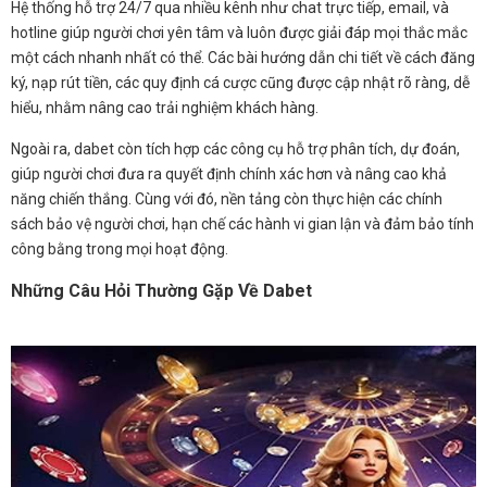
Hệ thống hỗ trợ 24/7 qua nhiều kênh như chat trực tiếp, email, và
hotline giúp người chơi yên tâm và luôn được giải đáp mọi thắc mắc
một cách nhanh nhất có thể. Các bài hướng dẫn chi tiết về cách đăng
ký, nạp rút tiền, các quy định cá cược cũng được cập nhật rõ ràng, dễ
hiểu, nhằm nâng cao trải nghiệm khách hàng.
Ngoài ra, dabet còn tích hợp các công cụ hỗ trợ phân tích, dự đoán,
giúp người chơi đưa ra quyết định chính xác hơn và nâng cao khả
năng chiến thắng. Cùng với đó, nền tảng còn thực hiện các chính
sách bảo vệ người chơi, hạn chế các hành vi gian lận và đảm bảo tính
công bằng trong mọi hoạt động.
Những Câu Hỏi Thường Gặp Về Dabet