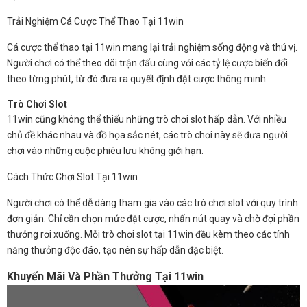
Trải Nghiệm Cá Cược Thể Thao Tại 11win
Cá cược thể thao tại 11win mang lại trải nghiệm sống động và thú vị.
Người chơi có thể theo dõi trận đấu cùng với các tỷ lệ cược biến đổi
theo từng phút, từ đó đưa ra quyết định đặt cược thông minh.
Trò Chơi Slot
11win cũng không thể thiếu những trò chơi slot hấp dẫn. Với nhiều
chủ đề khác nhau và đồ họa sắc nét, các trò chơi này sẽ đưa người
chơi vào những cuộc phiêu lưu không giới hạn.
Cách Thức Chơi Slot Tại 11win
Người chơi có thể dễ dàng tham gia vào các trò chơi slot với quy trình
đơn giản. Chỉ cần chọn mức đặt cược, nhấn nút quay và chờ đợi phần
thưởng rơi xuống. Mỗi trò chơi slot tại 11win đều kèm theo các tính
năng thưởng độc đáo, tạo nên sự hấp dẫn đặc biệt.
Khuyến Mãi Và Phần Thưởng Tại 11win