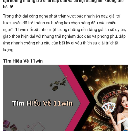
tận hưởng những trò chơi hấp dẫn và cơ hội thắng lớn không thể
bỏ lỡ!
Trong thời đại công nghệ phát triển vượt bậc như hiện nay, giải trí
trực tuyến đã trở thành xu hướng lựa chọn hàng đầu của nhiều
người. 11win nổi bật như một trong những nền tảng giải trí số uy tín,
giao thoa hiện đại với những trải nghiệm độc đáo và phong phú, đáp
ứng nhanh chóng nhu cầu của bất kỳ ai yêu thích sự giải trí chất
lượng.
Tìm Hiểu Về 11win