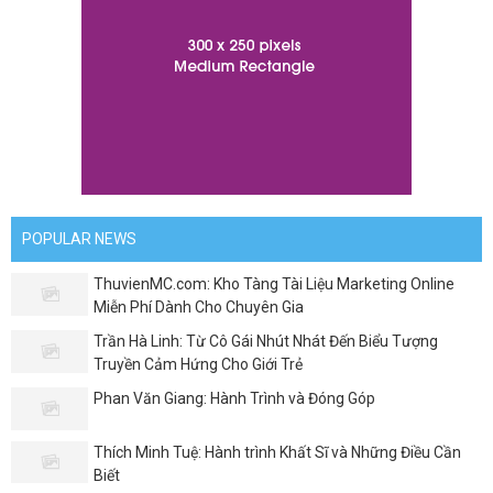
POPULAR NEWS
ThuvienMC.com: Kho Tàng Tài Liệu Marketing Online
Miễn Phí Dành Cho Chuyên Gia
Trần Hà Linh: Từ Cô Gái Nhút Nhát Đến Biểu Tượng
Truyền Cảm Hứng Cho Giới Trẻ
Phan Văn Giang: Hành Trình và Đóng Góp
Thích Minh Tuệ: Hành trình Khất Sĩ và Những Điều Cần
Biết