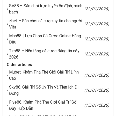
SV88 – Sân chơi trực tuyến ổn định, minh
(22/01/2026)
bạch
zbet – Sân chơi cá cược uy tín cho người
(22/01/2026)
Việt
Man88 | Lựa Chọn Cá Cược Online Hàng
(22/01/2026)
Đầu
Tim88 – Nền tảng cá cược đáng tin cậy
(22/01/2026)
2026
Older articles
Mubet: Khám Phá Thế Giới Giải Trí Đỉnh
(16/01/2026)
Cao
Sky88: Giải Trí Số Uy Tín Và Tiện Ích Di
(16/01/2026)
Động
Five88: Khám Phá Thế Giới Giải Trí Số
(15/01/2026)
Đầy Hấp Dẫn