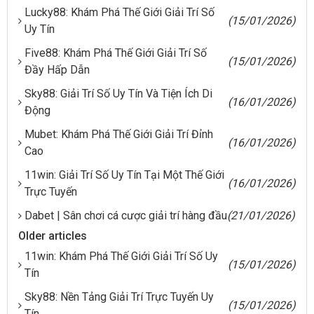
Lucky88: Khám Phá Thế Giới Giải Trí Số
(15/01/2026)
Uy Tín
Five88: Khám Phá Thế Giới Giải Trí Số
(15/01/2026)
Đầy Hấp Dẫn
Sky88: Giải Trí Số Uy Tín Và Tiện Ích Di
(16/01/2026)
Động
Mubet: Khám Phá Thế Giới Giải Trí Đỉnh
(16/01/2026)
Cao
11win: Giải Trí Số Uy Tín Tại Một Thế Giới
(16/01/2026)
Trực Tuyến
Dabet | Sân chơi cá cược giải trí hàng đầu
(21/01/2026)
Older articles
11win: Khám Phá Thế Giới Giải Trí Số Uy
(15/01/2026)
Tín
Sky88: Nền Tảng Giải Trí Trực Tuyến Uy
(15/01/2026)
Tín