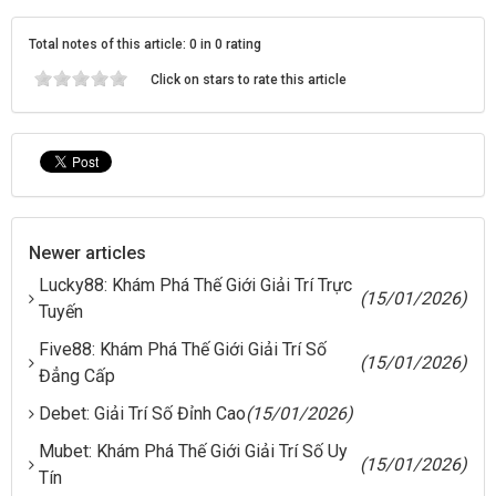
Total notes of this article: 0 in 0 rating
Click on stars to rate this article
Newer articles
Lucky88: Khám Phá Thế Giới Giải Trí Trực
(15/01/2026)
Tuyến
Five88: Khám Phá Thế Giới Giải Trí Số
(15/01/2026)
Đẳng Cấp
Debet: Giải Trí Số Đỉnh Cao
(15/01/2026)
Mubet: Khám Phá Thế Giới Giải Trí Số Uy
(15/01/2026)
Tín