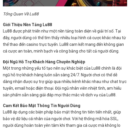
Tổng Quan Về Lu88
Giới Thiệu Nền Tảng Lu88
Lu88 được phát triển như một nền tảng toàn diện về giải trí số. Tại
đây, người dùng có thể tìm thấy nhiều loại hình cá cược khác nhau từ
thể thao đến casino trực tuyến. Lu88 cam kết mang đến không gian
cá cược an toàn, minh bạch và công bằng cho tất cả người dùng.
Đội Ngũ Hỗ Trợ Khách Hàng Chuyên Nghiệp
Một trong những yếu tố tạo nên sự khác biệt của Lu88 chính là đội
ngũ hỗ trợ khách hàng luôn sẵn sàng 24/7. Người chơi có thể dễ
dàng nhận được sự trợ giúp qua nhiều kênh khác nhau như chat trực
tuyến, email hoặc điện thoại. Đội ngũ nhân viên nhiệt tình, am hiểu
sản phẩm sẵn sàng giải đáp mọi thắc mắc về dịch vụ của Lu88.
Cam Kết Bảo Mật Thông Tin Người Dùng
Lu88 áp dụng các biện pháp bảo mật thông tin tiên tiến nhất, giúp
bảo vệ dữ liệu cá nhân của người chơi. Với hệ thống mã hóa SSL,
người dùng hoàn toàn yên tâm khi tham gia cá cược mà không lo