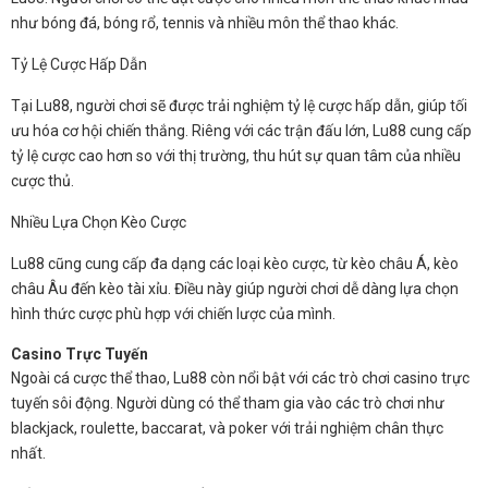
như bóng đá, bóng rổ, tennis và nhiều môn thể thao khác.
Tỷ Lệ Cược Hấp Dẫn
Tại Lu88, người chơi sẽ được trải nghiệm tỷ lệ cược hấp dẫn, giúp tối
ưu hóa cơ hội chiến thắng. Riêng với các trận đấu lớn, Lu88 cung cấp
tỷ lệ cược cao hơn so với thị trường, thu hút sự quan tâm của nhiều
cược thủ.
Nhiều Lựa Chọn Kèo Cược
Lu88 cũng cung cấp đa dạng các loại kèo cược, từ kèo châu Á, kèo
châu Âu đến kèo tài xỉu. Điều này giúp người chơi dễ dàng lựa chọn
hình thức cược phù hợp với chiến lược của mình.
Casino Trực Tuyến
Ngoài cá cược thể thao, Lu88 còn nổi bật với các trò chơi casino trực
tuyến sôi động. Người dùng có thể tham gia vào các trò chơi như
blackjack, roulette, baccarat, và poker với trải nghiệm chân thực
nhất.