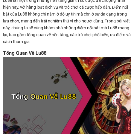
Lu88 là một trong những nền tảng giải trí số được ưa chuộng nhất
hiện nay, với hàng loạt dịch vụ và trò chơi cá cược hấp dẫn. Điểm nổi
bật của Lu88 không chỉ nằm ở độ uy tín mà còn ở sự đa dạng trong
lựa chọn, mang đến trải nghiệm thú vị cho người dùng. Trong bài viết
này, chúng ta sẽ cùng khám phá những điểm nổi bật mà Lu88 mang
lại, bao gồm tổng quan về nền tảng, các trò chơi phổ biến, ưu điểm và
cách tham gia.
Tổng Quan Về Lu88