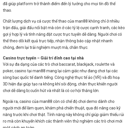
đã giúp platform trở thành điểm đến lý tưởng cho mọi tín đồ thể
thao.
Chất lượng dịch vụ cá cược thể thao của man88 không chỉ ở nhiều
trận đấu, giải đấu nổi bật mà còn ở các tỷ lệ cược cạnh tranh, các kèo
gợi ý hợp lý và tính năng đặt cược trực tuyến dễ dàng. Người chơi có
thể theo dõi kết quả trực tiếp, nhận thông báo cập nhật nhanh
chóng, đem lại trải nghiệm mượt mà, chân thực.
Casino trực tuyến – Giải trí đỉnh cao tại nhà
Với sự đa dạng của các trò chơi baccarat, blackjack, roulette và
poker, casino tại man88 mang lại cảm giác như đang chơi tại các
sòng bạc quốc tế danh tiếng. Công nghệ thực tế ảo (VR) và đồ hoạ
3D hiện đại giúp tạo ra không khí sôi động, chân thực khiến người
chơi dễ dàng bị cuốn hút và nhất là có cơ hội thắng lớn.
Ngoài ra, casino của man88 còn có chế độ chơi demo dành cho
người mới để làm quen, khám phá chiến thuật, qua đó nâng cao kỹ
năng trước khi chơi thật. Tính năng này không chỉ giúp giảm thiểu rủi
ro mà còn khuyến khích các thành viên thử nghiệm các trò chơi mới
một cách an toàn.