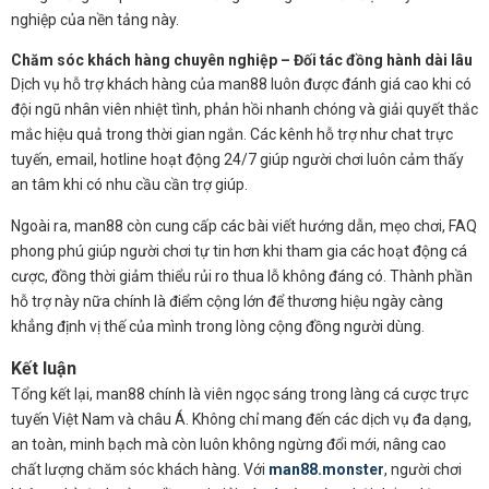
nghiệp của nền tảng này.
Chăm sóc khách hàng chuyên nghiệp – Đối tác đồng hành dài lâu
Dịch vụ hỗ trợ khách hàng của man88 luôn được đánh giá cao khi có
đội ngũ nhân viên nhiệt tình, phản hồi nhanh chóng và giải quyết thắc
mắc hiệu quả trong thời gian ngắn. Các kênh hỗ trợ như chat trực
tuyến, email, hotline hoạt động 24/7 giúp người chơi luôn cảm thấy
an tâm khi có nhu cầu cần trợ giúp.
Ngoài ra, man88 còn cung cấp các bài viết hướng dẫn, mẹo chơi, FAQ
phong phú giúp người chơi tự tin hơn khi tham gia các hoạt động cá
cược, đồng thời giảm thiểu rủi ro thua lỗ không đáng có. Thành phần
hỗ trợ này nữa chính là điểm cộng lớn để thương hiệu ngày càng
khẳng định vị thế của mình trong lòng cộng đồng người dùng.
Kết luận
Tổng kết lại, man88 chính là viên ngọc sáng trong làng cá cược trực
tuyến Việt Nam và châu Á. Không chỉ mang đến các dịch vụ đa dạng,
an toàn, minh bạch mà còn luôn không ngừng đổi mới, nâng cao
chất lượng chăm sóc khách hàng. Với
man88.monster
, người chơi