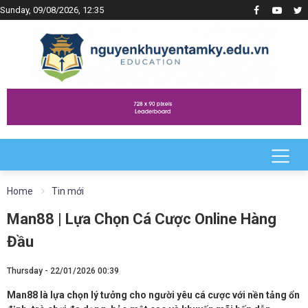
Sunday, 09/08/2026, 12:35
Home
Tin mới
Man88 | Lựa Chọn Cá Cược Online Hàng
Đầu
Thursday - 22/01/2026 00:39
Man88 là lựa chọn lý tưởng cho người yêu cá cược với nền tảng ổn