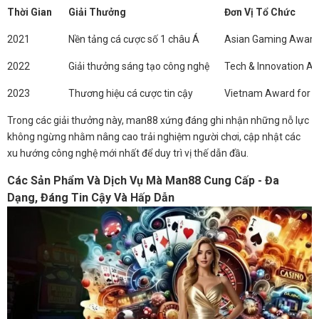
Thời Gian
Giải Thưởng
Đơn Vị Tổ Chức
2021
Nền tảng cá cược số 1 châu Á
Asian Gaming Award
2022
Giải thưởng sáng tạo công nghệ
Tech & Innovation A
2023
Thương hiệu cá cược tin cậy
Vietnam Award for E
Trong các giải thưởng này, man88 xứng đáng ghi nhận những nỗ lực
không ngừng nhằm nâng cao trải nghiệm người chơi, cập nhật các
xu hướng công nghệ mới nhất để duy trì vị thế dẫn đầu.
Các Sản Phẩm Và Dịch Vụ Mà Man88 Cung Cấp - Đa
Dạng, Đáng Tin Cậy Và Hấp Dẫn