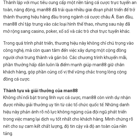
Thành lập với mục tiêu cung cấp một nền tảng cá cược trực tuyến an
toàn, năng động, man88 đã trải qua nhiều giai đoạn phát triển để trở
thành thương hiệu hàng đầu trong ngành cá cược châu Á. Ban đầu,
man88 chỉ tập trung vào các loại hình thể thao, nhưng sau này đã
mở rộng sang casino, poker, xổ số và các trò chơi trực tuyến khác.
Trong quá trình phát triển, thương hiệu này không chỉ chú trọng vào
công nghệ, mà còn quan tâm đến việc xây dựng một cộng đồng
người chơi trung thành và gắn bó. Các chương trình khuyến mãi,
phần thưởng hấp dẫn luôn là điểm mạnh giúp man88 giữ chân
khách hàng, góp phần củng cố vị thế vững chắc trong lòng cộng
đồng cá cược.
Thành tựu và giải thưởng của man88
Không chỉ nổi bật trong lĩnh vực cá cược, man88 còn vinh dự nhận
được nhiều giải thưởng uy tín từ các tổ chức quốc tế. Những danh
hiệu này phản ánh rõ nỗ lực không ngừng của đội ngũ phát triển
trong việc mang lại dịch vụ tốt nhất cho khách hàng. Minh chứng rõ
nét cho sự cam kết chất lượng, độ tin cậy và độ an toàn của nền
tảng.