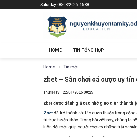
Saturday, 08/08/2026, 16:38
HOME
TIN TỔNG HỢP
Home
Tin mới
zbet – Sân chơi cá cược uy tín 
Thursday - 22/01/2026 00:25
zbet được đánh giá cao nhờ giao diện thân thiện
Zbet
đã trở thành cái tên quen thuộc trong cộng đ
trí trực tuyến khác. Trong bài viết này, chúng ta
luôn đổi mới, giúp người chơi có những trải nghiệ