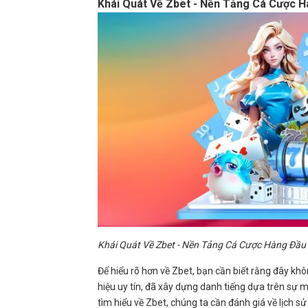
Khái Quát Về Zbet - Nền Tảng Cá Cược H
Khái Quát Về Zbet - Nền Tảng Cá Cược Hàng Đầu 
Để hiểu rõ hơn về Zbet, bạn cần biết rằng đây kh
hiệu uy tín, đã xây dựng danh tiếng dựa trên sự
tìm hiểu về Zbet, chúng ta cần đánh giá về lịch s