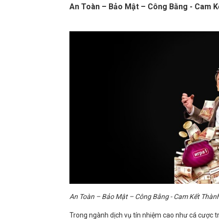
An Toàn – Bảo Mật – Công Bằng - Cam K
An Toàn – Bảo Mật – Công Bằng - Cam Kết Thàn
Trong ngành dịch vụ tín nhiệm cao như cá cược tr