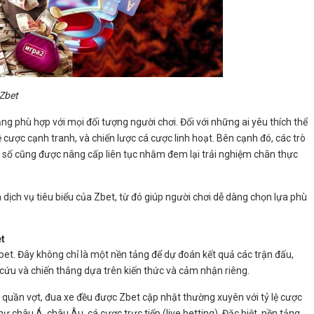
Zbet
ng phù hợp với mọi đối tượng người chơi. Đối với những ai yêu thích thể
ệ cược cạnh tranh, và chiến lược cá cược linh hoạt. Bên cạnh đó, các trò
xổ số cũng được nâng cấp liên tục nhằm đem lại trải nghiệm chân thực
nh dịch vụ tiêu biểu của Zbet, từ đó giúp người chơi dễ dàng chọn lựa phù
et
et. Đây không chỉ là một nền tảng để dự đoán kết quả các trận đấu,
n cứu và chiến thắng dựa trên kiến thức và cảm nhận riêng.
 quần vợt, đua xe đều được Zbet cập nhật thường xuyên với tỷ lệ cược
 châu Á, châu Âu, cá cược trực tiếp (live betting). Đặc biệt, nền tảng