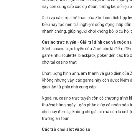
này còn cung cấp các dự đoán, thống kê, số liệu p
Dịch vụ cá cược thể thao của Zbet còn tích hợp li
Điều này tạo nên trải nghiệm sống động, hấp dẫn h
nhanh chóng, giúp người chơi không bỏ lỡ cơ hội 
Casino trực tuyến - Giải trí đỉnh cao và cuộc s
Sảnh casino trực tuyến của Zbet còn là điểm đến
game như roulette, blackjack, poker đến các trò
chơi tại casino thật.
Chất lượng hình ảnh, âm thanh và giao diện của Z
Không những vậy, các game này còn được kiểm đị
gian lận từ phía nhà cung cấp.
Ngoài ra, casino trực tuyến còn có chương trìn
thưởng hàng ngày… góp phần giúp cá nhân hóa tr
chơi này đem lại không chỉ giải trí mà còn là cơ h
trường an toàn.
Các trò chơi slot và xổ số