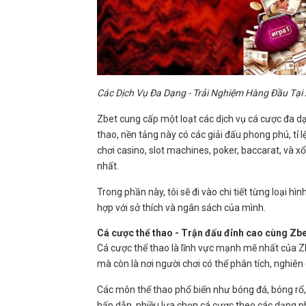
Các Dịch Vụ Đa Dạng - Trải Nghiệm Hàng Đầu Tại 
Zbet cung cấp một loạt các dịch vụ cá cược đa dạ
thao, nền tảng này có các giải đấu phong phú, tỉ l
chơi casino, slot machines, poker, baccarat, và 
nhất.
Trong phần này, tôi sẽ đi vào chi tiết từng loại hì
hợp với sở thích và ngân sách của mình.
Cá cược thể thao - Trận đấu đỉnh cao cùng Zb
Cá cược thể thao là lĩnh vực mạnh mẽ nhất của Zb
mà còn là nơi người chơi có thể phân tích, nghiê
Các môn thể thao phổ biến như bóng đá, bóng rổ,
hấp dẫn, nhiều lựa chọn cá cược theo các dạng như