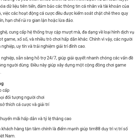
 dữ liệu tiên tiến, đảm bảo các thông tin cá nhân và tài khoản của
, việc các hoạt động cá cược đều được kiểm soát chặt chẽ theo quy
n, hạn chế rủi ro gian lận hoặc lừa đảo.
ệ, cung cấp hệ thống truy cập mượt mà, đa dạng về loại hình dịch vụ
ot game, xổ số, và nhiều trò chơi hấp dẫn khác. Chính vì vậy, các người
hiệp, uy tín và trải nghiệm giải trí đỉnh cao.
n nghiệp, sẵn sàng hỗ trợ 24/7, giúp giải quyết nhanh chóng các vấn đề
 đồng người dùng. Điều này giúp xây dựng một cộng đồng chơi game
.
ng
o cấp
ọi đối tượng người chơi
ở thích cá cược và giải trí
huyến mãi hấp dẫn và tỷ lệ thắng cao
ụ khách hàng tận tâm chính là điểm mạnh giúp tim88 duy trì vị trí số
iệt Nam.