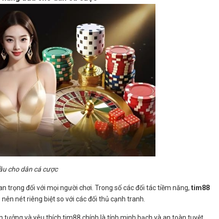
đầu cho dân cá cược
 trọng đối với mọi người chơi. Trong số các đối tác tiềm năng,
tim88
nên nét riêng biệt so với các đối thủ cạnh tranh.
n tưởng và yêu thích tim88 chính là tính minh bạch và an toàn tuyệt