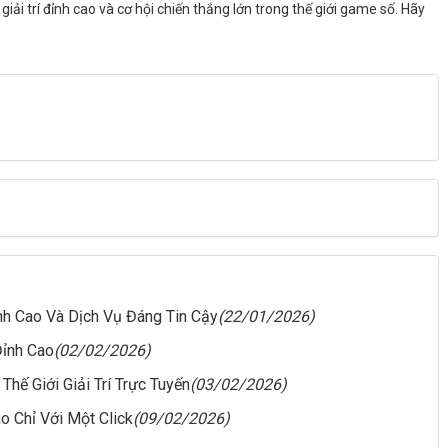
iải trí đỉnh cao và cơ hội chiến thắng lớn trong thế giới game số. Hãy
nh Cao Và Dịch Vụ Đáng Tin Cậy
(22/01/2026)
Đỉnh Cao
(02/02/2026)
hế Giới Giải Trí Trực Tuyến
(03/02/2026)
o Chỉ Với Một Click
(09/02/2026)