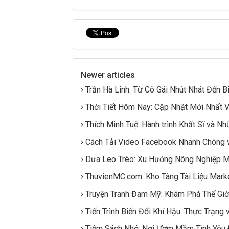
Newer articles
Trần Hà Linh: Từ Cô Gái Nhút Nhát Đến 
Thời Tiết Hôm Nay: Cập Nhật Mới Nhất Và
Thích Minh Tuệ: Hành trình Khất Sĩ và Nh
Cách Tải Video Facebook Nhanh Chóng 
Dưa Leo Trèo: Xu Hướng Nông Nghiệp M
ThuvienMC.com: Kho Tàng Tài Liệu Mark
Truyện Tranh Đam Mỹ: Khám Phá Thế Giới
Tiến Trình Biến Đổi Khí Hậu: Thực Trạng
Tiệm Sách Nhỏ: Nơi Ươm Mầm Tình Yêu 