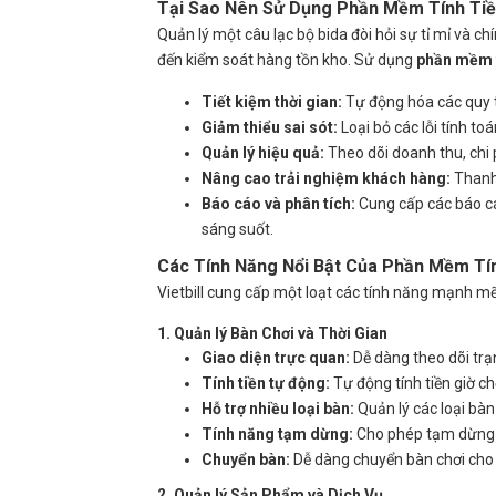
Tại Sao Nên Sử Dụng
Phần Mềm Tính Tiền
Quản lý một câu lạc bộ bida đòi hỏi sự tỉ mỉ và chí
đến kiểm soát hàng tồn kho. Sử dụng
phần mềm t
Tiết kiệm thời gian:
Tự động hóa các quy t
Giảm thiểu sai sót:
Loại bỏ các lỗi tính to
Quản lý hiệu quả:
Theo dõi doanh thu, chi p
Nâng cao trải nghiệm khách hàng:
Thanh 
Báo cáo và phân tích:
Cung cấp các báo cáo
sáng suốt.
Các Tính Năng Nổi Bật Của
Phần Mềm Tính
Vietbill cung cấp một loạt các tính năng mạnh mẽ, 
1. Quản lý Bàn Chơi và Thời Gian
Giao diện trực quan:
Dễ dàng theo dõi trạn
Tính tiền tự động:
Tự động tính tiền giờ ch
Hỗ trợ nhiều loại bàn:
Quản lý các loại bàn
Tính năng tạm dừng:
Cho phép tạm dừng t
Chuyển bàn:
Dễ dàng chuyển bàn chơi cho
2. Quản lý Sản Phẩm và Dịch Vụ