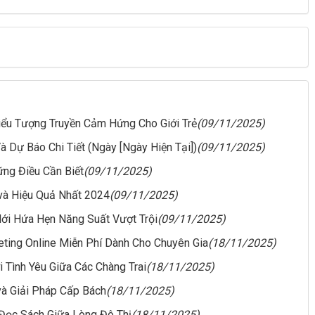
Biểu Tượng Truyền Cảm Hứng Cho Giới Trẻ
(09/11/2025)
 Dự Báo Chi Tiết (Ngày [Ngày Hiện Tại])
(09/11/2025)
ững Điều Cần Biết
(09/11/2025)
và Hiệu Quả Nhất 2024
(09/11/2025)
ới Hứa Hẹn Năng Suất Vượt Trội
(09/11/2025)
eting Online Miễn Phí Dành Cho Chuyên Gia
(18/11/2025)
 Tình Yêu Giữa Các Chàng Trai
(18/11/2025)
 và Giải Pháp Cấp Bách
(18/11/2025)
Đọc Sách Giữa Lòng Đô Thị
(18/11/2025)