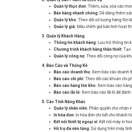
Quản lý thực đơn:
Thêm, sửa, xóa các món 
Bán hàng nhanh chóng:
Dễ dàng thêm sản
Quản lý kho:
Theo dõi số lượng hàng tồn kh
Quản lý giá:
Điều chỉnh giá bán linh hoạt t
3. Quản lý Khách Hàng
Thông tin khách hàng:
Lưu trữ thông tin k
Chương trình khách hàng thân thiết:
Tạo 
Quản lý công nợ:
Theo dõi công nợ của kh
4. Báo Cáo và Thống Kê
Báo cáo doanh thu:
Xem báo cáo doanh th
Báo cáo chi phí:
Theo dõi các khoản chi ph
Báo cáo hàng tồn kho:
Xem báo cáo hàng t
Báo cáo lãi lỗ:
Xem báo cáo lãi lỗ để đánh 
5. Các Tính Năng Khác
Quản lý nhân viên:
Phân quyền cho nhân viê
In hóa đơn:
In hóa đơn chi tiết cho khách h
Kết nối thiết bị ngoại vi:
Kết nối máy in hó
Hỗ trợ đa nền tảng:
Sử dụng trên máy tính