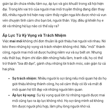
giản lại ẩn chứa nhiều tâm sự, áp lực và góc khuất trong xã hội hiện
đại. Trong khi vai trò của người mai mối truyền thống đang dần thay
đổi, nhiều người trẻ hiện nay cảm thấy ngần ngại khi được nhờ vả vun
vén chuyện tình cảm cho bạn bè, người thân. Vậy, điều gì khiến họ e
dè và những hệ lụy nào có thể xảy ra?
Áp Lực Từ Kỳ Vọng và Trách Nhiệm
Việc
mai mối
không chỉ đơn thuần là giới thiệu hai người với nhau. Nó
kéo theo những kỳ vọng và trách nhiệm không nhỏ. Nếu "mối" thành
công, người mai mối sẽ được hưởng niềm vui và sự biết ơn. Nhưng
nếu thất bại, thậm chí dẫn đến những hiểu lầm, tranh cãi, họ có thể
trở thành "bia đỡ đạn", gánh chịu những lời trách móc, oán giận từ cả
hai phía.
Sợ trách nhiệm:
Nhiều người lo sợ rằng nếu mối quan hệ do họ
giới thiệu không thành công, họ sẽ cảm thấy có lỗi và mất đi
mối quan hệ tốt đẹp với những người liên quan.
Áp lực kỳ vọng:
Sự kỳ vọng quá lớn từ những người được mai
mối cũng tạo ra áp lực không nhỏ. Họ sợ rằng mình sẽ không
tìm được người phù hợp, làm phụ lòng người nhờ vả.