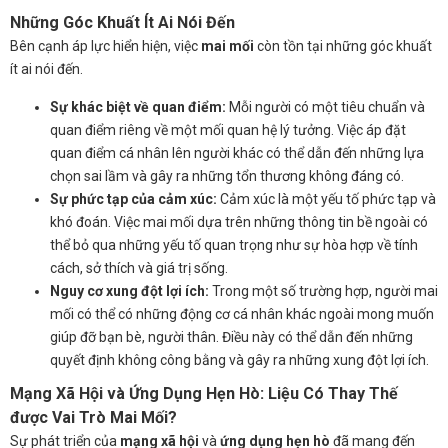
Những Góc Khuất Ít Ai Nói Đến
Bên cạnh áp lực hiển hiện, việc
mai mối
còn tồn tại những góc khuất
ít ai nói đến.
Sự khác biệt về quan điểm:
Mỗi người có một tiêu chuẩn và
quan điểm riêng về một mối quan hệ lý tưởng. Việc áp đặt
quan điểm cá nhân lên người khác có thể dẫn đến những lựa
chọn sai lầm và gây ra những tổn thương không đáng có.
Sự phức tạp của cảm xúc:
Cảm xúc là một yếu tố phức tạp và
khó đoán. Việc mai mối dựa trên những thông tin bề ngoài có
thể bỏ qua những yếu tố quan trọng như sự hòa hợp về tính
cách, sở thích và giá trị sống.
Nguy cơ xung đột lợi ích:
Trong một số trường hợp, người mai
mối có thể có những động cơ cá nhân khác ngoài mong muốn
giúp đỡ bạn bè, người thân. Điều này có thể dẫn đến những
quyết định không công bằng và gây ra những xung đột lợi ích.
Mạng Xã Hội và Ứng Dụng Hẹn Hò: Liệu Có Thay Thế
được Vai Trò Mai Mối?
Sự phát triển của
mạng xã hội
và
ứng dụng hẹn hò
đã mang đến