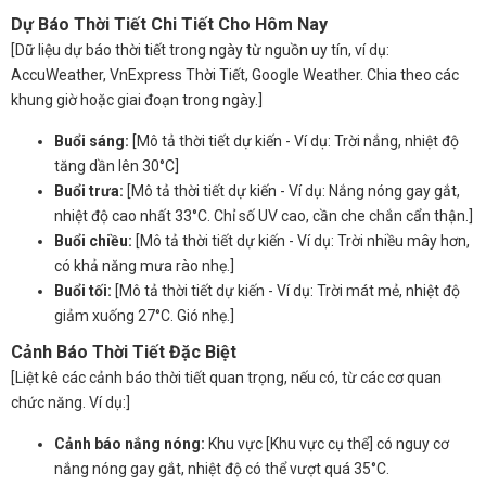
Dự Báo Thời Tiết Chi Tiết Cho Hôm Nay
[Dữ liệu dự báo thời tiết trong ngày từ nguồn uy tín, ví dụ:
AccuWeather, VnExpress Thời Tiết, Google Weather. Chia theo các
khung giờ hoặc giai đoạn trong ngày.]
Buổi sáng:
[Mô tả thời tiết dự kiến - Ví dụ: Trời nắng, nhiệt độ
tăng dần lên 30°C]
Buổi trưa:
[Mô tả thời tiết dự kiến - Ví dụ: Nắng nóng gay gắt,
nhiệt độ cao nhất 33°C. Chỉ số UV cao, cần che chắn cẩn thận.]
Buổi chiều:
[Mô tả thời tiết dự kiến - Ví dụ: Trời nhiều mây hơn,
có khả năng mưa rào nhẹ.]
Buổi tối:
[Mô tả thời tiết dự kiến - Ví dụ: Trời mát mẻ, nhiệt độ
giảm xuống 27°C. Gió nhẹ.]
Cảnh Báo Thời Tiết Đặc Biệt
[Liệt kê các cảnh báo thời tiết quan trọng, nếu có, từ các cơ quan
chức năng. Ví dụ:]
Cảnh báo nắng nóng:
Khu vực [Khu vực cụ thể] có nguy cơ
nắng nóng gay gắt, nhiệt độ có thể vượt quá 35°C.