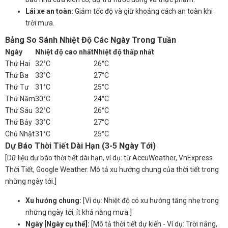
Lái xe an toàn:
Giảm tốc độ và giữ khoảng cách an toàn khi
trời mưa.
Bảng So Sánh Nhiệt Độ Các Ngày Trong Tuần
Ngày
Nhiệt độ cao nhất
Nhiệt độ thấp nhất
Thứ Hai
32°C
26°C
Thứ Ba
33°C
27°C
Thứ Tư
31°C
25°C
Thứ Năm
30°C
24°C
Thứ Sáu
32°C
26°C
Thứ Bảy
33°C
27°C
Chủ Nhật
31°C
25°C
Dự Báo Thời Tiết Dài Hạn (3-5 Ngày Tới)
[Dữ liệu dự báo thời tiết dài hạn, ví dụ: từ AccuWeather, VnExpress
Thời Tiết, Google Weather. Mô tả xu hướng chung của thời tiết trong
những ngày tới.]
Xu hướng chung:
[Ví dụ: Nhiệt độ có xu hướng tăng nhẹ trong
những ngày tới, ít khả năng mưa.]
Ngày [Ngày cụ thể]:
[Mô tả thời tiết dự kiến - Ví dụ: Trời nắng,