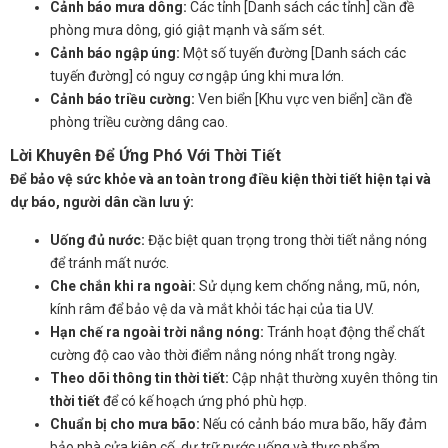
Cảnh báo mưa dông:
Các tỉnh [Danh sách các tỉnh] cần đề
phòng mưa dông, gió giật mạnh và sấm sét.
Cảnh báo ngập úng:
Một số tuyến đường [Danh sách các
tuyến đường] có nguy cơ ngập úng khi mưa lớn.
Cảnh báo triều cường:
Ven biển [Khu vực ven biển] cần đề
phòng triều cường dâng cao.
Lời Khuyên Để Ứng Phó Với Thời Tiết
Để bảo vệ sức khỏe và an toàn trong điều kiện thời tiết hiện tại và
dự báo, người dân cần lưu ý:
Uống đủ nước:
Đặc biệt quan trọng trong thời tiết nắng nóng
để tránh mất nước.
Che chắn khi ra ngoài:
Sử dụng kem chống nắng, mũ, nón,
kính râm để bảo vệ da và mắt khỏi tác hại của tia UV.
Hạn chế ra ngoài trời nắng nóng:
Tránh hoạt động thể chất
cường độ cao vào thời điểm nắng nóng nhất trong ngày.
Theo dõi thông tin thời tiết:
Cập nhật thường xuyên thông tin
thời tiết
để có kế hoạch ứng phó phù hợp.
Chuẩn bị cho mưa bão:
Nếu có cảnh báo mưa bão, hãy đảm
bảo nhà cửa kiên cố, dự trữ nước uống và thực phẩm.