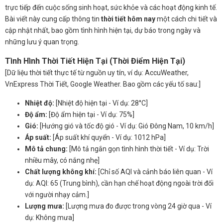
trực tiếp đến cuộc sống sinh hoạt, sức khỏe và các hoạt động kinh tế.
Bài viết này cung cấp thông tin
thời tiết hôm nay
một cách chi tiết và
cập nhật nhất, bao gồm tình hình hiện tại, dự báo trong ngày và
những lưu ý quan trọng.
Tình Hình Thời Tiết Hiện Tại (Thời Điểm Hiện Tại)
[Dữ liệu thời tiết thực tế từ nguồn uy tín, ví dụ: AccuWeather,
VnExpress Thời Tiết, Google Weather. Bao gồm các yếu tố sau:]
Nhiệt độ:
[Nhiệt độ hiện tại - Ví dụ: 28°C]
Độ ẩm:
[Độ ẩm hiện tại - Ví dụ: 75%]
Gió:
[Hướng gió và tốc độ gió - Ví dụ: Gió Đông Nam, 10 km/h]
Áp suất:
[Áp suất khí quyển - Ví dụ: 1012 hPa]
Mô tả chung:
[Mô tả ngắn gọn tình hình thời tiết - Ví dụ: Trời
nhiều mây, có nắng nhẹ]
Chất lượng không khí:
[Chỉ số AQI và cảnh báo liên quan - Ví
dụ: AQI: 65 (Trung bình), cần hạn chế hoạt động ngoài trời đối
với người nhạy cảm.]
Lượng mưa:
[Lượng mưa đo được trong vòng 24 giờ qua - Ví
dụ: Không mưa]