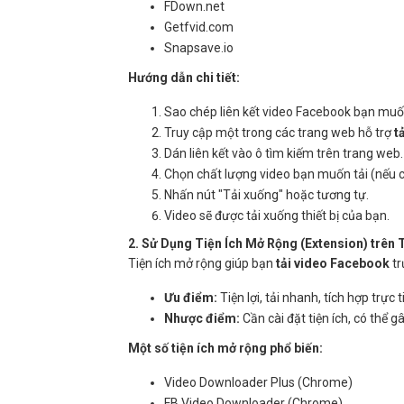
FDown.net
Getfvid.com
Snapsave.io
Hướng dẫn chi tiết:
Sao chép liên kết video Facebook bạn muốn
Truy cập một trong các trang web hỗ trợ
t
Dán liên kết vào ô tìm kiếm trên trang web.
Chọn chất lượng video bạn muốn tải (nếu c
Nhấn nút "Tải xuống" hoặc tương tự.
Video sẽ được tải xuống thiết bị của bạn.
2. Sử Dụng Tiện Ích Mở Rộng (Extension) trên 
Tiện ích mở rộng giúp bạn
tải video Facebook
tr
Ưu điểm:
Tiện lợi, tải nhanh, tích hợp trực t
Nhược điểm:
Cần cài đặt tiện ích, có thể 
Một số tiện ích mở rộng phổ biến:
Video Downloader Plus (Chrome)
FB Video Downloader (Chrome)