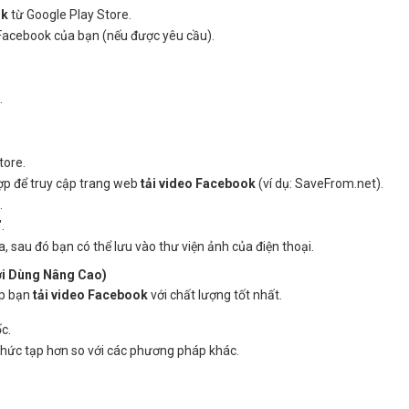
ok
từ Google Play Store.
Facebook của bạn (nếu được yêu cầu).
.
tore.
ợp để truy cập trang web
tải video Facebook
(ví dụ: SaveFrom.net).
.
.
 sau đó bạn có thể lưu vào thư viện ảnh của điện thoại.
ời Dùng Nâng Cao)
úp bạn
tải video Facebook
với chất lượng tốt nhất.
c.
phức tạp hơn so với các phương pháp khác.