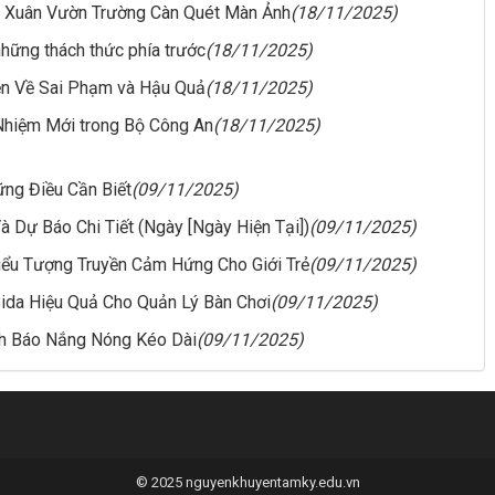
h Xuân Vườn Trường Càn Quét Màn Ảnh
(18/11/2025)
 những thách thức phía trước
(18/11/2025)
ện Về Sai Phạm và Hậu Quả
(18/11/2025)
Nhiệm Mới trong Bộ Công An
(18/11/2025)
ững Điều Cần Biết
(09/11/2025)
 Dự Báo Chi Tiết (Ngày [Ngày Hiện Tại])
(09/11/2025)
Biểu Tượng Truyền Cảm Hứng Cho Giới Trẻ
(09/11/2025)
 Bida Hiệu Quả Cho Quản Lý Bàn Chơi
(09/11/2025)
ảnh Báo Nắng Nóng Kéo Dài
(09/11/2025)
© 2025 nguyenkhuyentamky.edu.vn