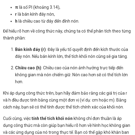
π
là số PI (khoảng 3.14),
r
là bán kính đáy nón,
h
là chiều cao từ đáy đến đỉnh nón.
Để hiểu rõ hơn về công thức này, chúng ta có thể phân tích theo từng
thành phần:
Bán kính đáy (r)
: Đây là yếu tố quyết định đến kích thước của
đáy nón. Nếu bán kính lớn, thể tích khối nón cũng sẽ gia tăng.
Chiều cao (h)
: Chiều cao của nón ảnh hưởng trực tiếp đến
không gian mà nón chiếm giữ. Nón cao hơn sẽ có thể tích lớn
hơn.
Khi áp dụng công thức trên, bạn hãy đảm bảo rằng các giá trị của r
và h đều được tính bằng cùng một đơn vị (ví dụ: cm hoặc m). Bằng
cách này, bạn sẽ có thể tính được thể tích chính xác của khối nón.
Cuối cùng, việc
tính thể tích khối nón
không chỉ đơn thuần là áp
dụng công thức mà còn giúp bạn hiểu rõ hơn về hình học không gian
và các ứng dụng của nó trong thực tế. Bạn có thể gặp khó khăn ban