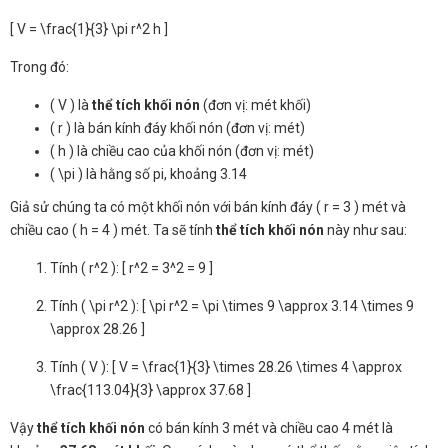
[ V = \frac{1}{3} \pi r^2 h ]
Trong đó:
( V ) là
thể tích khối nón
(đơn vị: mét khối)
( r ) là bán kính đáy khối nón (đơn vị: mét)
( h ) là chiều cao của khối nón (đơn vị: mét)
( \pi ) là hằng số pi, khoảng 3.14
Giả sử chúng ta có một khối nón với bán kính đáy ( r = 3 ) mét và
chiều cao ( h = 4 ) mét. Ta sẽ tính
thể tích khối nón
này như sau:
Tính ( r^2 ): [ r^2 = 3^2 = 9 ]
Tính ( \pi r^2 ): [ \pi r^2 = \pi \times 9 \approx 3.14 \times 9
\approx 28.26 ]
Tính ( V ): [ V = \frac{1}{3} \times 28.26 \times 4 \approx
\frac{113.04}{3} \approx 37.68 ]
Vậy
thể tích khối nón
có bán kính 3 mét và chiều cao 4 mét là