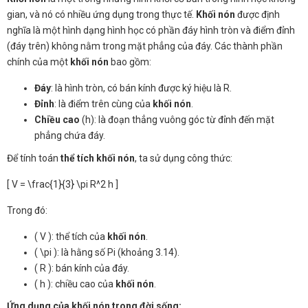
gian, và nó có nhiều ứng dụng trong thực tế.
Khối nón
được định
nghĩa là một hình dạng hình học có phần đáy hình tròn và điểm đỉnh
(đáy trên) không nằm trong mặt phẳng của đáy. Các thành phần
chính của một
khối nón
bao gồm:
Đáy
: là hình tròn, có bán kính được ký hiệu là R.
Đỉnh
: là điểm trên cùng của
khối nón
.
Chiều cao
(h): là đoạn thẳng vuông góc từ đỉnh đến mặt
phẳng chứa đáy.
Để tính toán
thể tích khối nón
, ta sử dụng công thức:
[ V = \frac{1}{3} \pi R^2 h ]
Trong đó:
( V ): thể tích của
khối nón
.
( \pi ): là hằng số Pi (khoảng 3.14).
( R ): bán kính của đáy.
( h ): chiều cao của
khối nón
.
Ứng dụng của khối nón trong đời sống: