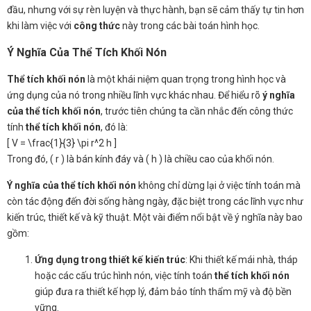
đầu, nhưng với sự rèn luyện và thực hành, bạn sẽ cảm thấy tự tin hơn
khi làm việc với
công thức
này trong các bài toán hình học.
Ý Nghĩa Của Thể Tích Khối Nón
Thể tích khối nón
là một khái niệm quan trọng trong hình học và
ứng dụng của nó trong nhiều lĩnh vực khác nhau. Để hiểu rõ
ý nghĩa
của thể tích khối nón
, trước tiên chúng ta cần nhắc đến công thức
tính
thể tích khối nón
, đó là:
[ V = \frac{1}{3} \pi r^2 h ]
Trong đó, ( r ) là bán kính đáy và ( h ) là chiều cao của khối nón.
Ý nghĩa của thể tích khối nón
không chỉ dừng lại ở việc tính toán mà
còn tác động đến đời sống hàng ngày, đặc biệt trong các lĩnh vực như
kiến trúc, thiết kế và kỹ thuật. Một vài điểm nổi bật về ý nghĩa này bao
gồm:
Ứng dụng trong thiết kế kiến trúc
: Khi thiết kế mái nhà, tháp
hoặc các cấu trúc hình nón, việc tính toán
thể tích khối nón
giúp đưa ra thiết kế hợp lý, đảm bảo tính thẩm mỹ và độ bền
vững.