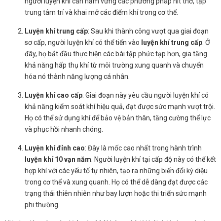
người luyện khí cần nắm vững các phương pháp hít thở, tập
trung tâm trí và khai mở các điểm khí trong cơ thể.
Luyện khí trung cấp
: Sau khi thành công vượt qua giai đoạn
sơ cấp, người luyện khí có thể tiến vào
luyện khí trung cấp
. Ở
đây, họ bắt đầu thực hiện các bài tập phức tạp hơn, gia tăng
khả năng hấp thụ khí từ môi trường xung quanh và chuyển
hóa nó thành năng lượng cá nhân.
Luyện khí cao cấp
: Giai đoạn này yêu cầu người luyện khí có
khả năng kiểm soát khí hiệu quả, đạt được sức mạnh vượt trội.
Họ có thể sử dụng khí để bảo vệ bản thân, tăng cường thể lực
và phục hồi nhanh chóng.
Luyện khí đỉnh cao
: Đây là mốc cao nhất trong hành trình
luyện khí 10 vạn năm
. Người luyện khí tại cấp độ này có thể kết
hợp khí với các yếu tố tự nhiên, tạo ra những biến đổi kỳ diệu
trong cơ thể và xung quanh. Họ có thể dễ dàng đạt được các
trạng thái thiên nhiên như bay lượn hoặc thi triển sức mạnh
phi thường.