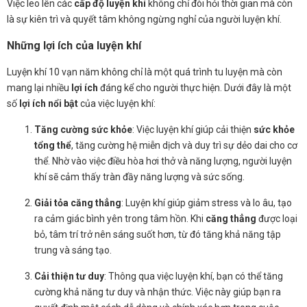
Việc leo lên các
cấp độ luyện khí
không chỉ đòi hỏi thời gian mà còn
là sự kiên trì và quyết tâm không ngừng nghỉ của người luyện khí.
Những lợi ích của luyện khí
Luyện khí 10 vạn năm không chỉ là một quá trình tu luyện mà còn
mang lại nhiều
lợi ích
đáng kể cho người thực hiện. Dưới đây là một
số
lợi ích nổi bật
của việc luyện khí:
Tăng cường sức khỏe
: Việc luyện khí giúp cải thiện
sức khỏe
tổng thể
, tăng cường hệ miễn dịch và duy trì sự dẻo dai cho cơ
thể. Nhờ vào việc điều hòa hơi thở và năng lượng, người luyện
khí sẽ cảm thấy tràn đầy năng lượng và sức sống.
Giải tỏa căng thẳng
: Luyện khí giúp giảm stress và lo âu, tạo
ra cảm giác bình yên trong tâm hồn. Khi
căng thẳng
được loại
bỏ, tâm trí trở nên sáng suốt hơn, từ đó tăng khả năng tập
trung và sáng tạo.
Cải thiện tư duy
: Thông qua việc luyện khí, bạn có thể tăng
cường khả năng tư duy và nhận thức. Việc này giúp bạn ra