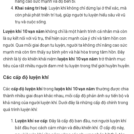
nâng cao sức mạnh và độ bền bỉ.
Khai sáng trí tuệ
: Luyện khí không chỉ dừng lại ở thể xác, mà
còn phải phát triển trí tuệ, giúp người tu luyện hiểu sâu về vũ
trụ và cuộc sống.
Luyện khí 10 vạn năm
không chỉ là một hành trình cá nhân mà còn
là sự kết nối với vũ trụ, thể hiện sức mạnh của ý chí và tâm hồn con
người. Qua mỗi giai đoạn tu luyện, người ta không chỉ nâng cao sức
mạnh mà còn tìm thấy sự bình yên và hài hòa trong tâm hồn. Đây
chính là lý do khiến khái niệm
luyện khí 10 vạn năm
trở thành mục
tiêu của rất nhiều người đam mê tu luyện trong thế giới huyền huyễn.
Các cấp độ luyện khí
Các
cấp độ luyện khí
trong
luyện khí 10 vạn năm
thường được chia
thành nhiều giai đoạn khác nhau, mỗi cấp độ phản ánh sự tiến bộ và
khả năng của người luyện khí. Dưới đây là những cấp độ chính trong
quá trình luyện khí:
Luyện khí sơ cấp
: Đây là cấp độ ban đầu, nơi người luyện khí
bắt đầu học cách cảm nhận và điều khiển khí. Ở cấp độ này,