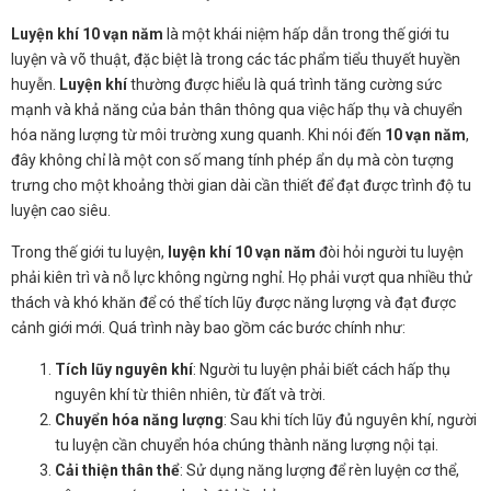
Luyện khí 10 vạn năm
là một khái niệm hấp dẫn trong thế giới tu
luyện và võ thuật, đặc biệt là trong các tác phẩm tiểu thuyết huyền
huyễn.
Luyện khí
thường được hiểu là quá trình tăng cường sức
mạnh và khả năng của bản thân thông qua việc hấp thụ và chuyển
hóa năng lượng từ môi trường xung quanh. Khi nói đến
10 vạn năm
,
đây không chỉ là một con số mang tính phép ẩn dụ mà còn tượng
trưng cho một khoảng thời gian dài cần thiết để đạt được trình độ tu
luyện cao siêu.
Trong thế giới tu luyện,
luyện khí 10 vạn năm
đòi hỏi người tu luyện
phải kiên trì và nỗ lực không ngừng nghỉ. Họ phải vượt qua nhiều thử
thách và khó khăn để có thể tích lũy được năng lượng và đạt được
cảnh giới mới. Quá trình này bao gồm các bước chính như:
Tích lũy nguyên khí
: Người tu luyện phải biết cách hấp thụ
nguyên khí từ thiên nhiên, từ đất và trời.
Chuyển hóa năng lượng
: Sau khi tích lũy đủ nguyên khí, người
tu luyện cần chuyển hóa chúng thành năng lượng nội tại.
Cải thiện thân thể
: Sử dụng năng lượng để rèn luyện cơ thể,