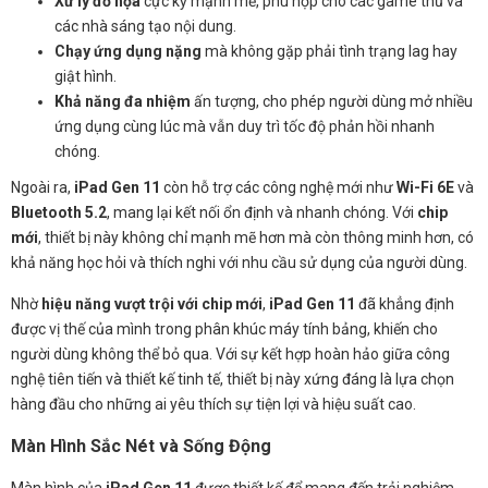
Xử lý đồ họa
cực kỳ mạnh mẽ, phù hợp cho các game thủ và
các nhà sáng tạo nội dung.
Chạy ứng dụng nặng
mà không gặp phải tình trạng lag hay
giật hình.
Khả năng đa nhiệm
ấn tượng, cho phép người dùng mở nhiều
ứng dụng cùng lúc mà vẫn duy trì tốc độ phản hồi nhanh
chóng.
Ngoài ra,
iPad Gen 11
còn hỗ trợ các công nghệ mới như
Wi-Fi 6E
và
Bluetooth 5.2
, mang lại kết nối ổn định và nhanh chóng. Với
chip
mới
, thiết bị này không chỉ mạnh mẽ hơn mà còn thông minh hơn, có
khả năng học hỏi và thích nghi với nhu cầu sử dụng của người dùng.
Nhờ
hiệu năng vượt trội với chip mới
,
iPad Gen 11
đã khẳng định
được vị thế của mình trong phân khúc máy tính bảng, khiến cho
người dùng không thể bỏ qua. Với sự kết hợp hoàn hảo giữa công
nghệ tiên tiến và thiết kế tinh tế, thiết bị này xứng đáng là lựa chọn
hàng đầu cho những ai yêu thích sự tiện lợi và hiệu suất cao.
Màn Hình Sắc Nét và Sống Động
Màn hình của
iPad Gen 11
được thiết kế để mang đến trải nghiệm