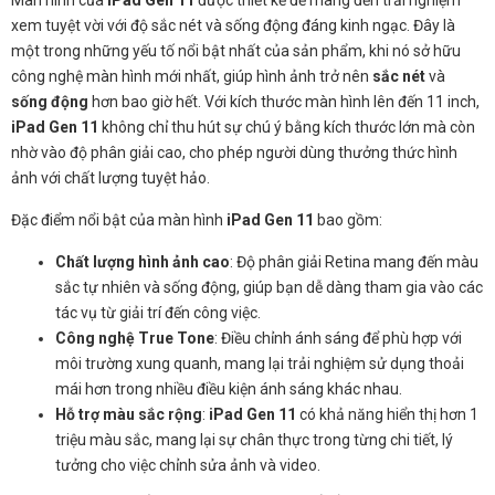
xem tuyệt vời với độ sắc nét và sống động đáng kinh ngạc. Đây là
một trong những yếu tố nổi bật nhất của sản phẩm, khi nó sở hữu
công nghệ màn hình mới nhất, giúp hình ảnh trở nên
sắc nét
và
sống động
hơn bao giờ hết. Với kích thước màn hình lên đến 11 inch,
iPad Gen 11
không chỉ thu hút sự chú ý bằng kích thước lớn mà còn
nhờ vào độ phân giải cao, cho phép người dùng thưởng thức hình
ảnh với chất lượng tuyệt hảo.
Đặc điểm nổi bật của màn hình
iPad Gen 11
bao gồm:
Chất lượng hình ảnh cao
: Độ phân giải Retina mang đến màu
sắc tự nhiên và sống động, giúp bạn dễ dàng tham gia vào các
tác vụ từ giải trí đến công việc.
Công nghệ True Tone
: Điều chỉnh ánh sáng để phù hợp với
môi trường xung quanh, mang lại trải nghiệm sử dụng thoải
mái hơn trong nhiều điều kiện ánh sáng khác nhau.
Hỗ trợ màu sắc rộng
:
iPad Gen 11
có khả năng hiển thị hơn 1
triệu màu sắc, mang lại sự chân thực trong từng chi tiết, lý
tưởng cho việc chỉnh sửa ảnh và video.