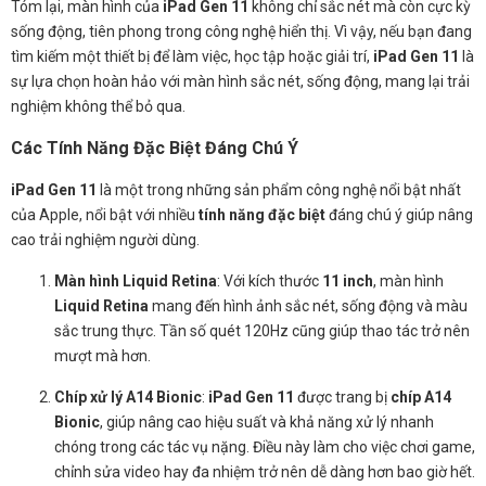
Tóm lại, màn hình của
iPad Gen 11
không chỉ sắc nét mà còn cực kỳ
sống động, tiên phong trong công nghệ hiển thị. Vì vậy, nếu bạn đang
tìm kiếm một thiết bị để làm việc, học tập hoặc giải trí,
iPad Gen 11
là
sự lựa chọn hoàn hảo với màn hình sắc nét, sống động, mang lại trải
nghiệm không thể bỏ qua.
Các Tính Năng Đặc Biệt Đáng Chú Ý
iPad Gen 11
là một trong những sản phẩm công nghệ nổi bật nhất
của Apple, nổi bật với nhiều
tính năng đặc biệt
đáng chú ý giúp nâng
cao trải nghiệm người dùng.
Màn hình Liquid Retina
: Với kích thước
11 inch
, màn hình
Liquid Retina
mang đến hình ảnh sắc nét, sống động và màu
sắc trung thực. Tần số quét 120Hz cũng giúp thao tác trở nên
mượt mà hơn.
Chíp xử lý A14 Bionic
:
iPad Gen 11
được trang bị
chíp A14
Bionic
, giúp nâng cao hiệu suất và khả năng xử lý nhanh
chóng trong các tác vụ nặng. Điều này làm cho việc chơi game,
chỉnh sửa video hay đa nhiệm trở nên dễ dàng hơn bao giờ hết.