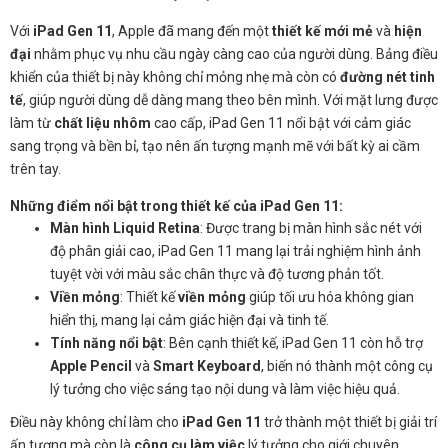
Với
iPad Gen 11
, Apple đã mang đến một
thiết kế mới mẻ
và
hiện
đại
nhằm phục vụ nhu cầu ngày càng cao của người dùng. Bảng điều
khiển của thiết bị này không chỉ mỏng nhẹ mà còn có
đường nét tinh
tế
, giúp người dùng dễ dàng mang theo bên mình. Với mặt lưng được
làm từ
chất liệu nhôm
cao cấp, iPad Gen 11 nổi bật với cảm giác
sang trọng và bền bỉ, tạo nên ấn tượng mạnh mẽ với bất kỳ ai cầm
trên tay.
Những điểm nổi bật trong thiết kế của
iPad Gen 11
:
Màn hình Liquid Retina
: Được trang bị màn hình sắc nét với
độ phân giải cao, iPad Gen 11 mang lại trải nghiệm hình ảnh
tuyệt vời với màu sắc chân thực và độ tương phản tốt.
Viền mỏng
: Thiết kế
viền mỏng
giúp tối ưu hóa không gian
hiển thị, mang lại cảm giác hiện đại và tinh tế.
Tính năng nổi bật
: Bên cạnh thiết kế, iPad Gen 11 còn hỗ trợ
Apple Pencil
và
Smart Keyboard
, biến nó thành một công cụ
lý tưởng cho việc sáng tạo nội dung và làm việc hiệu quả.
Điều này không chỉ làm cho
iPad Gen 11
trở thành một thiết bị giải trí
ấn tượng mà còn là
công cụ làm việc
lý tưởng cho giới chuyên