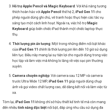
Hỗ trợ Apple Pencil và Magic Keyboard
: Với khả năng tương
thích hoàn hảo với
Apple Pencil
thế hệ 2,
iPad Gen 11
cho
phép người dùng ghi chú, vẽ tranh hoặc thực hiện các tác vụ
sáng tạo một cách linh hoạt. Ngoài ra, việc hỗ trợ
Magic
Keyboard
giúp biến chiếc iPad thành một chiếc laptop thực
thụ.
Thời lượng pin ấn tượng
: Một trong những điểm nổi bật khác
của
iPad Gen 11
chính là thời lượng pin lên đến 10 giờ sử dụng
liên tục. Điều này mang lại sự tiện lợi cho người dùng trong việc
học tập và làm việc mà không lo lắng về việc sạc pin thường
xuyên.
Camera chuyên nghiệp
: Với camera sau 12 MP và camera
trước Ultra Wide 12 MP,
iPad Gen 11
giúp người dùng chụp
ảnh và gọi video chất lượng cao, dễ dàng kết nối và làm việc từ
xa.
Tóm lại,
iPad Gen 11
không chỉ sở hữu thiết kế tinh tế mà còn mang
đến nhiều
tính năng đặc biệt
nổi bật, đáp ứng nhu cầu sử dụng đa