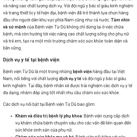
và nâng cao chất lượng dịch vụ. Với đội ngũ y bác sĩ giàu kinh nghiệm
và trang thiết bị y tế hiện đại, bệnh viện đã trở thành lựa chọn hàng
đầu cho người dân khu vực phía Nam cũng như cả nước.
Tầm nhìn
và sứ mệnh
của Bệnh viện Từ Dũ không chỉ dừng lại ở việc chữa
bệnh, mà còn hướng tới việc nâng cao chất lượng sống cho phụ nữ
và trẻ em, tạo ra một môi trường chăm sóc sức khỏe toàn diện và
bền vững.
Dịch vụ y tế tại bệnh viện
Bệnh viện Từ Dũ là một trong những
bệnh viện
hàng đầu tại Việt
Nam, nổi tiếng với chất lượng
dịch vụ y tế
và đội ngũ y bác sĩ giàu
kinh nghiệm. Tại đây, bệnh nhân sẽ được trải nghiệm các dịch vụ y tế
đa dạng, nhằm đáp ứng tốt nhất nhu cầu chăm sóc sức khỏe.
Các dịch vụ nổi bật tại Bệnh viện Từ Dũ bao gồm:
Khám và điều trị bệnh lý phụ khoa
: Bệnh viện cung cấp dịch
vụ khám chữa bệnh chuyên sâu cho các vấn đề liên quan đến
sức khỏe sinh sản của phụ nữ.
Chăm sóc sức khỏe mẹ và bé
: Bệnh viện nổi tiếng với các