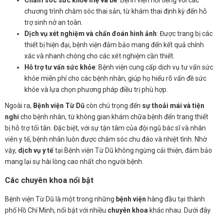
chương trình chăm sóc thai sản, từ khám thai định kỳ đến hỗ
trợ sinh nở an toàn.
Dịch vụ xét nghiệm và chẩn đoán hình ảnh
: Được trang bị các
thiết bị hiện đại, bệnh viện đảm bảo mang đến kết quả chính
xác và nhanh chóng cho các xét nghiệm cần thiết.
Hỗ trợ tư vấn sức khỏe
: Bệnh viện cung cấp dịch vụ tư vấn sức
khỏe miễn phí cho các bệnh nhân, giúp họ hiểu rõ vấn đề sức
khỏe và lựa chọn phương pháp điều trị phù hợp.
Ngoài ra,
Bệnh viện Từ Dũ
còn chú trọng đến
sự thoải mái và tiện
nghi
cho bệnh nhân, từ không gian khám chữa bệnh đến trang thiết
bị hỗ trợ tối tân. Đặc biệt, với sự tận tâm của đội ngũ bác sĩ và nhân
viên y tế, bệnh nhân luôn được chăm sóc chu đáo và nhiệt tình. Nhờ
vậy,
dịch vụ y tế
tại Bệnh viện Từ Dũ không ngừng cải thiện, đảm bảo
mang lại sự hài lòng cao nhất cho người bệnh.
Các chuyên khoa nổi bật
Bệnh viện Từ Dũ là một trong những
bệnh viện
hàng đầu tại thành
phố Hồ Chí Minh, nổi bật với nhiều
chuyên khoa
khác nhau. Dưới đây