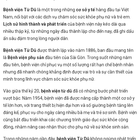
Bệnh viện Từ Dũ
là một trong những
cơ sở y tế
hàng đầu tại Việt
Nam, nổi bật với các dịch vụ chăm sóc sức khỏe phụ nữ và trẻ em.
Lịch sử hình thành và phát triển
của bệnh viện này kéo dài qua
nhiều thập kỷ, từ những ngày đầu thành lập cho đến nay, đã ghi dấu
ấn sâu đậm trong lòng người dân.
Bệnh viện Từ Dũ
được thành lập vào năm 1886, ban đầu mang tên
là
Bệnh viện phụ sản
đầu tiên của Sài Gòn. Trong suốt những năm
đầu tiên, bệnh viện chỉ phục vụ một số lượng rất hạn chế bệnh nhân
nhưng đã nhanh chóng khẳng định được vai trò và sự cần thiết của
mình trong lĩnh vực chăm sóc sức khỏe phụ nữ.
Vào giữa thế kỷ 20,
bệnh viện từ dũ
đã có những bước phát triển
vượt bậc. Năm 1954, bệnh viện đã được nâng cấp thành một cơ sở y
tế lớn hơn, với trang thiết bị hiện đại hơn và số giường bệnh tăng lên
đáng kể, phục vụ cho ngày càng nhiều bà mẹ và trẻ sơ sinh. Bệnh viện
cũng bắt đầu triển khai các chương trình giáo dục sức khỏe cộng
đồng, nhằm nâng cao nhận thức cho phụ nữ về sứ khỏe sinh sản.
Trong những năm gần đây,
bệnh viện Từ Dũ
không ngừng phát triển