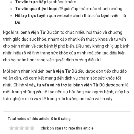
Tư vấn trực tiếp
tại phòng khám.
Tư vấn qua điện thoại
để giải đáp thắc mắc nhanh chóng.
Hỗ trợ trực tuyến
qua website chính thức của
bệnh viện Từ
Dũ
.
Ngoài ra,
bệnh viện Từ Dũ
còn tổ chức nhiều hội thảo và chương
trình giáo dục sức khỏe, nhằm cập nhật kiến thức y khoa và tư vấn
cho bệnh nhân về các bệnh lý phổ biến. Điều này không chỉ giúp bệnh
nhân hiểu rõ về tình trạng sức khỏe của mình mà còn tạo điều kiện
cho họ tự tin hơn trong việc quyết định hướng điều trị.
Mỗi bệnh nhân khi đến
bệnh viện Từ Dũ
đều được đón tiếp chu đáo
và ân cần, với cam kết mang đến dịch vụ chăm sóc sức khỏe tốt
nhất. Chính vì vậy,
tư vấn và hỗ trợ
tại
bệnh viện Từ Dũ
được xem là
một trong những yếu tố tạo nên sự hài lòng của người bệnh, giúp họ
trải nghiệm dịch vụ y tế trong môi trường an toàn và tin cậy.
Total notes of this article: 0 in 0 rating
Click on stars to rate this article