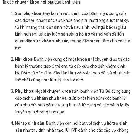
là các
chuyên khoa nổi bật
của bệnh viện:
Sản phụ khoa
: Đây là lĩnh vực chính của bệnh viện, cung cấp
các dịch vụ chăm sóc sức khỏe cho phụ nữ trong suốt thai kỳ,
từ khi mang thai đến sinh nở và sau sinh. Đội ngũ bác sĩ giàu
kinh nghiệm tại đây luôn sẵn sàng hỗ trợ về mọi vấn đề liên
quan đến
sức khỏe sinh sản
, mang đến sự an tâm cho các bà
mẹ.
Nhi khoa
: Bệnh viện cũng có một
khoa nhi
chuyên điều trị các
bệnh lý thường gặp ở trẻ em, từ cấp cứu cho đến khám định
kỳ. Đội ngũ bác sĩ tại đây tận tâm với việc theo dõi và phát triển
thể chất cũng như tâm lý cho trẻ nhỏ.
Phụ khoa
: Ngoài chuyên khoa sản, bệnh viện Từ Dũ cũng cung
cấp dịch vụ
khám phụ khoa
, giúp phát hiện sớm các bệnh lý
của phụ nữ, bao gồm cả ung thư cổ tử cung và các bệnh lý lây
truyền qua đường tình dục.
Hỗ trợ sinh sản
: Bệnh viện còn nổi bật với dịch vụ
hỗ trợ sinh
sản
như thụ tinh nhân tạo, IUI, IVF dành cho các cặp vợ chồng