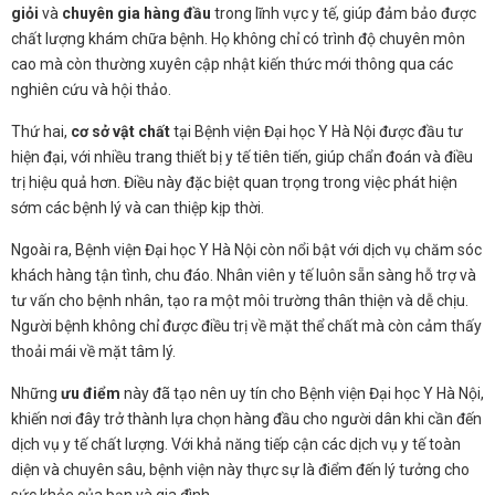
giỏi
và
chuyên gia hàng đầu
trong lĩnh vực y tế, giúp đảm bảo được
chất lượng khám chữa bệnh. Họ không chỉ có trình độ chuyên môn
cao mà còn thường xuyên cập nhật kiến thức mới thông qua các
nghiên cứu và hội thảo.
Thứ hai,
cơ sở vật chất
tại Bệnh viện Đại học Y Hà Nội được đầu tư
hiện đại, với nhiều trang thiết bị y tế tiên tiến, giúp chẩn đoán và điều
trị hiệu quả hơn. Điều này đặc biệt quan trọng trong việc phát hiện
sớm các bệnh lý và can thiệp kịp thời.
Ngoài ra, Bệnh viện Đại học Y Hà Nội còn nổi bật với dịch vụ chăm sóc
khách hàng tận tình, chu đáo. Nhân viên y tế luôn sẵn sàng hỗ trợ và
tư vấn cho bệnh nhân, tạo ra một môi trường thân thiện và dễ chịu.
Người bệnh không chỉ được điều trị về mặt thể chất mà còn cảm thấy
thoải mái về mặt tâm lý.
Những
ưu điểm
này đã tạo nên uy tín cho Bệnh viện Đại học Y Hà Nội,
khiến nơi đây trở thành lựa chọn hàng đầu cho người dân khi cần đến
dịch vụ y tế chất lượng. Với khả năng tiếp cận các dịch vụ y tế toàn
diện và chuyên sâu, bệnh viện này thực sự là điểm đến lý tưởng cho
sức khỏe của bạn và gia đình.