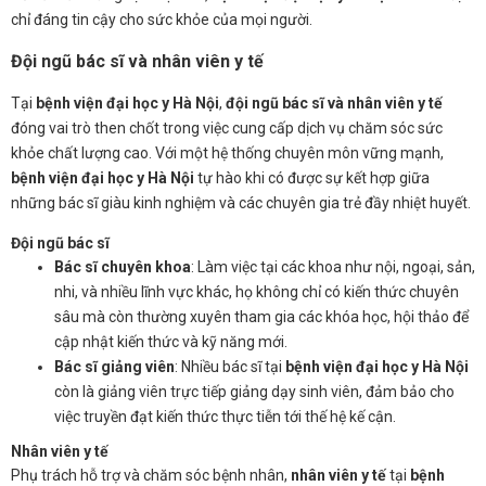
chỉ đáng tin cậy cho sức khỏe của mọi người.
Đội ngũ bác sĩ và nhân viên y tế
Tại
bệnh viện đại học y Hà Nội
,
đội ngũ bác sĩ và nhân viên y tế
đóng vai trò then chốt trong việc cung cấp dịch vụ chăm sóc sức
khỏe chất lượng cao. Với một hệ thống chuyên môn vững mạnh,
bệnh viện đại học y Hà Nội
tự hào khi có được sự kết hợp giữa
những bác sĩ giàu kinh nghiệm và các chuyên gia trẻ đầy nhiệt huyết.
Đội ngũ bác sĩ
Bác sĩ chuyên khoa
: Làm việc tại các khoa như nội, ngoại, sản,
nhi, và nhiều lĩnh vực khác, họ không chỉ có kiến thức chuyên
sâu mà còn thường xuyên tham gia các khóa học, hội thảo để
cập nhật kiến thức và kỹ năng mới.
Bác sĩ giảng viên
: Nhiều bác sĩ tại
bệnh viện đại học y Hà Nội
còn là giảng viên trực tiếp giảng dạy sinh viên, đảm bảo cho
việc truyền đạt kiến thức thực tiễn tới thế hệ kế cận.
Nhân viên y tế
Phụ trách hỗ trợ và chăm sóc bệnh nhân,
nhân viên y tế
tại
bệnh