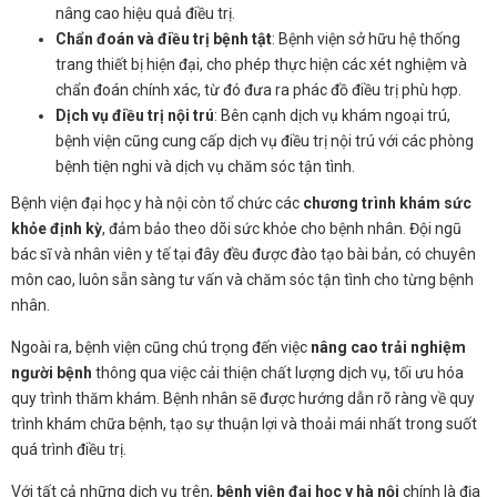
nâng cao hiệu quả điều trị.
Chẩn đoán và điều trị bệnh tật
: Bệnh viện sở hữu hệ thống
trang thiết bị hiện đại, cho phép thực hiện các xét nghiệm và
chẩn đoán chính xác, từ đó đưa ra phác đồ điều trị phù hợp.
Dịch vụ điều trị nội trú
: Bên cạnh dịch vụ khám ngoại trú,
bệnh viện cũng cung cấp dịch vụ điều trị nội trú với các phòng
bệnh tiện nghi và dịch vụ chăm sóc tận tình.
Bệnh viện đại học y hà nội còn tổ chức các
chương trình khám sức
khỏe định kỳ
, đảm bảo theo dõi sức khỏe cho bệnh nhân. Đội ngũ
bác sĩ và nhân viên y tế tại đây đều được đào tạo bài bản, có chuyên
môn cao, luôn sẵn sàng tư vấn và chăm sóc tận tình cho từng bệnh
nhân.
Ngoài ra, bệnh viện cũng chú trọng đến việc
nâng cao trải nghiệm
người bệnh
thông qua việc cải thiện chất lượng dịch vụ, tối ưu hóa
quy trình thăm khám. Bệnh nhân sẽ được hướng dẫn rõ ràng về quy
trình khám chữa bệnh, tạo sự thuận lợi và thoải mái nhất trong suốt
quá trình điều trị.
Với tất cả những dịch vụ trên,
bệnh viện đại học y hà nội
chính là địa