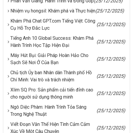
Phan Văn Giang: Hành Trình và Đóng Góp
(25/12/2025)
Nhiệm vụ hongsil: Khám phá và Thực hiện
(25/12/2025)
Khám Phá Chat GPT.com Tiếng Việt: Công
(25/12/2025)
Cụ Hỗ Trợ Đắc Lực
Tiếng Anh 10 Global Success: Khám Phá
(25/12/2025)
Hành Trình Học Tập Hiện Đại
Máy Hút Bụi: Giải Pháp Hoàn Hảo Cho
(25/12/2025)
Sạch Sẽ Nơi Ở Của Bạn
Chủ tịch Ủy ban Nhân dân Thành phố Hồ
(25/12/2025)
Chí Minh: Vai trò và trách nhiệm
Xlim SQ Pro: Sản phẩm cải tiến đỉnh cao
(25/12/2025)
cho người sử dụng thông minh
Ngô Diệc Phàm: Hành Trình Tỏa Sáng
(25/12/2025)
Trong Nghệ Thuật
Viết Đoạn Văn Thể Hiện Tình Cảm Cảm
(25/12/2025)
Xúc Về Một Câu Chuyện