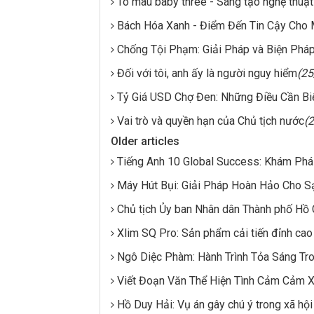
Tô màu baby three - Sáng tạo nghệ thuật
Bách Hóa Xanh - Điểm Đến Tin Cậy Cho 
Chống Tội Phạm: Giải Pháp và Biện Pháp
Đối với tôi, anh ấy là người nguy hiểm
(2
Tỷ Giá USD Chợ Đen: Những Điều Cần Bi
Vai trò và quyền hạn của Chủ tịch nước
(
Older articles
Tiếng Anh 10 Global Success: Khám Phá
Máy Hút Bụi: Giải Pháp Hoàn Hảo Cho S
Chủ tịch Ủy ban Nhân dân Thành phố Hồ C
Xlim SQ Pro: Sản phẩm cải tiến đỉnh ca
Ngô Diệc Phàm: Hành Trình Tỏa Sáng Tr
Viết Đoạn Văn Thể Hiện Tình Cảm Cảm 
Hồ Duy Hải: Vụ án gây chú ý trong xã hộ