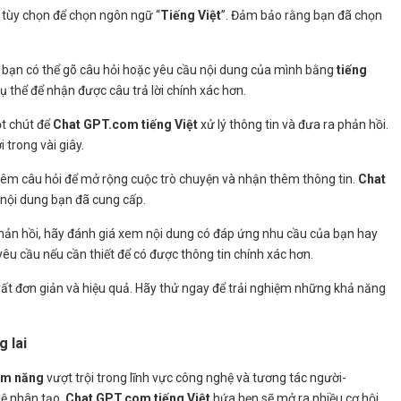
có tùy chọn để chọn ngôn ngữ “
Tiếng Việt
”. Đảm bảo rằng bạn đã chọn
i, bạn có thể gõ câu hỏi hoặc yêu cầu nội dung của mình bằng
tiếng
ụ thể để nhận được câu trả lời chính xác hơn.
ột chút để
Chat GPT.com tiếng Việt
xử lý thông tin và đưa ra phản hồi.
 trong vài giây.
 thêm câu hỏi để mở rộng cuộc trò chuyện và nhận thêm thông tin.
Chat
o nội dung bạn đã cung cấp.
phản hồi, hãy đánh giá xem nội dung có đáp ứng nhu cầu của bạn hay
yêu cầu nếu cần thiết để có được thông tin chính xác hơn.
ất đơn giản và hiệu quả. Hãy thử ngay để trải nghiệm những khả năng
 lai
ềm năng
vượt trội trong lĩnh vực công nghệ và tương tác người-
uệ nhân tạo,
Chat GPT.com tiếng Việt
hứa hẹn sẽ mở ra nhiều cơ hội