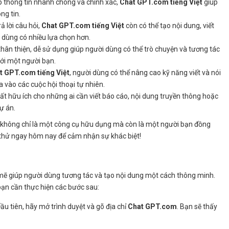
p thông tin nhanh chóng và chính xác,
Chat GPT.com tiếng Việt
giúp
ng tin.
rả lời câu hỏi,
Chat GPT.com tiếng Việt
còn có thể tạo nội dung, viết
ời dùng có nhiều lựa chọn hơn.
thân thiện, dễ sử dụng giúp người dùng có thể trò chuyện và tương tác
ới một người bạn.
t GPT.com tiếng Việt
, người dùng có thể nâng cao kỹ năng viết và nói
a vào các cuộc hội thoại tự nhiên.
rất hữu ích cho những ai cần viết báo cáo, nội dung truyền thông hoặc
ự án.
không chỉ là một công cụ hữu dụng mà còn là một người bạn đồng
 thử ngay hôm nay để cảm nhận sự khác biệt!
ẽ giúp người dùng tương tác và tạo nội dung một cách thông minh.
bạn cần thực hiện các bước sau:
Đầu tiên, hãy mở trình duyệt và gõ địa chỉ
Chat GPT.com
. Bạn sẽ thấy