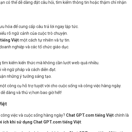
bạn có thể dễ dàng đặt câu hỏi, tìm kiếm thông tin hoặc thậm chí nhận
ưu hóa để cung cấp câu trả lời ngay lập tức.
iểu rõ ngữ cảnh của cuộc trò chuyện.
g
tiếng Việt
một cách tự nhiên và tự tin.
doanh nghiệp và các tổ chức giáo dục.
tìm kiếm kiến thức mà không cần lướt web quá nhiều.
 về ngữ pháp và cách diễn đạt.
luận những ý tưởng sáng tạo.
ột công cụ hỗ trợ tuyệt vời cho cuộc sống và công việc hàng ngày.
 dễ dàng và thú vị hơn bao giờ hết!
Việt
ợ công việc và cuộc sống hàng ngày?
Chat GPT.com tiếng Việt
chính là
ợi ích khi sử dụng Chat GPT.com tiếng Việt
: