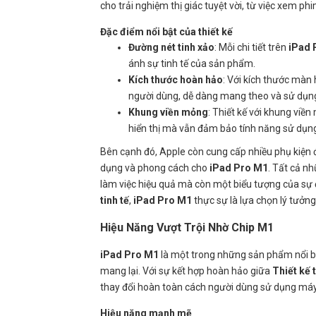
cho trải nghiệm thị giác tuyệt vời, từ việc xem ph
Đặc điểm nổi bật của thiết kế
Đường nét tinh xảo
: Mỗi chi tiết trên
iPad 
ánh sự tinh tế của sản phẩm.
Kích thước hoàn hảo
: Với kích thước màn 
người dùng, dễ dàng mang theo và sử dụng
Khung viền mỏng
: Thiết kế với khung viề
hiển thị mà vẫn đảm bảo tính năng sử dụn
Bên cạnh đó, Apple còn cung cấp nhiều phụ kiện 
dụng và phong cách cho
iPad Pro M1
. Tất cả n
làm việc hiệu quả mà còn một biểu tượng của sự 
tinh tế
,
iPad Pro M1
thực sự là lựa chọn lý tưởn
Hiệu Năng Vượt Trội Nhờ Chip M1
iPad Pro M1
là một trong những sản phẩm nổi bậ
mang lại. Với sự kết hợp hoàn hảo giữa
Thiết kế t
thay đổi hoàn toàn cách người dùng sử dụng máy
Hiệu năng mạnh mẽ