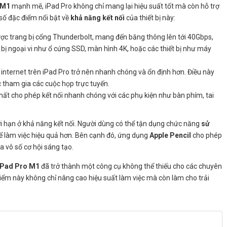
M1
mạnh mẽ, iPad Pro không chỉ mang lại hiệu suất tốt mà còn hỗ trợ
 số đặc điểm nổi bật về
khả năng kết nối
của thiết bị này:
ược trang bị cổng Thunderbolt, mang đến băng thông lên tới 40Gbps,
t bị ngoại vi như ổ cứng SSD, màn hình 4K, hoặc các thiết bị như máy
ập internet trên iPad Pro trở nên nhanh chóng và ổn định hơn. Điều này
ặc tham gia các cuộc họp trực tuyến.
hất cho phép kết nối nhanh chóng với các phụ kiện như bàn phím, tai
i hạn ở khả năng kết nối. Người dùng có thể tận dụng chức năng
sử
ể làm việc hiệu quả hơn. Bên cạnh đó, ứng dụng
Apple Pencil
cho phép
a vô số cơ hội sáng tạo.
iPad Pro M1
đã trở thành một công cụ không thể thiếu cho các chuyên
iểm này không chỉ nâng cao hiệu suất làm việc mà còn làm cho trải