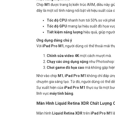
Chip
M1
được trang bị kiến trúc ARM, điều này g
đây là một số tính năng nổi bật về hiệu suất của 
Tốc độ CPU
nhanh hơn tới 50% so với phiê
Tốc độ GPU
mang lại hiệu suất đồ họa vượ
Tiết kiệm năng lượng
hiệu quả, giúp ngườ
Ứng dụng đáng chú ý
Với
iPad Pro M1
, người dùng có thể thoải mái th
Chỉnh sửa video 4K
một cách mượt mà.
Chạy các ứng dụng nặng
như Photoshop h
Chơi game đồ họa cao
mà không gặp hiện 
Nhờ vào chip
M1
,
iPad Pro M1
không chỉ đáp ứng
chuyên gia sáng tạo. Từ đó, người dùng có thể dễ
Sự xuất hiện của
iPad Pro M1
thực sự là một bướ
lĩnh vực
máy tính bảng
.
Màn Hình Liquid Retina XDR Chất Lượng 
Màn hình
Liquid Retina XDR
trên
iPad Pro M1
l