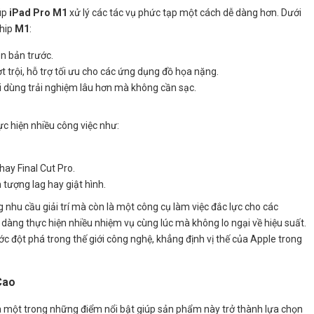
iúp
iPad Pro M1
xử lý các tác vụ phức tạp một cách dễ dàng hơn. Dưới
chip
M1
:
n bản trước.
t trội, hỗ trợ tối ưu cho các ứng dụng đồ họa nặng.
i dùng trải nghiệm lâu hơn mà không cần sạc.
ực hiện nhiều công việc như:
ay Final Cut Pro.
tượng lag hay giật hình.
 nhu cầu giải trí mà còn là một công cụ làm việc đắc lực cho các
 dàng thực hiện nhiều nhiệm vụ cùng lúc mà không lo ngại về hiệu suất.
c đột phá trong thế giới công nghệ, khẳng định vị thế của Apple trong
Cao
à một trong những điểm nổi bật giúp sản phẩm này trở thành lựa chọn