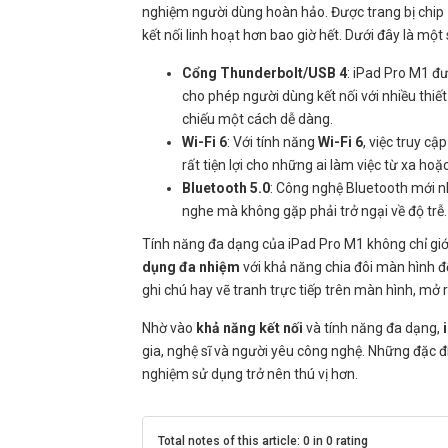
nghiệm người dùng hoàn hảo. Được trang bị chip
kết nối linh hoạt hơn bao giờ hết. Dưới đây là một
Cổng Thunderbolt/USB 4
: iPad Pro M1 đ
cho phép người dùng kết nối với nhiều thiế
chiếu một cách dễ dàng.
Wi-Fi 6
: Với tính năng
Wi-Fi 6
, việc truy c
rất tiện lợi cho những ai làm việc từ xa ho
Bluetooth 5.0
: Công nghệ Bluetooth mới n
nghe mà không gặp phải trở ngại về độ trễ.
Tính năng đa dạng của iPad Pro M1 không chỉ giớ
dụng đa nhiệm
với khả năng chia đôi màn hình đ
ghi chú hay vẽ tranh trực tiếp trên màn hình, mở r
Nhờ vào
khả năng kết nối
và tính năng đa dạng,
gia, nghệ sĩ và người yêu công nghệ. Những đặc đ
nghiệm sử dụng trở nên thú vị hơn.
Total notes of this article: 0 in 0 rating