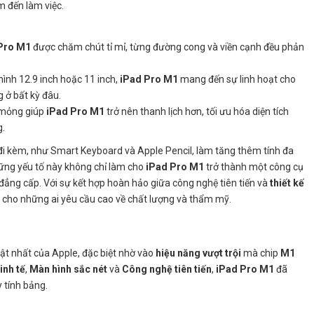
im đến làm việc.
Pro M1
được chăm chút tỉ mỉ, từng đường cong và viền cạnh đều phản
hình 12.9 inch hoặc 11 inch,
iPad Pro M1
mang đến sự linh hoạt cho
 ở bất kỳ đâu.
n mỏng giúp
iPad Pro M1
trở nên thanh lịch hơn, tối ưu hóa diện tích
g.
đi kèm, như Smart Keyboard và Apple Pencil, làm tăng thêm tính đa
hững yếu tố này không chỉ làm cho
iPad Pro M1
trở thành một công cụ
đẳng cấp. Với sự kết hợp hoàn hảo giữa công nghệ tiên tiến và
thiết kế
g cho những ai yêu cầu cao về chất lượng và thẩm mỹ.
t nhất của Apple, đặc biệt nhờ vào
hiệu năng vượt trội
mà chip
M1
inh tế
,
Màn hình sắc nét
và
Công nghệ tiên tiến
,
iPad Pro M1
đã
 tính bảng.