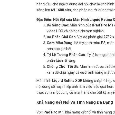
hàng đầu cho người dùng đòi hỏi chất lượng hình
sáng lên tới
1600 nits
, cho phép người dùng trải 
Đặc Điểm Nổi Bật của Màn Hình Liquid Retina 
Độ Sáng Cao
: Màn hình của
iPad Pro M1
video HDR và đồ họa chuyên nghiệp.
Độ Phân Giải Cao
: Với độ phân giải
2732 x
Gam Màu Rộng
: Hỗ trợ gam màu
P3
, màn
hơn bao giờ hết.
Tỷ Lệ Tương Phản Cao
: Tỷ lệ tương phản
phân tách rõ ràng.
Chống Chói Tối Ưu
: Màn hình được thiết k
xem dễ chịu ngay cả dưới ánh nắng mặt trờ
Màn hình
Liquid Retina XDR
không chỉ phù hợp ch
nội dung số hay nhiếp ảnh làm việc hiệu quả hơn. 
thực sự là một công cụ mạnh mẽ cho bất kỳ ai yêu
Khả Năng Kết Nối Và Tính Năng Đa Dạng
Với
iPad Pro M1
, khả năng kết nối và tính năng