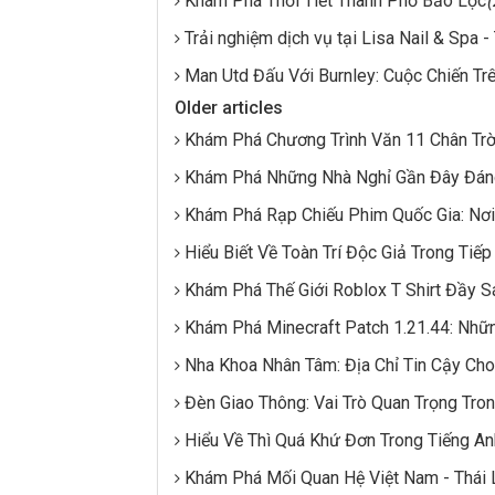
Khám Phá Thời Tiết Thành Phố Bảo Lộc
Trải nghiệm dịch vụ tại Lisa Nail & Spa - 
Man Utd Đấu Với Burnley: Cuộc Chiến Trê
Older articles
Khám Phá Chương Trình Văn 11 Chân Trờ
Khám Phá Những Nhà Nghỉ Gần Đây Đán
Khám Phá Rạp Chiếu Phim Quốc Gia: Nơi
Hiểu Biết Về Toàn Trí Độc Giả Trong Tiếp
Khám Phá Thế Giới Roblox T Shirt Đầy 
Khám Phá Minecraft Patch 1.21.44: Nhữ
Nha Khoa Nhân Tâm: Địa Chỉ Tin Cậy Ch
Đèn Giao Thông: Vai Trò Quan Trọng Tro
Hiểu Về Thì Quá Khứ Đơn Trong Tiếng An
Khám Phá Mối Quan Hệ Việt Nam - Thái 