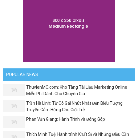
POPULAR NEWS
ThuvienMC.com: Kho Tàng Tài Liệu Marketing Online
Miễn Phí Dành Cho Chuyên Gia
Trần Hà Linh: Từ Cô Gái Nhút Nhát Đến Biểu Tượng
Truyền Cảm Hứng Cho Giới Trẻ
Phan Văn Giang: Hành Trình và Đóng Góp
Thích Minh Tuệ: Hành trình Khất Sĩ và Những Điều Cần