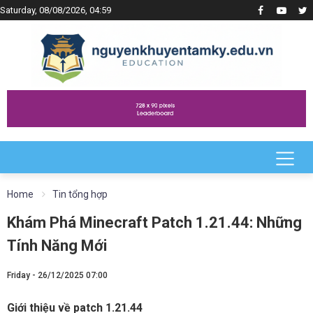
Saturday, 08/08/2026, 04:59
Home
Tin tổng hợp
Khám Phá Minecraft Patch 1.21.44: Những
Tính Năng Mới
Friday - 26/12/2025 07:00
Giới thiệu về patch 1.21.44