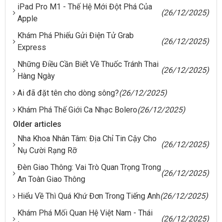
iPad Pro M1 - Thế Hệ Mới Đột Phá Của
(26/12/2025)
Apple
Khám Phá Phiếu Gửi Điện Tử Grab
(26/12/2025)
Express
Những Điều Cần Biết Về Thuốc Tránh Thai
(26/12/2025)
Hàng Ngày
Ai đã đặt tên cho dòng sông?
(26/12/2025)
Khám Phá Thế Giới Ca Nhạc Bolero
(26/12/2025)
Older articles
Nha Khoa Nhân Tâm: Địa Chỉ Tin Cậy Cho
(26/12/2025)
Nụ Cười Rạng Rỡ
Đèn Giao Thông: Vai Trò Quan Trọng Trong
(26/12/2025)
An Toàn Giao Thông
Hiểu Về Thì Quá Khứ Đơn Trong Tiếng Anh
(26/12/2025)
Khám Phá Mối Quan Hệ Việt Nam - Thái
(26/12/2025)