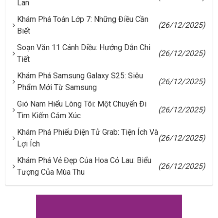
Lan
Khám Phá Toán Lớp 7: Những Điều Cần
(26/12/2025)
Biết
Soạn Văn 11 Cánh Diều: Hướng Dẫn Chi
(26/12/2025)
Tiết
Khám Phá Samsung Galaxy S25: Siêu
(26/12/2025)
Phẩm Mới Từ Samsung
Gió Nam Hiểu Lòng Tôi: Một Chuyến Đi
(26/12/2025)
Tìm Kiếm Cảm Xúc
Khám Phá Phiếu Điện Tử Grab: Tiện Ích Và
(26/12/2025)
Lợi Ích
Khám Phá Vẻ Đẹp Của Hoa Cỏ Lau: Biểu
(26/12/2025)
Tượng Của Mùa Thu