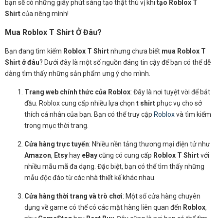
bạn sẽ có những giây phút sáng tạo thật thú vị khi
tạo Roblox T
Shirt
của riêng mình!
Mua Roblox T Shirt Ở Đâu?
Bạn đang tìm kiếm
Roblox T Shirt
nhưng chưa biết
mua Roblox T
Shirt ở đâu
? Dưới đây là một số nguồn đáng tin cậy để bạn có thể dễ
dàng tìm thấy những sản phẩm ưng ý cho mình.
Trang web chính thức của Roblox
: Đây là nơi tuyệt vời để bắt
đầu. Roblox cung cấp nhiều lựa chọn
t shirt
phục vụ cho sở
thích cá nhân của bạn. Bạn có thể truy cập
Roblox
và tìm kiếm
trong mục thời trang.
Cửa hàng trực tuyến
: Nhiều nền tảng thương mại điện tử như
Amazon
,
Etsy
hay
eBay
cũng có cung cấp
Roblox T Shirt
với
nhiều mẫu mã đa dạng. Đặc biệt, bạn có thể tìm thấy những
mẫu độc đáo từ các nhà thiết kế khác nhau.
Cửa hàng thời trang và trò chơi
: Một số cửa hàng chuyên
dụng về game có thể có các mặt hàng liên quan đến
Roblox
,