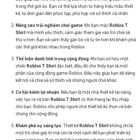
trong thế giới ảo. Bạn có thể lựa chọn từ hàng triệu mẫu thiết
kế, từ đơn giản đến phức tạp, phù hợp với sở thích cá nhân.
Nâng cao trải nghiệm chơi game
: Khi bạn mặc
Roblox T
Shirt
mà mình yêu thích, cảm giác tham gia vào trò chơi sẽ
thú vị hơn. Bạn sẽ cảm thấy gắn bó và tự tin hơn khi khám phá
các thế giới khác nhau trong Roblox.
Thể hiện danh tính trong cộng đồng
: Khi bạn sở hữu một
chiếc
Roblox T Shirt
đặc biệt, điều đó cho thấy bạn là một
phần của cộng đồng game Roblox. Điều này giúp bạn dễ dàng
kết nối và chia sẻ sở thích với những người chơi khác.
Cơ hội kiếm lợi nhuận
: Nếu bạn là một nhà thiết kế tài năng,
việc tạo ra và bán
Roblox T Shirt
có thể mang lại thu nhập
cho bạn. Roblox cho phép người chơi thiết kế áo thun và bán
chúng cho cộng đồng.
Khám phá sự sáng tạo
: Thiết kế
Roblox T Shirt
không chỉ là
một trò chơi giải trí mà còn là một cách để bạn phát triển kỹ
năng sáng tạo. Bạn có thể thử nghiệm với màu sắc, hình ảnh