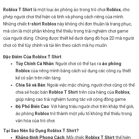
Roblox T Shirt
là một loại áo phông ảo trong trò chơi
Roblox
, cho
phép người chơi thể hiện cá tính và phong cách riêng của mình.
Những chiếc
t-shirt Roblox
này không chỉ đơn thuần là trang phục,
mà còn là một phần không thể thiếu trong trải nghiệm chơi game
của người dùng. Chúng được thiết kế dưới dạng đồ họa 2D mà người
chơi có thể tùy chỉnh và tải lên theo cách mà họ muốn.
Đặc Điểm Của Roblox T Shirt
Tùy Chỉnh Cá Nhân
: Người chơi có thể tạo ra
áo phông
Roblox
của riêng mình bằng cách sử dụng các công cụ thiết
kế có sẵn trên nền tảng.
Chia Sẻ và Bán
: Ngoài việc mặc chúng, người chơi cũng có thể
chia sẻ hoặc bán
Roblox T Shirt
trên cửa hàng của
Roblox
,
giúp nâng cao trải nghiệm tương tác với cộng đồng game.
Độ Phổ Biến Cao
: Với hàng triệu người chơi trên khắp thế giới,
áo phông
Roblox
trở thành một yếu tố không thể thiếu trong
văn hóa của trò chơi.
Tại Sao Nên Sử Dụng Roblox T Shirt?
Khẳng Định Phong Cách
: Mỗi chiếc
Roblox T Shirt
thể hiện