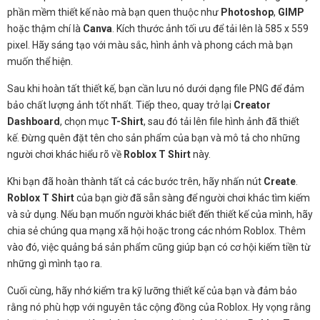
phần mềm thiết kế nào mà bạn quen thuộc như
Photoshop
,
GIMP
hoặc thậm chí là
Canva
. Kích thước ảnh tối ưu để tải lên là 585 x 559
pixel. Hãy sáng tạo với màu sắc, hình ảnh và phong cách mà bạn
muốn thể hiện.
Sau khi hoàn tất thiết kế, bạn cần lưu nó dưới dạng file PNG để đảm
bảo chất lượng ảnh tốt nhất. Tiếp theo, quay trở lại
Creator
Dashboard
, chọn mục
T-Shirt
, sau đó tải lên file hình ảnh đã thiết
kế. Đừng quên đặt tên cho sản phẩm của bạn và mô tả cho những
người chơi khác hiểu rõ về
Roblox T Shirt
này.
Khi bạn đã hoàn thành tất cả các bước trên, hãy nhấn nút
Create
.
Roblox T Shirt
của bạn giờ đã sẵn sàng để người chơi khác tìm kiếm
và sử dụng. Nếu bạn muốn người khác biết đến thiết kế của mình, hãy
chia sẻ chúng qua mạng xã hội hoặc trong các nhóm Roblox. Thêm
vào đó, việc quảng bá sản phẩm cũng giúp bạn có cơ hội kiếm tiền từ
những gì mình tạo ra.
Cuối cùng, hãy nhớ kiểm tra kỹ lưỡng thiết kế của bạn và đảm bảo
rằng nó phù hợp với nguyên tắc cộng đồng của Roblox. Hy vọng rằng