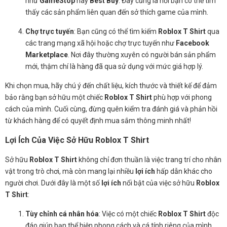
như
GameStop
hay
Best Buy
. Đây cũng là nơi bạn có thể tìm
thấy các sản phẩm liên quan đến sở thích game của mình.
Chợ trực tuyến
: Bạn cũng có thể tìm kiếm
Roblox T Shirt
qua
các trang mạng xã hội hoặc chợ trực tuyến như
Facebook
Marketplace
. Nơi đây thường xuyên có người bán sản phẩm
mới, thậm chí là hàng đã qua sử dụng với mức giá hợp lý.
Khi chọn mua, hãy chú ý đến chất liệu, kích thước và thiết kế để đảm
bảo rằng bạn sở hữu một chiếc
Roblox T Shirt
phù hợp với phong
cách của mình. Cuối cùng, đừng quên kiểm tra đánh giá và phản hồi
từ khách hàng để có quyết định mua sắm thông minh nhất!
Lợi Ích Của Việc Sở Hữu Roblox T Shirt
Sở hữu
Roblox T Shirt
không chỉ đơn thuần là việc trang trí cho nhân
vật trong trò chơi, mà còn mang lại nhiều
lợi ích
hấp dẫn khác cho
người chơi. Dưới đây là một số
lợi ích
nổi bật của việc sở hữu
Roblox
T Shirt
:
Tùy chỉnh cá nhân hóa
: Việc có một chiếc
Roblox T Shirt
độc
đáo giúp bạn thể hiện phong cách và cá tính riêng của mình