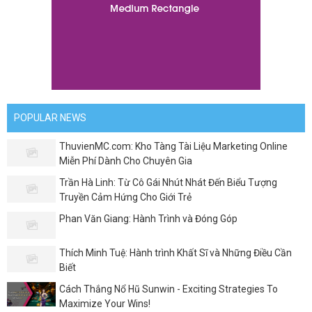
POPULAR NEWS
ThuvienMC.com: Kho Tàng Tài Liệu Marketing Online
Miễn Phí Dành Cho Chuyên Gia
Trần Hà Linh: Từ Cô Gái Nhút Nhát Đến Biểu Tượng
Truyền Cảm Hứng Cho Giới Trẻ
Phan Văn Giang: Hành Trình và Đóng Góp
Thích Minh Tuệ: Hành trình Khất Sĩ và Những Điều Cần
Biết
Cách Thắng Nổ Hũ Sunwin - Exciting Strategies To
Maximize Your Wins!