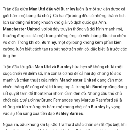
Trận đấu giữa
Man Utd đấu với Burnley
luôn là một sự kiện được cả
giới hâm mộ bóng đá chú ý. Cả hai đội bóng đều có những thành tích
lịch sử đáng nể trong khuôn khổ giải vô địch quốc gia Anh.
Manchester United
, với bề dày truyền thống và đội hình mạnh mẽ,
thường được coi là một trong những ứng cử viên hàng đầu cho chức
vô địch. Trong khi đó,
Burnley
, một đội bóng không kém phần kiên
cường, luôn biết cách tạo ra bất ngờ trên sân cỏ, đặc biệt là trước các
ông lớn.
Trận đấu tới giữa
Man Utd và Burnley
hứa hẹn sẽ không chỉ là một
cuộc chiến về điểm số, mà còn là cơ hội để cả hai đội chứng tỏ sức
mạnh và chiến thuật của mình.
Manchester United
đang cần một
chiến thắng để củng cố vị trí trong top 4, trong khi
Burnley
cũng đang
rất quyết tâm để thoát khỏi nhóm cầm đèn đỏ. Những cầu thủ chủ
chốt của
Quỷ Đỏ
như Bruno Fernandes hay Marcus Rashford sẽ là
những cái tên mà người hâm mộ mong chờ, còn
Burnley
hy vọng
vào sự tỏa sáng của tiền đạo
Ashley Barnes
.
Ngoài ra, bầu không khí tại Old Trafford chắc chắn sẽ rất đặc biệt, khi