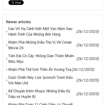
Newer articles
Cao Võ Hạ Cánh Đến Một Vạn Năm Sau:
(26/12/2025)
Hành Trình Của Những Anh Hùng
Khám Phá Những Điều Thú Vị Về Conan
(26/12/2025)
Movie 26
Tiên Đài Có Cây: Không Gian Thiên Nhiên
(26/12/2025)
Mộc Mạc
Khám Phá Thế Giới Thần Ấn Vương Toạ
(26/12/2025)
Cuộc Chiến Nảy Lửa: Ipswich Town Đấu
(26/12/2025)
Với Man Utd
Kể Chuyện Đêm Khuya: Những Điều Kỳ
(26/12/2025)
Diệu và Huyền Bí
Khám Phá Toán 11 Cánh Diều: Lý Thuyết