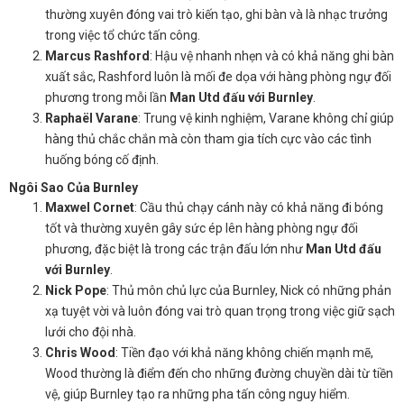
thường xuyên đóng vai trò kiến tạo, ghi bàn và là nhạc trưởng
trong việc tổ chức tấn công.
Marcus Rashford
: Hậu vệ nhanh nhẹn và có khả năng ghi bàn
xuất sắc, Rashford luôn là mối đe dọa với hàng phòng ngự đối
phương trong mỗi lần
Man Utd đấu với Burnley
.
Raphaël Varane
: Trung vệ kinh nghiệm, Varane không chỉ giúp
hàng thủ chắc chắn mà còn tham gia tích cực vào các tình
huống bóng cố định.
Ngôi Sao Của Burnley
Maxwel Cornet
: Cầu thủ chạy cánh này có khả năng đi bóng
tốt và thường xuyên gây sức ép lên hàng phòng ngự đối
phương, đặc biệt là trong các trận đấu lớn như
Man Utd đấu
với Burnley
.
Nick Pope
: Thủ môn chủ lực của Burnley, Nick có những phản
xạ tuyệt vời và luôn đóng vai trò quan trọng trong việc giữ sạch
lưới cho đội nhà.
Chris Wood
: Tiền đạo với khả năng không chiến mạnh mẽ,
Wood thường là điểm đến cho những đường chuyền dài từ tiền
vệ, giúp Burnley tạo ra những pha tấn công nguy hiểm.