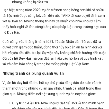
nhưng không bị điều tra.
Đặc biệt, trong năm 2020, vụ án trở nên nóng bỏng hơn khi có nhiều
tài liệu mới được công bố, dẫn đến việc TAND tối cao quyết định xem
xét lại bản án. Những thông tin này đã khiến cho nhiều người cảm
thấy hoài nghi về tính công bằng của pháp luật trong trường hợp của
hồ Duy Hải
.
Cuối cùng, vào tháng 5 năm 2021, Tòa án Nhân dân Tối cao đã ra
quyết định giám đốc thẩm, đồng thời hủy bỏ bản án tử hình đối với
Hải và yêu cầu điều tra lại. Sự việc này không chỉ ảnh hưởng đến cuộc
đời của
hồ Duy Hải
mà còn đặt ra nhiều câu hỏi lớn về quy trình xét
xử và đảm bảo công lý trong hệ thống pháp luật Việt Nam.
Những tranh cãi xung quanh vụ án
Vụ án
hồ duy hải
đã thu hút sự chú ý của đông đảo dư luận và trở
thành một trong những vụ án gây nhiều
tranh cãi
nhất trong thời
gian qua. Những điểm nổi bật xung quanh vụ án này bao gồm:
Quy trình điều tra
: Nhiều người đặt dấu hỏi về tính minh bạch
và chính xác của quy trình điều tra ban đầu. Các lỗi trong thu