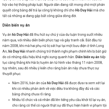
hội vào hệ thống pháp luật. Người dân đang rất mong chờ một phán
quyết công bằng để trả lại công lý không chỉ cho
Hồ Duy Hải
mà cho
tất cả những ai đang gặp bất công giữa dòng đời.
Diễn biến vụ án
Vụ án
hồ Duy Hải
đã thu hút sự chú ý của dư luận trong suốt nhiều
năm qua, với nhiều diễn biến phức tạp và gây tranh cãi. Bắt đầu từ
năm 2008, khi mà hai phụ nữ bị sát hại tại một bưu điện ở tỉnh Long
An,
hồ Duy Hải
nhanh chóng trở thành nghi phạm chính khi bị bắt giữ
do có những dấu hiệu khả nghi xung quanh hắn.
Diễn biến vụ án
tiếp
tục căng thẳng khi Hải bị tuyên án tử hình vào tháng 11 năm 2008,
tuy nhiên, sau đó nhiều ý kiến cho rằng bản án này chưa thực sự
thuyết phục.
Năm 2016, bản án của
hồ Duy Hải
đã được đưa ra xem xét lại
khi có nhiều phản ánh về việc điều tra không đầy đủ và các
bằng chứng chưa rõ ràng.
Nhiều tổ chức và cá nhân đã lên tiếng yêu cầu khởi tố lại vụ án,
cho rằng có thể có người thật sự đã thực hiện hành vi phạm tội