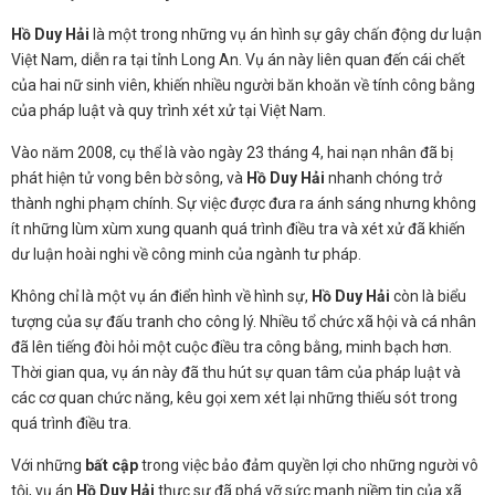
Hồ Duy Hải
là một trong những vụ án hình sự gây chấn động dư luận
Việt Nam, diễn ra tại tỉnh Long An. Vụ án này liên quan đến cái chết
của hai nữ sinh viên, khiến nhiều người băn khoăn về tính công bằng
của pháp luật và quy trình xét xử tại Việt Nam.
Vào năm 2008, cụ thể là vào ngày 23 tháng 4, hai nạn nhân đã bị
phát hiện tử vong bên bờ sông, và
Hồ Duy Hải
nhanh chóng trở
thành nghi phạm chính. Sự việc được đưa ra ánh sáng nhưng không
ít những lùm xùm xung quanh quá trình điều tra và xét xử đã khiến
dư luận hoài nghi về công minh của ngành tư pháp.
Không chỉ là một vụ án điển hình về hình sự,
Hồ Duy Hải
còn là biểu
tượng của sự đấu tranh cho công lý. Nhiều tổ chức xã hội và cá nhân
đã lên tiếng đòi hỏi một cuộc điều tra công bằng, minh bạch hơn.
Thời gian qua, vụ án này đã thu hút sự quan tâm của pháp luật và
các cơ quan chức năng, kêu gọi xem xét lại những thiếu sót trong
quá trình điều tra.
Với những
bất cập
trong việc bảo đảm quyền lợi cho những người vô
tội, vụ án
Hồ Duy Hải
thực sự đã phá vỡ sức mạnh niềm tin của xã