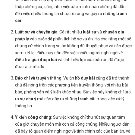
thập chứng cứ, cũng như việc xác minh nhân chứng đã dẫn
đến việc nhiều thông tin chưa rõ ràng và gây ra những
tranh
cãi
.
Luật sư và chuyên gia
: Có rất nhiều
luật sư
và
chuyên gia
pháp lý
vào cuộc để phân tích hồ sơ vụ án. Họ cho rằng một số
chứng cứ chính trong vụ án không đủ thuyết phục và cần được
xem xét lại. Điều này dẫn đến việc nhiều người nghi ngờ về
điều tra giai đoạn hai
và tính hiệu lực của bản án đã được
đưa ra trước đó.
Báo chí và truyền thông
: Vụ án
hồ duy hải
cũng đã trở thành
chủ đề nóng trên các phương tiện truyền thông, với nhiều bài
báo, phỏng vấn và ý kiến ​​khác nhau. Sự việc này không chỉ tạo
ra
sự chú ý
mà còn gây ra những
tranh cãi
trong việc xử lý
thông tin.
Ý kiến công chúng
: Sự việc không chỉ thu hút sự quan tâm
của giới chuyên môn mà còn cả công chúng. Nhiều người dân
đã bày tỏ quan điểm nghi ngờ về tính chính xác của bản án, và