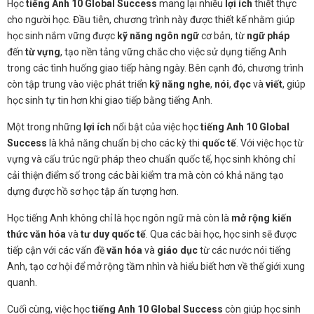
Học
tiếng Anh 10 Global Success
mang lại nhiều
lợi ích
thiết thực
cho người học. Đầu tiên, chương trình này được thiết kế nhằm giúp
học sinh nắm vững được
kỹ năng ngôn ngữ
cơ bản, từ
ngữ pháp
đến
từ vựng
, tạo nền tảng vững chắc cho việc sử dụng tiếng Anh
trong các tình huống giao tiếp hàng ngày. Bên cạnh đó, chương trình
còn tập trung vào việc phát triển
kỹ năng nghe
,
nói
,
đọc
và
viết
, giúp
học sinh tự tin hơn khi giao tiếp bằng tiếng Anh.
Một trong những
lợi ích
nổi bật của việc học
tiếng Anh 10 Global
Success
là khả năng chuẩn bị cho các kỳ thi
quốc tế
. Với việc học từ
vựng và cấu trúc ngữ pháp theo chuẩn quốc tế, học sinh không chỉ
cải thiện điểm số trong các bài kiểm tra mà còn có khả năng tạo
dựng được hồ sơ học tập ấn tượng hơn.
Học tiếng Anh không chỉ là học ngôn ngữ mà còn là
mở rộng kiến
thức văn hóa
và
tư duy quốc tế
. Qua các bài học, học sinh sẽ được
tiếp cận với các vấn đề
văn hóa
và
giáo dục
từ các nước nói tiếng
Anh, tạo cơ hội để mở rộng tầm nhìn và hiểu biết hơn về thế giới xung
quanh.
Cuối cùng, việc học
tiếng Anh 10 Global Success
còn giúp học sinh