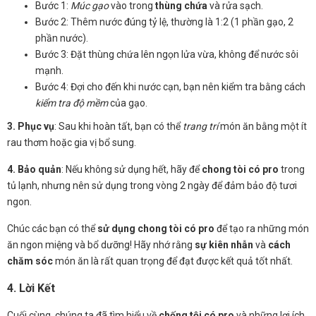
Bước 1:
Múc gạo
vào trong
thùng chứa
và rửa sạch.
Bước 2: Thêm nước đúng tỷ lệ, thường là 1:2 (1 phần gạo, 2
phần nước).
Bước 3: Đặt thùng chứa lên ngọn lửa vừa, không để nước sôi
mạnh.
Bước 4: Đợi cho đến khi nước cạn, bạn nên kiểm tra bằng cách
kiểm tra độ mềm
của gạo.
3. Phục vụ
: Sau khi hoàn tất, bạn có thể
trang trí
món ăn bằng một ít
rau thơm hoặc gia vị bổ sung.
4. Bảo quản
: Nếu không sử dụng hết, hãy để
chong tòi có pro
trong
tủ lạnh, nhưng nên sử dụng trong vòng 2 ngày để đảm bảo độ tươi
ngon.
Chúc các bạn có thể
sử dụng chong tòi có pro
để tạo ra những món
ăn ngon miệng và bổ dưỡng! Hãy nhớ rằng
sự kiên nhẫn
và
cách
chăm sóc
món ăn là rất quan trọng để đạt được kết quả tốt nhất.
4. Lời Kết
Cuối cùng, chúng ta đã tìm hiểu về
chống tội có pro
và những lợi ích