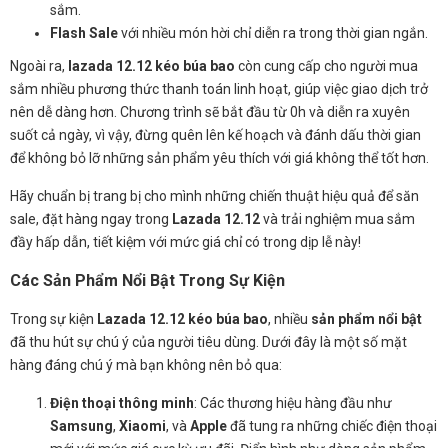
sắm.
Flash Sale
với nhiều món hời chỉ diễn ra trong thời gian ngắn.
Ngoài ra,
lazada 12.12 kéo búa bao
còn cung cấp cho người mua
sắm nhiều phương thức thanh toán linh hoạt, giúp việc giao dịch trở
nên dễ dàng hơn. Chương trình sẽ bắt đầu từ 0h và diễn ra xuyên
suốt cả ngày, vì vậy, đừng quên lên kế hoạch và đánh dấu thời gian
để không bỏ lỡ những sản phẩm yêu thích với giá không thể tốt hơn.
Hãy chuẩn bị trang bị cho mình những chiến thuật hiệu quả để săn
sale, đặt hàng ngay trong
Lazada 12.12
và trải nghiệm mua sắm
đầy hấp dẫn, tiết kiệm với mức giá chỉ có trong dịp lễ này!
Các Sản Phẩm Nổi Bật Trong Sự Kiện
Trong sự kiện
Lazada 12.12 kéo búa bao
, nhiều
sản phẩm nổi bật
đã thu hút sự chú ý của người tiêu dùng. Dưới đây là một số mặt
hàng đáng chú ý mà bạn không nên bỏ qua:
Điện thoại thông minh
: Các thương hiệu hàng đầu như
Samsung
,
Xiaomi
, và
Apple
đã tung ra những chiếc điện thoại