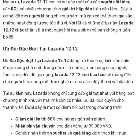
Ngoài ra,
Lazada 12.12
còn có sự góp mặt của các
người nổi tiếng
,
các
KOL
và nhiều chương trình
giải trí hấp dẫn
trên nền tảng. Đây là
cơ hội để mọi người không chỉ mua sắm mà còn có thể tham gia vào
những hoạt động tương tác thú vị. Với tất cả những điều này,
Lazada
12.12
chắc chắn sẽ là một ngày hội mua sắm mà bạn không muốn
bỏ lỡ!
Ưu Đãi Đặc Biệt Tại Lazada 12.12
Ưu Đãi Đặc Biệt Tại Lazada 12.12
đang trở thành sự kiện săn sale
được mong chờ nhất trong năm. Từ những món hàng công nghệ,
thời trang đến đồ gia dụng,
lazada 12.12 kéo búa bao
sẽ mang đến
cho người tiêu dùng một trải nghiệm mua sắm đầy thú vị và hấp dẫn.
Tại sự kiện này, Lazada không chỉ cung cấp
giá tốt nhất
với hàng loạt
chương trình khuyến mãi mà còn có nhiều ưu đãi độc quyền cho
thành viên. Dưới đây là một số điểm nổi bật trong chương trình:
Giảm giá lên tới 50%
cho hàng ngàn sản phẩm.
Miễn phí vận chuyển
cho đơn hàng từ 99.000 VNĐ.
Cơ hội nhận thêm
voucher
và
quà tặng
kèm theo khi mua