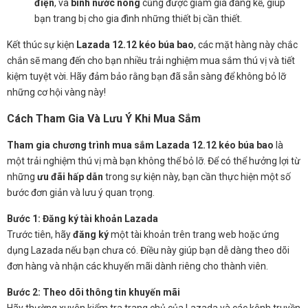
điện
, và
bình nước nóng
cũng được giảm giá đáng kể, giúp
bạn trang bị cho gia đình những thiết bị cần thiết.
Kết thúc sự kiện
Lazada 12.12 kéo búa bao
, các mặt hàng này chắc
chắn sẽ mang đến cho bạn nhiều trải nghiệm mua sắm thú vị và tiết
kiệm tuyệt vời. Hãy đảm bảo rằng bạn đã sẵn sàng để không bỏ lỡ
những cơ hội vàng này!
Cách Tham Gia Và Lưu Ý Khi Mua Sắm
Tham gia chương trình mua sắm Lazada 12.12 kéo búa bao
là
một trải nghiệm thú vị mà bạn không thể bỏ lỡ. Để có thể hưởng lợi từ
những
ưu đãi hấp dẫn
trong sự kiện này, bạn cần thực hiện một số
bước đơn giản và lưu ý quan trọng.
Bước 1: Đăng ký tài khoản Lazada
Trước tiên, hãy
đăng ký
một tài khoản trên trang web hoặc ứng
dụng Lazada nếu bạn chưa có. Điều này giúp bạn dễ dàng theo dõi
đơn hàng và nhận các khuyến mãi dành riêng cho thành viên.
Bước 2: Theo dõi thông tin khuyến mãi
Hãy thường xuyên kiểm tra trang chủ của Lazada và các kênh truyền