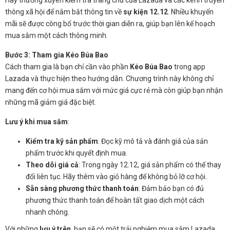
thông xã hội để nắm bắt thông tin về
sự kiện 12.12
. Nhiều khuyến
mãi sẽ được công bố trước thời gian diễn ra, giúp bạn lên kế hoạch
mua sắm một cách thông minh.
Bước 3: Tham gia Kéo Búa Bao
Cách tham gia là bạn chỉ cần vào phần
Kéo Búa Bao
trong app
Lazada và thực hiện theo hướng dẫn. Chương trình này không chỉ
mang đến cơ hội mua sắm với mức giá cực rẻ mà còn giúp bạn nhận
những mã giảm giá đặc biệt.
Lưu ý khi mua sắm
:
Kiểm tra kỹ sản phẩm
: Đọc kỹ mô tả và đánh giá của sản
phẩm trước khi quyết định mua.
Theo dõi giá cả
: Trong ngày 12.12, giá sản phẩm có thể thay
đổi liên tục. Hãy thêm vào giỏ hàng để không bỏ lỡ cơ hội.
Sẵn sàng phương thức thanh toán
: Đảm bảo bạn có đủ
phương thức thanh toán để hoàn tất giao dịch một cách
nhanh chóng.
Với những
lưu ý trên
, bạn sẽ có một trải nghiệm mua sắm Lazada