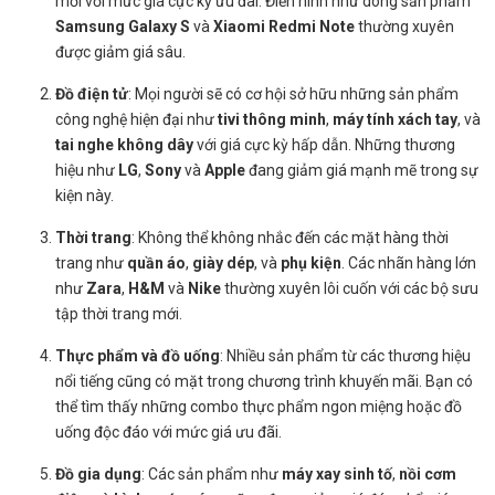
mới với mức giá cực kỳ ưu đãi. Điển hình như dòng sản phẩm
Samsung Galaxy S
và
Xiaomi Redmi Note
thường xuyên
được giảm giá sâu.
Đồ điện tử
: Mọi người sẽ có cơ hội sở hữu những sản phẩm
công nghệ hiện đại như
tivi thông minh
,
máy tính xách tay
, và
tai nghe không dây
với giá cực kỳ hấp dẫn. Những thương
hiệu như
LG
,
Sony
và
Apple
đang giảm giá mạnh mẽ trong sự
kiện này.
Thời trang
: Không thể không nhắc đến các mặt hàng thời
trang như
quần áo
,
giày dép
, và
phụ kiện
. Các nhãn hàng lớn
như
Zara
,
H&M
và
Nike
thường xuyên lôi cuốn với các bộ sưu
tập thời trang mới.
Thực phẩm và đồ uống
: Nhiều sản phẩm từ các thương hiệu
nổi tiếng cũng có mặt trong chương trình khuyến mãi. Bạn có
thể tìm thấy những combo thực phẩm ngon miệng hoặc đồ
uống độc đáo với mức giá ưu đãi.
Đồ gia dụng
: Các sản phẩm như
máy xay sinh tố
,
nồi cơm