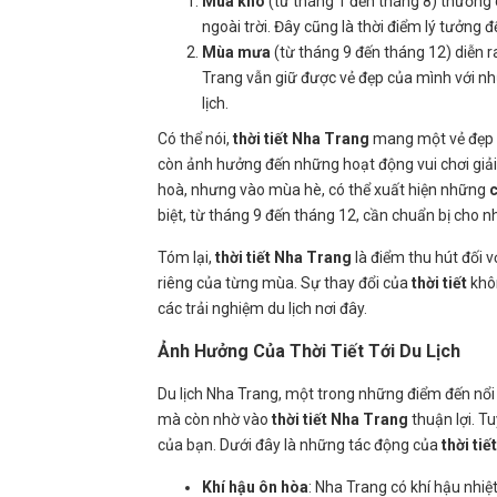
Mùa khô
(từ tháng 1 đến tháng 8) thường
ngoài trời. Đây cũng là thời điểm lý tưởng 
Mùa mưa
(từ tháng 9 đến tháng 12) diễn r
Trang vẫn giữ được vẻ đẹp của mình với n
lịch.
Có thể nói,
thời tiết Nha Trang
mang một vẻ đẹp r
còn ảnh hưởng đến những hoạt động vui chơi giải 
hoà, nhưng vào mùa hè, có thể xuất hiện những
biệt, từ tháng 9 đến tháng 12, cần chuẩn bị cho 
Tóm lại,
thời tiết Nha Trang
là điểm thu hút đối 
riêng của từng mùa. Sự thay đổi của
thời tiết
khôn
các trải nghiệm du lịch nơi đây.
Ảnh Hưởng Của Thời Tiết Tới Du Lịch
Du lịch Nha Trang, một trong những điểm đến nổi t
mà còn nhờ vào
thời tiết Nha Trang
thuận lợi. T
của bạn. Dưới đây là những tác động của
thời ti
Khí hậu ôn hòa
: Nha Trang có khí hậu nhi