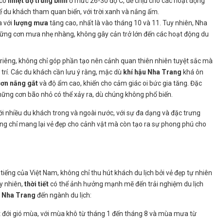
 có
nhiệt độ trung bình
ở mức 26-30 độ C, dễ chịu cho các hoạt động
để du khách tham quan biển, với trời xanh và nắng ấm.
a với
lượng mưa
tăng cao, nhất là vào tháng 10 và 11. Tuy nhiên, Nha
hững cơn mưa nhẹ nhàng, không gây cản trở lớn đến các hoạt động du
iêng, không chỉ góp phần tạo nên cảnh quan thiên nhiên tuyệt sắc mà
trí. Các du khách cần lưu ý rằng, mặc dù
khí hậu Nha Trang
khá ôn
cơn nắng gắt
và độ ẩm cao, khiến cho cảm giác oi bức gia tăng. Đặc
những cơn bão nhỏ có thể xảy ra, dù chúng không phổ biến.
với nhiều du khách trong và ngoài nước, với sự đa dạng và đặc trưng
g chỉ mang lại vẻ đẹp cho cảnh vật mà còn tạo ra sự phong phú cho
iếng của Việt Nam, không chỉ thu hút khách du lịch bởi vẻ đẹp tự nhiên
uy nhiên,
thời tiết
có thể ảnh hưởng mạnh mẽ đến trải nghiệm du lịch
ết Nha Trang
đến ngành du lịch:
ệt đới gió mùa, với mùa khô từ tháng 1 đến tháng 8 và mùa mưa từ