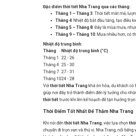
Đặc điểm thời tiết Nha Trang qua các tháng:
Tháng 1 – Tháng 3
: Thời tiết mát mẻ, lượ
Tháng 4
: Nhiệt độ bắt đầu tăng, tạo điều k
Tháng 5 – Tháng 8
: Đây là mùa mưa, nhưn
Tháng 9 – Tháng 10
: Mưa nhiều hơn, có th
Nhiệt độ trung bình:
Tháng
Nhiệt độ trung bình (°C)
Tháng 1
22 - 26
Tháng 4
25 - 30
Tháng 7
27 - 31
Tháng 10
24 - 28
Với
thời tiết Nha Trang
khá ôn hòa, du khách có 
giúp nơi đây trở thành điểm đến lý tưởng cho nhữ
thời tiết
trước khi lên kế hoạch để tận hưởng trọn 
Thời Điểm Tốt Nhất Để Thăm Nha Trang
Khi nói đến
thời tiết Nha Trang
, việc lựa chọn
thờ
chuyến đi trọn vẹn và thú vị. Nha Trang, nổi tiếng 