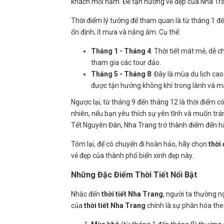
khách mỗi năm. Để tận hưởng vẻ đẹp của Nha Tran
Thời điểm lý tưởng để tham quan là từ tháng 1 đế
ổn định, ít mưa và nắng ấm. Cụ thể:
Tháng 1 - Tháng 4
: Thời tiết mát mẻ, dễ c
tham gia các tour đảo.
Tháng 5 - Tháng 8
: Đây là mùa du lịch cao
được tận hưởng không khí trong lành và má
Ngược lại, từ tháng 9 đến tháng 12 là thời điểm c
nhiên, nếu bạn yêu thích sự yên tĩnh và muốn trán
Tết Nguyên Đán, Nha Trang trở thành điểm đến hấp
Tóm lại, để có chuyến đi hoàn hảo, hãy chọn
thời
vẻ đẹp của thành phố biển xinh đẹp này.
Những Đặc Điểm Thời Tiết Nổi Bật
Nhắc đến
thời tiết Nha Trang
, người ta thường n
của
thời tiết Nha Trang
chính là sự phân hóa th