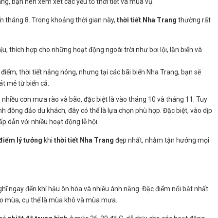
g, bạn nên xem xét các yếu tố thời tiết và mùa vụ.
n tháng 8. Trong khoảng thời gian này,
thời tiết Nha Trang
thường rất
hịu, thích hợp cho những hoạt động ngoài trời như bơi lội, lặn biển và
 điểm, thời tiết nắng nóng, nhưng tại các bãi biển Nha Trang, bạn sẽ
t mẻ từ biển cả.
ó nhiều cơn mưa rào và bão, đặc biệt là vào tháng 10 và tháng 11. Tuy
h đông đảo du khách, đây có thể là lựa chọn phù hợp. Đặc biệt, vào dịp
 dẫn với nhiều hoạt động lễ hội.
 điểm lý tưởng
khi
thời tiết Nha Trang
đẹp nhất, nhằm tận hưởng mọi
ghĩ ngay đến khí hậu ôn hòa và nhiều ánh nắng. Đặc điểm nổi bật nhất
eo mùa, cụ thể là mùa khô và mùa mưa.