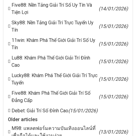
Five88: Nền Tảng Giải Trí Số Uy Tín Và
(14/01/2026)
Tiện Lợi
Sky88: Nền Tảng Giải Trí Trực Tuyến Uy
(15/01/2026)
Tín
11win: Khám Phá Thế Giới Giải Trí Số Uy
(15/01/2026)
Tín
Lu88: Khám Phá Thế Giới Giải Trí Đỉnh
(15/01/2026)
Cao
Lucky88: Khám Phá Thế Giới Giải Trí Trực
(15/01/2026)
Tuyến
Five88: Khám Phá Thế Giới Giải Trí Số
(15/01/2026)
Đẳng Cấp
Debet: Giải Trí Số Đỉnh Cao
(15/01/2026)
Older articles
M98: แพลตฟอร์มความบันเทิงออนไลน์ที่
(13/01/2026)
เชื่อถือได้และใช้งานง่าย