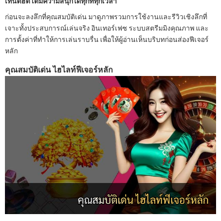
เทนต์ฮิต เติมความสนุกได้ทุกที่ทุกเวลา
ก่อนจะลงลึกที่คุณสมบัติเด่น มาดูภาพรวมการใช้งานและรีวิวเชิงลึกที่
เจาะทั้งประสบการณ์เล่นจริง อินเทอร์เฟซ ระบบสตรีมมิงคุณภาพ และ
การตั้งค่าที่ทำให้การเล่นราบรื่น เพื่อให้ผู้อ่านเห็นบริบทก่อนส่องฟีเจอร์
หลัก
คุณสมบัติเด่น ไฮไลท์ฟีเจอร์หลัก