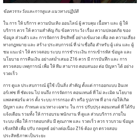
ข้อควรระวังและการดูแล แนวทางปฏิบัติ
ใน การ ให้ บริการ ความบันเทิง ออนไลน์ ผู้ ควบคุม เนื้อหา และ ผู้ ให้
บริการ ควร ให้ ความสำคัญ กับ ข้อควรระวัง เรื่อง ความปลอดภัย ของ
ข้อมูล ส่วนตัว และ การจัดการ ลิขสิทธิ์ อย่างเข้มงวด เพื่อ ลด ความเสี่ยง
ทางกฎหมาย และ สร้าง ประสบการณ์ ที่ น่าเชื่อถือ สำหรับ ผู้ เล่น และ ผู้
ชม แนะนำ ให้ ตรวจสอบ ระบบ การชำระเงิน การเข้ารหัส ข้อมูล และ
นโยบาย การคืนเงิน อย่างสม่ำเสมอ Z16 ควร มี การบันทึก และ การ
ตรวจสอบ เหตุการณ์ เพื่อ ให้ ทีม สามารถ ตอบสนอง ต่อ ปัญหา ได้ อย่าง
รวดเร็ว
การ ดูแล ประสบการณ์ ผู้ใช้ เป็นสิ่ง สำคัญ ตั้งแต่ การออกแบบ อินเท
อร์เฟซ ที่ ชัดเจน ไป จนถึง การจัดการ คอนเทนต์ ที่ ไม่ ละเมิด นโยบาย
แพลตฟอร์ม ควร ตั้ง ระบบ การกรอง คำ หรือ รูปภาพ ที่ อาจ ก่อให้เกิด
ปัญหา และ กำหนด แนวทาง เฉพาะ ใน การ ปรับปรุง คอนเทนต์ ที่ ได้รับ
แจ้งเตือน รวมทั้ง ให้ การอบรม พนักงาน ที่ ดูแล ส่วนบริการ ภายใน
ระบบ เพื่อ ให้ การตอบกลับ มี คุณภาพ และ รวดเร็ว ควร รวบรวม ข้อมูล
เชิงสถิติ เพื่อ ปรับ กลยุทธ์ อย่างต่อเนื่อง Z16 ต้อง ถูก ตรวจสอบ
ประสิทธิภาพ เป็นระยะ