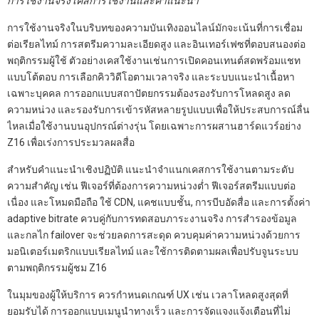
การใช้งานจริง เคสการใช้งานและคำแนะนำ
การใช้งานจริงในบริบทของความบันเทิงออนไลน์มักจะเน้นที่การเชื่อม
ต่อเรียลไทม์ การสตรีมความละเอียดสูง และอินเทอร์เฟซที่ตอบสนองต่อ
พฤติกรรมผู้ใช้ ตัวอย่างเคสใช้งานเช่นการเปิดคอนเทนต์สดพร้อมแชท
แบบโต้ตอบ การเลือกคิววิดีโอตามเวลาจริง และระบบแนะนำเนื้อหา
เฉพาะบุคคล การออกแบบสถาปัตยกรรมต้องรองรับการโหลดสูง ลด
ความหน่วง และรองรับการเข้ารหัสหลายรูปแบบเพื่อให้ประสบการณ์ลื่น
ไหลเมื่อใช้งานบนอุปกรณ์ต่างรุ่น โดยเฉพาะการผสานฮาร์ดแวร์อย่าง
Z16 เพื่อเร่งการประมวลผลสื่อ
สำหรับคำแนะนำเชิงปฏิบัติ แนะนำจำแนกเคสการใช้งานตามระดับ
ความสำคัญ เช่น ฟีเจอร์ที่ต้องการความหน่วงต่ำ ฟีเจอร์สตรีมแบบต่อ
เนื่อง และโหมดมือถือ ใช้ CDN, แคชแบบชั้น, การบีบอัดสื่อ และการตั้งค่า
adaptive bitrate ควบคู่กับการทดสอบภาระงานจริง การสำรองข้อมูล
และกลไก failover จะช่วยลดการสะดุด ควบคุมค่าความหน่วงด้วยการ
มอนิเตอร์เมตริกแบบเรียลไทม์ และใช้การติดตามผลเพื่อปรับจูนระบบ
ตามพฤติกรรมผู้ชม Z16
ในมุมของผู้ให้บริการ ควรกำหนดเกณฑ์ UX เช่น เวลาโหลดสูงสุดที่
ยอมรับได้ การออกแบบเมนูนำทางเร็ว และการจัดแจงแจ้งเตือนที่ไม่