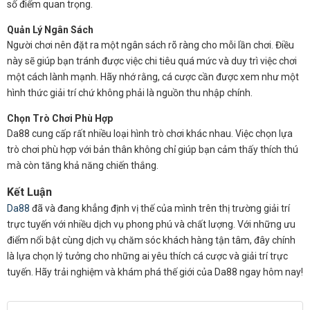
số điểm quan trọng.
Quản Lý Ngân Sách
Người chơi nên đặt ra một ngân sách rõ ràng cho mỗi lần chơi. Điều
này sẽ giúp bạn tránh được việc chi tiêu quá mức và duy trì việc chơi
một cách lành mạnh. Hãy nhớ rằng, cá cược cần được xem như một
hình thức giải trí chứ không phải là nguồn thu nhập chính.
Chọn Trò Chơi Phù Hợp
Da88 cung cấp rất nhiều loại hình trò chơi khác nhau. Việc chọn lựa
trò chơi phù hợp với bản thân không chỉ giúp bạn cảm thấy thích thú
mà còn tăng khả năng chiến thắng.
Kết Luận
Da88
đã và đang khẳng định vị thế của mình trên thị trường giải trí
trực tuyến với nhiều dịch vụ phong phú và chất lượng. Với những ưu
điểm nổi bật cùng dịch vụ chăm sóc khách hàng tận tâm, đây chính
là lựa chọn lý tưởng cho những ai yêu thích cá cược và giải trí trực
tuyến. Hãy trải nghiệm và khám phá thế giới của Da88 ngay hôm nay!