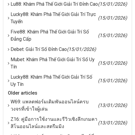
Lu88: Khám Phá Thế Giới Giải Trí Đỉnh Cao
(15/01/2026)
Lucky88: Khám Phá Thế Giới Giải Trí Trực
(15/01/2026)
Tuyến
Five88: Khám Phá Thế Giới Giải Trí Số
(15/01/2026)
Đẳng Cấp
Debet: Giải Trí Số Đỉnh Cao
(15/01/2026)
Mubet: Khám Phá Thế Giới Giải Trí Số Uy
(15/01/2026)
Tín
Lucky88: Khám Phá Thế Giới Giải Trí Số
(15/01/2026)
Uy Tín
Older articles
W69: แพลตฟอร์มเดิมพันออนไลน์ครบ
(13/01/2026)
วงจรที่เข้าใจผู้เล่น
Z16: คู่มือการใช้งานและรีวิวเชิงลึกเกมคา
(13/01/2026)
สิโนออนไลน์และสตรีมมิง