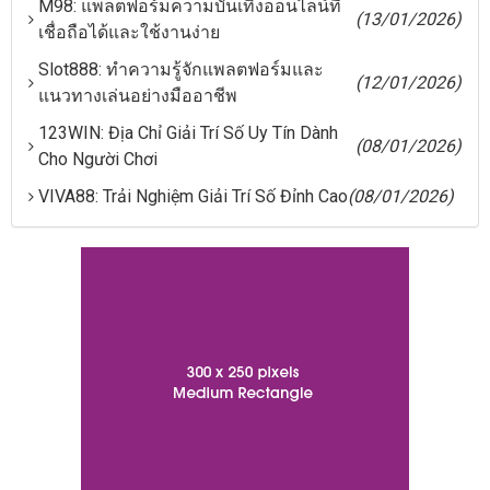
M98: แพลตฟอร์มความบันเทิงออนไลน์ที่
(13/01/2026)
เชื่อถือได้และใช้งานง่าย
Slot888: ทำความรู้จักแพลตฟอร์มและ
(12/01/2026)
แนวทางเล่นอย่างมืออาชีพ
123WIN: Địa Chỉ Giải Trí Số Uy Tín Dành
(08/01/2026)
Cho Người Chơi
VIVA88: Trải Nghiệm Giải Trí Số Đỉnh Cao
(08/01/2026)