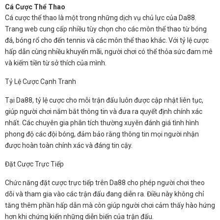
Cá Cược Thể Thao
Cá cược thể thao là một trong những dịch vụ chủ lực của Da88.
Trang web cung cấp nhiều tùy chọn cho các môn thể thao từ bóng
đá, bóng rổ cho đến tennis và các môn thể thao khác. Với tỷ lệ cược
hấp dẫn cùng nhiều khuyến mãi, người chơi có thể thỏa sức đam mê
và kiếm tiền từ sở thích của mình.
Tỷ Lệ Cược Cạnh Tranh
Tại Da88, tỷ lệ cược cho mỗi trận đấu luôn được cập nhật liên tục,
giúp người chơi nắm bắt thông tin và đưa ra quyết định chính xác
nhất. Các chuyên gia phân tích thường xuyên đánh giá tình hình
phong độ các đội bóng, đảm bảo rằng thông tin mọi người nhận
được hoàn toàn chính xác và đáng tin cậy.
Đặt Cược Trực Tiếp
Chức năng đặt cược trực tiếp trên Da88 cho phép người chơi theo
dõi và tham gia vào các trận đấu đang diễn ra. Điều này không chỉ
tăng thêm phần hấp dẫn mà còn giúp người chơi cảm thấy hào hứng
hơn khi chứng kiến những diễn biến của trận đấu.