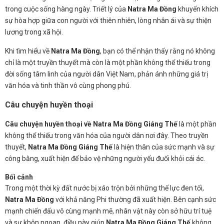
trong cuộc sống hàng ngày. Triết lý của
Natra Ma Đồng
khuyến khích
sự hòa hợp giữa con người với thiên nhiên, lòng nhân ái và sự thiện
lương trong xã hội.
Khi tìm hiểu về
Natra Ma Đồng
, bạn có thể nhận thấy rằng nó không
chỉ là một truyền thuyết mà còn là một phần không thể thiếu trong
đời sống tâm linh của người dân Việt Nam, phản ánh những giá trị
văn hóa và tinh thần vô cùng phong phú.
Câu chuyện huyền thoại
Câu chuyện huyền thoại về Natra Ma Đồng Giáng Thế
là một phần
không thể thiếu trong văn hóa của người dân nơi đây. Theo truyền
thuyết,
Natra Ma Đồng Giáng Thế
là hiện thân của sức mạnh và sự
công bằng, xuất hiện để bảo vệ những người yếu đuối khỏi cái ác.
Bối cảnh
Trong một thời kỳ đất nước bị xáo trộn bởi những thế lực đen tối,
Natra Ma Đồng
với khả năng Phi thường đã xuất hiện. Bên cạnh sức
mạnh chiến đấu vô cùng mạnh mẽ, nhân vật này còn sở hữu trí tuệ
và sự khôn ngoan, điều này giúp
Natra Ma Đồng Giáng Thế
không