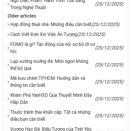
Ngô Diệc Phàm: Hành Trình Tỏa Sáng
(25/12/2025)
Trong Nghệ Thuật
Older articles
Hợp đồng thuê nhà: Những điều cần biết
(25/12/2025)
Cách Viết Đơn Xin Việc Ấn Tượng
(25/12/2025)
FOMO là gì? Tác động của nỗi sợ bỏ lỡ cơ
(25/12/2025)
hội
Lạp xưởng nướng đá: Món ngon không
(25/12/2025)
thể bỏ qua
Mã bưu chính TPHCM: Hướng dẫn và
(25/12/2025)
thông tin cần biết
Khám Phá YanH3D Qua Thuyết Minh Đầy
(25/12/2025)
Hấp Dẫn
Thuốc tránh thai khẩn cấp: Tất cả những
(25/12/2025)
điều bạn cần biết
Vương Hạc Đệ: Biểu Tượng của Tình Yêu