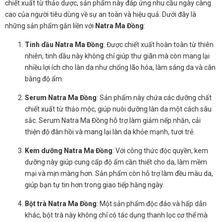
chiết xuất từ thảo dược, sản phẩm này đáp ứng nhu cầu ngày càng
cao của người tiêu dùng về sự an toàn và hiệu quả. Dưới đây là
những sản phẩm gắn liền với
Natra Ma Đồng
:
Tinh dầu Natra Ma Đồng
: Được chiết xuất hoàn toàn từ thiên
nhiên, tinh dầu này không chỉ giúp thư giãn mà còn mang lại
nhiều lợi ích cho làn da như chống lão hóa, làm sáng da và cân
bằng độ ẩm.
Serum Natra Ma Đồng
: Sản phẩm này chứa các dưỡng chất
chiết xuất từ thảo mộc, giúp nuôi dưỡng làn da một cách sâu
sắc. Serum Natra Ma Đồng hỗ trợ làm giảm nếp nhăn, cải
thiện độ đàn hồi và mang lại làn da khỏe mạnh, tươi trẻ.
Kem dưỡng Natra Ma Đồng
: Với công thức độc quyền, kem
dưỡng này giúp cung cấp độ ẩm cần thiết cho da, làm mềm
mại và mịn màng hơn. Sản phẩm còn hỗ trợ làm đều màu da,
giúp bạn tự tin hơn trong giao tiếp hằng ngày.
Bột trà Natra Ma Đồng
: Một sản phẩm độc đáo và hấp dẫn
khác, bột trà này không chỉ có tác dụng thanh lọc cơ thể mà