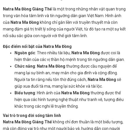
Natra Ma Đồng Giáng Thế
là một trong những nhân vật quan trọng
trong văn hóa tâm linh và tín ngưỡng dân gian Việt Nam. Hình ảnh
của
Natra Ma Đồng
không chỉ gắn liền với truyền thuyết mà còn
mang đậm giá trị triết lý sống của người Việt, từ đó tạo ra một sự kết
nối sâu sắc giữa con người với thế giới tâm linh.
Đặc điểm nổi bật của Natra Ma Đồng
Nguồn gốc
: Theo nhiều tài liệu,
Natra Ma Đồng
được coi là
hiện thân của các vị thần hộ mệnh trong tín ngưỡng dân gian.
Chức năng
:
Natra Ma Đồng
thường được cầu nguyện để
mang lại sự bình an, may mắn cho gia đình và cộng đồng.
Người ta tin rằng nếu tôn thờ đúng cách,
Natra Ma Đồng
sẽ
giúp xua đuổi tà ma, mang lại sức khỏe và tài lộc.
Biểu tượng
: Hình ảnh của
Natra Ma Đồng
thường được thể
hiện qua các hình tượng nghệ thuật như tranh vẽ, tượng điêu
khắc trong các nghi lễ truyền thống.
Vai trò trong đời sống tâm linh
Natra Ma Đồng Giáng Thế
không chỉ đơn thuần là một biểu tượng,
mà còn đóng vai trò như một người bảo vệ, hướng dẫn con người