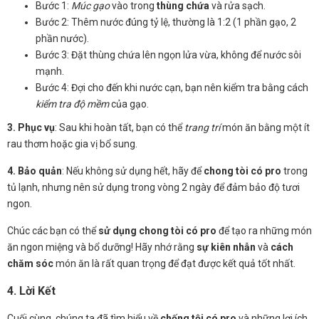
Bước 1:
Múc gạo
vào trong
thùng chứa
và rửa sạch.
Bước 2: Thêm nước đúng tỷ lệ, thường là 1:2 (1 phần gạo, 2
phần nước).
Bước 3: Đặt thùng chứa lên ngọn lửa vừa, không để nước sôi
mạnh.
Bước 4: Đợi cho đến khi nước cạn, bạn nên kiểm tra bằng cách
kiểm tra độ mềm
của gạo.
3. Phục vụ
: Sau khi hoàn tất, bạn có thể
trang trí
món ăn bằng một ít
rau thơm hoặc gia vị bổ sung.
4. Bảo quản
: Nếu không sử dụng hết, hãy để
chong tòi có pro
trong
tủ lạnh, nhưng nên sử dụng trong vòng 2 ngày để đảm bảo độ tươi
ngon.
Chúc các bạn có thể
sử dụng chong tòi có pro
để tạo ra những món
ăn ngon miệng và bổ dưỡng! Hãy nhớ rằng
sự kiên nhẫn
và
cách
chăm sóc
món ăn là rất quan trọng để đạt được kết quả tốt nhất.
4. Lời Kết
Cuối cùng, chúng ta đã tìm hiểu về
chống tội có pro
và những lợi ích