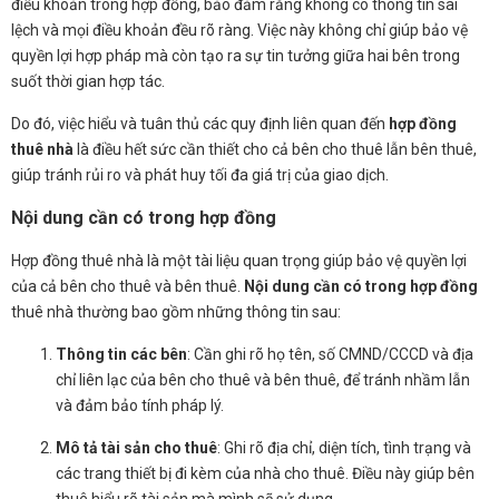
điều khoản trong hợp đồng, bảo đảm rằng không có thông tin sai
lệch và mọi điều khoản đều rõ ràng. Việc này không chỉ giúp bảo vệ
quyền lợi hợp pháp mà còn tạo ra sự tin tưởng giữa hai bên trong
suốt thời gian hợp tác.
Do đó, việc hiểu và tuân thủ các quy định liên quan đến
hợp đồng
thuê nhà
là điều hết sức cần thiết cho cả bên cho thuê lẫn bên thuê,
giúp tránh rủi ro và phát huy tối đa giá trị của giao dịch.
Nội dung cần có trong hợp đồng
Hợp đồng thuê nhà là một tài liệu quan trọng giúp bảo vệ quyền lợi
của cả bên cho thuê và bên thuê.
Nội dung cần có trong hợp đồng
thuê nhà thường bao gồm những thông tin sau:
Thông tin các bên
: Cần ghi rõ họ tên, số CMND/CCCD và địa
chỉ liên lạc của bên cho thuê và bên thuê, để tránh nhầm lẫn
và đảm bảo tính pháp lý.
Mô tả tài sản cho thuê
: Ghi rõ địa chỉ, diện tích, tình trạng và
các trang thiết bị đi kèm của nhà cho thuê. Điều này giúp bên
thuê hiểu rõ tài sản mà mình sẽ sử dụng.