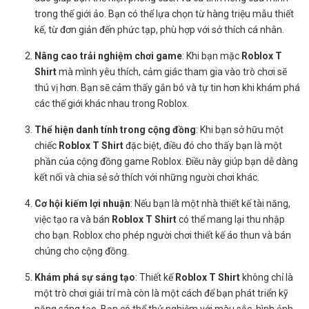
trong thế giới ảo. Bạn có thể lựa chọn từ hàng triệu mẫu thiết
kế, từ đơn giản đến phức tạp, phù hợp với sở thích cá nhân.
Nâng cao trải nghiệm chơi game
: Khi bạn mặc
Roblox T
Shirt
mà mình yêu thích, cảm giác tham gia vào trò chơi sẽ
thú vị hơn. Bạn sẽ cảm thấy gắn bó và tự tin hơn khi khám phá
các thế giới khác nhau trong Roblox.
Thể hiện danh tính trong cộng đồng
: Khi bạn sở hữu một
chiếc
Roblox T Shirt
đặc biệt, điều đó cho thấy bạn là một
phần của cộng đồng game Roblox. Điều này giúp bạn dễ dàng
kết nối và chia sẻ sở thích với những người chơi khác.
Cơ hội kiếm lợi nhuận
: Nếu bạn là một nhà thiết kế tài năng,
việc tạo ra và bán
Roblox T Shirt
có thể mang lại thu nhập
cho bạn. Roblox cho phép người chơi thiết kế áo thun và bán
chúng cho cộng đồng.
Khám phá sự sáng tạo
: Thiết kế
Roblox T Shirt
không chỉ là
một trò chơi giải trí mà còn là một cách để bạn phát triển kỹ
năng sáng tạo. Bạn có thể thử nghiệm với màu sắc, hình ảnh