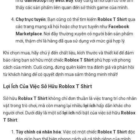
như
GameStop
hay
Best Buy
. Đây cũng là nơi bạn có thể tìm
thấy các sản phẩm liên quan đến sở thích game của mình.
Chợ trực tuyến
: Bạn cũng có thể tìm kiếm
Roblox T Shirt
qua
các trang mạng xã hội hoặc chợ trực tuyến như
Facebook
Marketplace
. Nơi đây thường xuyên có người bán sản phẩm
mới, thậm chí là hàng đã qua sử dụng với mức giá hợp lý.
Khi chọn mua, hãy chú ý đến chất liệu, kích thước và thiết kế để đảm
bảo rằng bạn sở hữu một chiếc
Roblox T Shirt
phù hợp với phong
cách của mình. Cuối cùng, đừng quên kiểm tra đánh giá và phản hồi
từ khách hàng để có quyết định mua sắm thông minh nhất!
Lợi Ích Của Việc Sở Hữu Roblox T Shirt
Sở hữu
Roblox T Shirt
không chỉ đơn thuần là việc trang trí cho nhân
vật trong trò chơi, mà còn mang lại nhiều
lợi ích
hấp dẫn khác cho
người chơi. Dưới đây là một số
lợi ích
nổi bật của việc sở hữu
Roblox
T Shirt
:
Tùy chỉnh cá nhân hóa
: Việc có một chiếc
Roblox T Shirt
độc
đáo giúp bạn thể hiện phong cách và cá tính riêng của mình