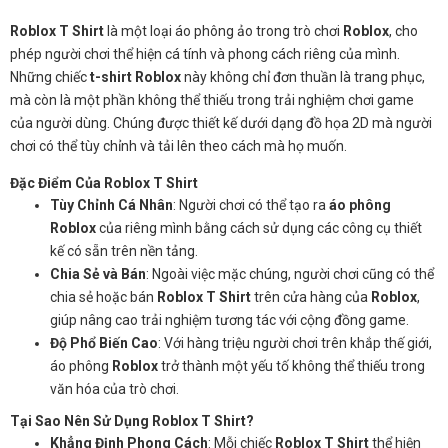
Roblox T Shirt
là một loại áo phông ảo trong trò chơi
Roblox
, cho
phép người chơi thể hiện cá tính và phong cách riêng của mình.
Những chiếc
t-shirt Roblox
này không chỉ đơn thuần là trang phục,
mà còn là một phần không thể thiếu trong trải nghiệm chơi game
của người dùng. Chúng được thiết kế dưới dạng đồ họa 2D mà người
chơi có thể tùy chỉnh và tải lên theo cách mà họ muốn.
Đặc Điểm Của Roblox T Shirt
Tùy Chỉnh Cá Nhân
: Người chơi có thể tạo ra
áo phông
Roblox
của riêng mình bằng cách sử dụng các công cụ thiết
kế có sẵn trên nền tảng.
Chia Sẻ và Bán
: Ngoài việc mặc chúng, người chơi cũng có thể
chia sẻ hoặc bán
Roblox T Shirt
trên cửa hàng của
Roblox
,
giúp nâng cao trải nghiệm tương tác với cộng đồng game.
Độ Phổ Biến Cao
: Với hàng triệu người chơi trên khắp thế giới,
áo phông
Roblox
trở thành một yếu tố không thể thiếu trong
văn hóa của trò chơi.
Tại Sao Nên Sử Dụng Roblox T Shirt?
Khẳng Định Phong Cách
: Mỗi chiếc
Roblox T Shirt
thể hiện