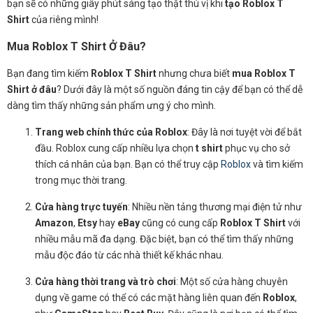
bạn sẽ có những giây phút sáng tạo thật thú vị khi
tạo Roblox T
Shirt
của riêng mình!
Mua Roblox T Shirt Ở Đâu?
Bạn đang tìm kiếm
Roblox T Shirt
nhưng chưa biết
mua Roblox T
Shirt ở đâu
? Dưới đây là một số nguồn đáng tin cậy để bạn có thể dễ
dàng tìm thấy những sản phẩm ưng ý cho mình.
Trang web chính thức của Roblox
: Đây là nơi tuyệt vời để bắt
đầu. Roblox cung cấp nhiều lựa chọn
t shirt
phục vụ cho sở
thích cá nhân của bạn. Bạn có thể truy cập
Roblox
và tìm kiếm
trong mục thời trang.
Cửa hàng trực tuyến
: Nhiều nền tảng thương mại điện tử như
Amazon
,
Etsy
hay
eBay
cũng có cung cấp
Roblox T Shirt
với
nhiều mẫu mã đa dạng. Đặc biệt, bạn có thể tìm thấy những
mẫu độc đáo từ các nhà thiết kế khác nhau.
Cửa hàng thời trang và trò chơi
: Một số cửa hàng chuyên
dụng về game có thể có các mặt hàng liên quan đến
Roblox
,