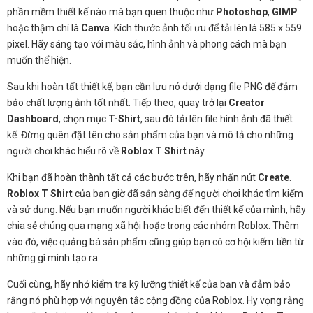
phần mềm thiết kế nào mà bạn quen thuộc như
Photoshop
,
GIMP
hoặc thậm chí là
Canva
. Kích thước ảnh tối ưu để tải lên là 585 x 559
pixel. Hãy sáng tạo với màu sắc, hình ảnh và phong cách mà bạn
muốn thể hiện.
Sau khi hoàn tất thiết kế, bạn cần lưu nó dưới dạng file PNG để đảm
bảo chất lượng ảnh tốt nhất. Tiếp theo, quay trở lại
Creator
Dashboard
, chọn mục
T-Shirt
, sau đó tải lên file hình ảnh đã thiết
kế. Đừng quên đặt tên cho sản phẩm của bạn và mô tả cho những
người chơi khác hiểu rõ về
Roblox T Shirt
này.
Khi bạn đã hoàn thành tất cả các bước trên, hãy nhấn nút
Create
.
Roblox T Shirt
của bạn giờ đã sẵn sàng để người chơi khác tìm kiếm
và sử dụng. Nếu bạn muốn người khác biết đến thiết kế của mình, hãy
chia sẻ chúng qua mạng xã hội hoặc trong các nhóm Roblox. Thêm
vào đó, việc quảng bá sản phẩm cũng giúp bạn có cơ hội kiếm tiền từ
những gì mình tạo ra.
Cuối cùng, hãy nhớ kiểm tra kỹ lưỡng thiết kế của bạn và đảm bảo
rằng nó phù hợp với nguyên tắc cộng đồng của Roblox. Hy vọng rằng