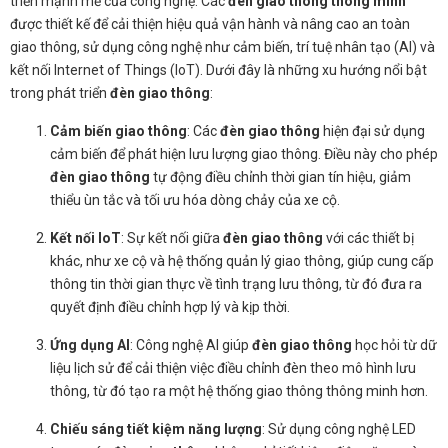
triển mạnh mẽ của công nghệ. Các
đèn giao thông thông minh
được thiết kế để cải thiện hiệu quả vận hành và nâng cao an toàn
giao thông, sử dụng công nghệ như cảm biến, trí tuệ nhân tạo (AI) và
kết nối Internet of Things (IoT). Dưới đây là những xu hướng nổi bật
trong phát triển
đèn giao thông
:
Cảm biến giao thông
: Các
đèn giao thông
hiện đại sử dụng
cảm biến để phát hiện lưu lượng giao thông. Điều này cho phép
đèn giao thông
tự động điều chỉnh thời gian tín hiệu, giảm
thiểu ùn tắc và tối ưu hóa dòng chảy của xe cộ.
Kết nối IoT
: Sự kết nối giữa
đèn giao thông
với các thiết bị
khác, như xe cộ và hệ thống quản lý giao thông, giúp cung cấp
thông tin thời gian thực về tình trạng lưu thông, từ đó đưa ra
quyết định điều chỉnh hợp lý và kịp thời.
Ứng dụng AI
: Công nghệ AI giúp
đèn giao thông
học hỏi từ dữ
liệu lịch sử để cải thiện việc điều chỉnh đèn theo mô hình lưu
thông, từ đó tạo ra một hệ thống giao thông thông minh hơn.
Chiếu sáng tiết kiệm năng lượng
: Sử dụng công nghệ LED