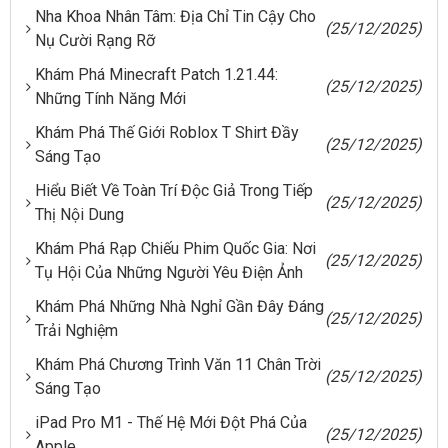
Nha Khoa Nhân Tâm: Địa Chỉ Tin Cậy Cho
(25/12/2025)
Nụ Cười Rạng Rỡ
Khám Phá Minecraft Patch 1.21.44:
(25/12/2025)
Những Tính Năng Mới
Khám Phá Thế Giới Roblox T Shirt Đầy
(25/12/2025)
Sáng Tạo
Hiểu Biết Về Toàn Trí Độc Giả Trong Tiếp
(25/12/2025)
Thị Nội Dung
Khám Phá Rạp Chiếu Phim Quốc Gia: Nơi
(25/12/2025)
Tụ Hội Của Những Người Yêu Điện Ảnh
Khám Phá Những Nhà Nghỉ Gần Đây Đáng
(25/12/2025)
Trải Nghiệm
Khám Phá Chương Trình Văn 11 Chân Trời
(25/12/2025)
Sáng Tạo
iPad Pro M1 - Thế Hệ Mới Đột Phá Của
(25/12/2025)
Apple