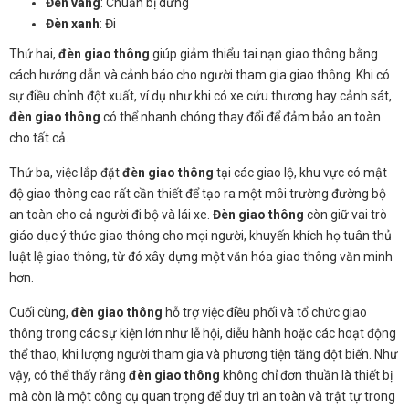
Đèn vàng
: Chuẩn bị dừng
Đèn xanh
: Đi
Thứ hai,
đèn giao thông
giúp giảm thiểu tai nạn giao thông bằng
cách hướng dẫn và cảnh báo cho người tham gia giao thông. Khi có
sự điều chỉnh đột xuất, ví dụ như khi có xe cứu thương hay cảnh sát,
đèn giao thông
có thể nhanh chóng thay đổi để đảm bảo an toàn
cho tất cả.
Thứ ba, việc lắp đặt
đèn giao thông
tại các giao lộ, khu vực có mật
độ giao thông cao rất cần thiết để tạo ra một môi trường đường bộ
an toàn cho cả người đi bộ và lái xe.
Đèn giao thông
còn giữ vai trò
giáo dục ý thức giao thông cho mọi người, khuyến khích họ tuân thủ
luật lệ giao thông, từ đó xây dựng một văn hóa giao thông văn minh
hơn.
Cuối cùng,
đèn giao thông
hỗ trợ việc điều phối và tổ chức giao
thông trong các sự kiện lớn như lễ hội, diễu hành hoặc các hoạt động
thể thao, khi lượng người tham gia và phương tiện tăng đột biến. Như
vậy, có thể thấy rằng
đèn giao thông
không chỉ đơn thuần là thiết bị
mà còn là một công cụ quan trọng để duy trì an toàn và trật tự trong