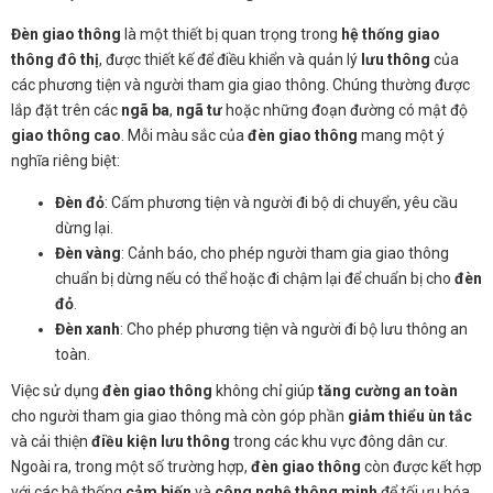
Đèn giao thông
là một thiết bị quan trọng trong
hệ thống giao
thông đô thị
, được thiết kế để điều khiển và quản lý
lưu thông
của
các phương tiện và người tham gia giao thông. Chúng thường được
lắp đặt trên các
ngã ba
,
ngã tư
hoặc những đoạn đường có mật độ
giao thông cao
. Mỗi màu sắc của
đèn giao thông
mang một ý
nghĩa riêng biệt:
Đèn đỏ
: Cấm phương tiện và người đi bộ di chuyển, yêu cầu
dừng lại.
Đèn vàng
: Cảnh báo, cho phép người tham gia giao thông
chuẩn bị dừng nếu có thể hoặc đi chậm lại để chuẩn bị cho
đèn
đỏ
.
Đèn xanh
: Cho phép phương tiện và người đi bộ lưu thông an
toàn.
Việc sử dụng
đèn giao thông
không chỉ giúp
tăng cường an toàn
cho người tham gia giao thông mà còn góp phần
giảm thiểu ùn tắc
và cải thiện
điều kiện lưu thông
trong các khu vực đông dân cư.
Ngoài ra, trong một số trường hợp,
đèn giao thông
còn được kết hợp
với các hệ thống
cảm biến
và
công nghệ thông minh
để tối ưu hóa