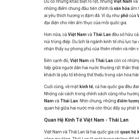
Dù có những khác biệt rõ rệt, nhưng
Việt Nam
và
những điểm chung đầu tiên chính là
văn hóa
ẩm t
ai yêu thích hương vị đậm đà. Ví dụ như
phở
của
đại diện cho nền ẩm thực của mỗi quốc gia.
Hơn nữa, cả
Việt Nam
và
Thái Lan
đều sở hữu cản
núi trùng điệp. Du lịch là ngành kinh tế chủ lực t
nhận thấy sự phong phú của thiên nhiên và nền v
Bên cạnh đó,
Việt Nam
và
Thái Lan
còn có những
tiếp giữa người dân hai nước thường rất thân thiệ
khách là yếu tố không thể thiếu trong văn hóa hà
Cuối cùng, về mặt
kinh tế
, cả hai quốc gia đều đa
Những cải cách trong chính sách cũng như hướng
Nam
và
Thái Lan
. Nhìn chung, những
điểm tươn
quan hệ giữa hai nước mà còn thúc đẩy sự phát 
Quan Hệ Kinh Tế Việt Nam - Thái Lan
Việt Nam và Thái Lan là hai quốc gia có
quan hệ k