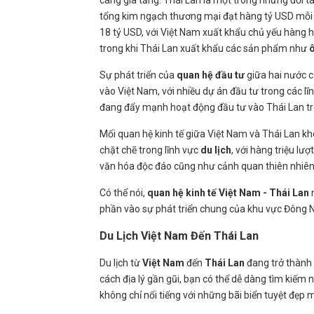
càng gia tăng. Thái Lan là một trong những đối 
tổng kim ngạch thương mại đạt hàng tỷ USD mỗ
18 tỷ USD, với Việt Nam xuất khẩu chủ yếu hàng
trong khi Thái Lan xuất khẩu các sản phẩm như
ô
Sự phát triển của
quan hệ đầu tư
giữa hai nước c
vào Việt Nam, với nhiều dự án đầu tư trong các lĩ
đang đẩy mạnh hoạt động đầu tư vào Thái Lan tr
Mối quan hệ kinh tế giữa Việt Nam và Thái Lan kh
chặt chẽ trong lĩnh vực
du lịch
, với hàng triệu l
văn hóa độc đáo cũng như cảnh quan thiên nhiên
Có thể nói,
quan hệ kinh tế Việt Nam - Thái Lan
n
phần vào sự phát triển chung của khu vực Đông 
Du Lịch Việt Nam Đến Thái Lan
Du lịch từ
Việt Nam
đến
Thái Lan
đang trở thành 
cách địa lý gần gũi, bạn có thể dễ dàng tìm kiếm
không chỉ nổi tiếng với những bãi biển tuyệt đẹ