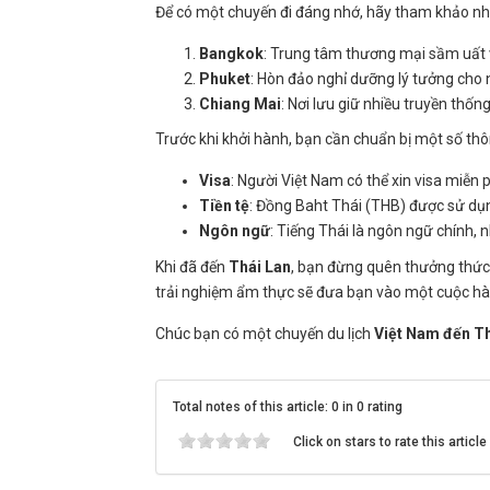
Để có một chuyến đi đáng nhớ, hãy tham khảo nh
Bangkok
: Trung tâm thương mại sầm uất 
Phuket
: Hòn đảo nghỉ dưỡng lý tưởng cho 
Chiang Mai
: Nơi lưu giữ nhiều truyền thốn
Trước khi khởi hành, bạn cần chuẩn bị một số thô
Visa
: Người Việt Nam có thể xin visa miễn p
Tiền tệ
: Đồng Baht Thái (THB) được sử dụng
Ngôn ngữ
: Tiếng Thái là ngôn ngữ chính, 
Khi đã đến
Thái Lan
, bạn đừng quên thưởng thứ
trải nghiệm ẩm thực sẽ đưa bạn vào một cuộc hành
Chúc bạn có một chuyến du lịch
Việt Nam đến Th
Total notes of this article: 0 in 0 rating
Click on stars to rate this article