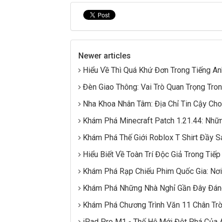
Newer articles
Hiểu Về Thì Quá Khứ Đơn Trong Tiếng An
Đèn Giao Thông: Vai Trò Quan Trọng Tro
Nha Khoa Nhân Tâm: Địa Chỉ Tin Cậy Ch
Khám Phá Minecraft Patch 1.21.44: Nhữ
Khám Phá Thế Giới Roblox T Shirt Đầy 
Hiểu Biết Về Toàn Trí Độc Giả Trong Tiếp
Khám Phá Rạp Chiếu Phim Quốc Gia: Nơi
Khám Phá Những Nhà Nghỉ Gần Đây Đán
Khám Phá Chương Trình Văn 11 Chân Trờ
iPad Pro M1 - Thế Hệ Mới Đột Phá Của 