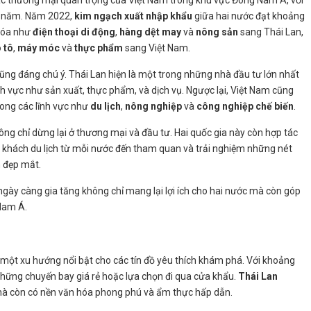
tác thương mại quan trọng của Việt Nam trong khu vực Đông Nam Á, với
i năm. Năm 2022,
kim ngạch xuất nhập khẩu
giữa hai nước đạt khoảng
 hóa như
điện thoại di động
,
hàng dệt may
và
nông sản
sang Thái Lan,
 tô
,
máy móc
và
thực phẩm
sang Việt Nam.
ũng đáng chú ý. Thái Lan hiện là một trong những nhà đầu tư lớn nhất
nh vực như sản xuất, thực phẩm, và dịch vụ. Ngược lại, Việt Nam cũng
ong các lĩnh vực như
du lịch
,
nông nghiệp
và
công nghiệp chế biến
.
ông chỉ dừng lại ở thương mại và đầu tư. Hai quốc gia này còn hợp tác
ượt khách du lịch từ mỗi nước đến tham quan và trải nghiệm những nét
 đẹp mắt.
gày càng gia tăng không chỉ mang lại lợi ích cho hai nước mà còn góp
Nam Á.
một xu hướng nổi bật cho các tín đồ yêu thích khám phá. Với khoảng
 những chuyến bay giá rẻ hoặc lựa chọn đi qua cửa khẩu.
Thái Lan
p mà còn có nền văn hóa phong phú và ẩm thực hấp dẫn.