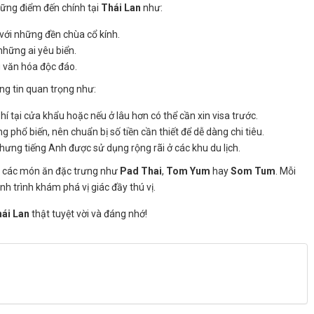
ững điểm đến chính tại
Thái Lan
như:
với những đền chùa cổ kính.
những ai yêu biển.
g văn hóa độc đáo.
ng tin quan trọng như:
hí tại cửa khẩu hoặc nếu ở lâu hơn có thể cần xin visa trước.
 phổ biến, nên chuẩn bị số tiền cần thiết để dễ dàng chi tiêu.
nhưng tiếng Anh được sử dụng rộng rãi ở các khu du lịch.
c các món ăn đặc trưng như
Pad Thai
,
Tom Yum
hay
Som Tum
. Mỗi
 trình khám phá vị giác đầy thú vị.
ái Lan
thật tuyệt vời và đáng nhớ!