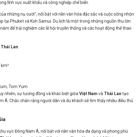
ong lĩnh vực xuất khẩu và công nghiệp chế biến.
của những nụ cười", nổi bật với nền văn hóa đặc sắc và cuộc sống nhộn
p tại Phuket và Koh Samui. Du lịch là một trong những nguồn thu lớn
g năm để trải nghiệm các lễ hội truyền thống và các hoạt động thể thao
à
Thái Lan
:
 km²
 Tum, Tom Yum
uy nhiên, sự tương đồng và khác biệt giữa
Việt Nam
và
Thái Lan
tạo
 Á. Chắc chắn rằng người dân và du khách sẽ tìm thấy nhiều điều thú
Gia
 khu vực Đông Nam Á, nổi bật với nền văn hóa đa dạng và phong phú.