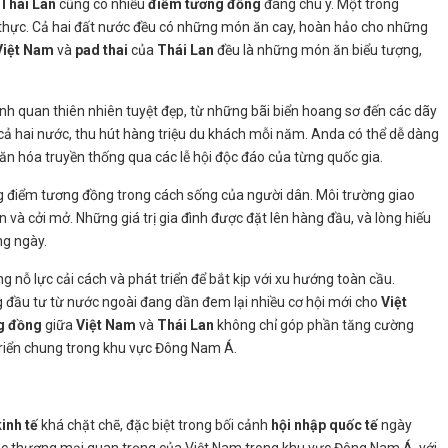
Thái Lan
cũng có nhiều
điểm tương đồng
đáng chú ý. Một trong
hực. Cả hai đất nước đều có những món ăn cay, hoàn hảo cho những
Việt Nam
và
pad thai
của
Thái Lan
đều là những món ăn biểu tượng,
h quan thiên nhiên tuyệt đẹp, từ những bãi biển hoang sơ đến các dãy
ại cả hai nước, thu hút hàng triệu du khách mỗi năm. Anda có thể dễ dàng
ăn hóa truyền thống qua các lễ hội độc đáo của từng quốc gia.
 điểm tương đồng trong cách sống của người dân. Môi trường giao
n và cởi mở. Những giá trị gia đình được đặt lên hàng đầu, và lòng hiếu
ng ngày.
ng nỗ lực cải cách và phát triển để bắt kịp với xu hướng toàn cầu.
 đầu tư từ nước ngoài đang dần đem lại nhiều cơ hội mới cho
Việt
g đồng
giữa
Việt Nam
và
Thái Lan
không chỉ góp phần tăng cường
triển chung trong khu vực Đông Nam Á.
inh tế
khá chặt chẽ, đặc biệt trong bối cảnh
hội nhập quốc tế
ngày