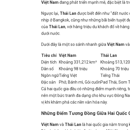
Việt Nam
đang phát triển mạnh mẽ, đặc biệt là tr
Ngược lại,
Thái Lan
được biết đến như "đất nước 
nhịp ở Bangkok, cũng như những bãi biển tuyệt đẹ
của
Thái Lan
, với hàng triệu du khách đổ về hàn
dưới nước.
Dưới đây là một so sánh nhanh giữa
Việt Nam
v
Tiêu chí
Việt Nam
Thái Lan
Diện tích
Khoảng 331,212 km²
Khoảng 513,120
Dân số
Khoảng 98 triệu
Khoảng 70 triệu
Ngôn ngữ
Tiếng Việt
Tiếng Thái
Đặc sản
Phở, Bánh mì, Gỏi cuốn
Pad Thái, Som
Cả hai quốc gia đều có những điểm mạnh riêng, t
nên một bức tranh đa dạng cho khu vực Đông Nam
vị khi khám phá các nền văn hóa này.
Những Điểm Tương Đồng Giữa Hai Quốc 
Việt Nam
và
Thái Lan
là hai quốc gia nằm trong