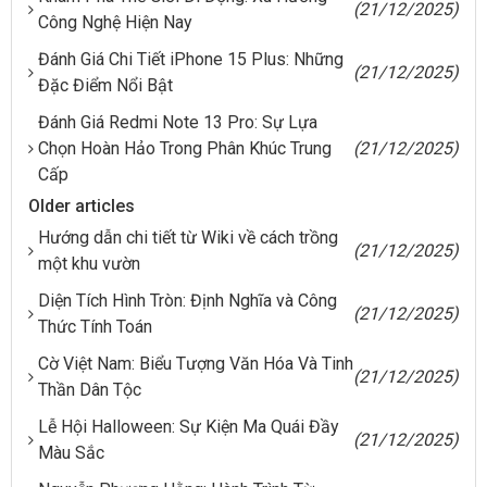
(21/12/2025)
Công Nghệ Hiện Nay
Đánh Giá Chi Tiết iPhone 15 Plus: Những
(21/12/2025)
Đặc Điểm Nổi Bật
Đánh Giá Redmi Note 13 Pro: Sự Lựa
Chọn Hoàn Hảo Trong Phân Khúc Trung
(21/12/2025)
Cấp
Older articles
Hướng dẫn chi tiết từ Wiki về cách trồng
(21/12/2025)
một khu vườn
Diện Tích Hình Tròn: Định Nghĩa và Công
(21/12/2025)
Thức Tính Toán
Cờ Việt Nam: Biểu Tượng Văn Hóa Và Tinh
(21/12/2025)
Thần Dân Tộc
Lễ Hội Halloween: Sự Kiện Ma Quái Đầy
(21/12/2025)
Màu Sắc