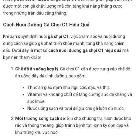
được một con gà chất lượng mà còn tăng khả năng thắng cược
trong những trận đấu căng thẳng.
Cách Nuôi Dưỡng Gà Chọi C1 Hiệu Quả
Khi bạn quyết định nuôi
gà chọi C1
, việc chăm sóc và nuôi dưỡng
đúng cách sẽ giúp gà phát triển khỏe mạnh, tăng khả năng chiến
đấu. Dưới đây là một số
cách nuôi dưỡng gà chọi C1 hiệu quả
mà
bạn nên tham khảo:
Chế độ ăn uống hợp lý
: Gà chọi C1 cần được cung cấp chế độ
ăn uống đầy đủ dinh dưỡng, bao gồm:
Thức ăn giàu đạm như ngũ cốc, đậu, và thịt.
Vitamin và khoáng chất để tăng cường sức đề kháng và
sức khỏe.
Nước uống sạch và tươi để giữ cho gà luôn đủ nước.
Môi trường sống sạch sẽ
: Giữ cho chuồng trại luôn được khô
ráo và thông thoáng, giúp tránh bệnh tật. Định kỳ dọn dẹp và
khử trùng khu vực nuôi.