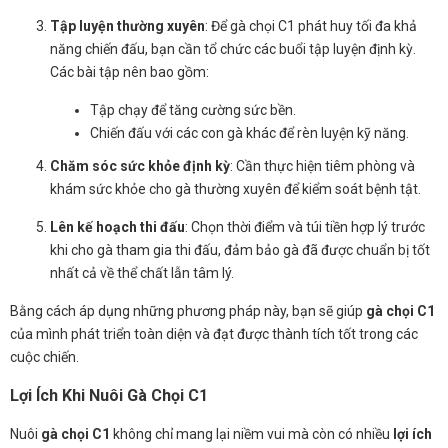
Tập luyện thường xuyên
: Để gà chọi C1 phát huy tối đa khả
năng chiến đấu, bạn cần tổ chức các buổi tập luyện định kỳ.
Các bài tập nên bao gồm:
Tập chạy để tăng cường sức bền.
Chiến đấu với các con gà khác để rèn luyện kỹ năng.
Chăm sóc sức khỏe định kỳ
: Cần thực hiện tiêm phòng và
khám sức khỏe cho gà thường xuyên để kiểm soát bệnh tật.
Lên kế hoạch thi đấu
: Chọn thời điểm và túi tiền hợp lý trước
khi cho gà tham gia thi đấu, đảm bảo gà đã được chuẩn bị tốt
nhất cả về thể chất lẫn tâm lý.
Bằng cách áp dụng những phương pháp này, bạn sẽ giúp
gà chọi C1
của mình phát triển toàn diện và đạt được thành tích tốt trong các
cuộc chiến.
Lợi Ích Khi Nuôi Gà Chọi C1
Nuôi
gà chọi C1
không chỉ mang lại niềm vui mà còn có nhiều
lợi ích