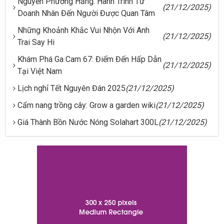
Nguyễn Phương Hằng: Hành Trình Từ
(21/12/2025)
Doanh Nhân Đến Người Được Quan Tâm
Những Khoảnh Khắc Vui Nhộn Với Anh
(21/12/2025)
Trai Say Hi
Khám Phá Ga Cam 67: Điểm Đến Hấp Dẫn
(21/12/2025)
Tại Việt Nam
Lịch nghỉ Tết Nguyên Đán 2025
(21/12/2025)
Cẩm nang trồng cây: Grow a garden wiki
(21/12/2025)
Giá Thành Bồn Nước Nóng Solahart 300L
(21/12/2025)