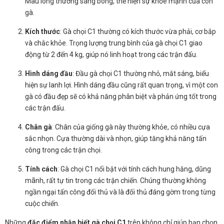
Màu lông thường sáng bóng, thể hiện sự khỏe mạnh của con
gà.
Kích thước
: Gà chọi C1 thường có kích thước vừa phải, cơ bắp
và chắc khỏe. Trọng lượng trung bình của gà chọi C1 giao
động từ 2 đến 4 kg, giúp nó linh hoạt trong các trận đấu.
Hình dáng đầu
: Đầu gà chọi C1 thường nhỏ, mắt sáng, biểu
hiện sự lanh lợi. Hình dáng đầu cũng rất quan trọng, vì một con
gà có đầu đẹp sẽ có khả năng phân biệt và phản ứng tốt trong
các trận đấu.
Chân gà
: Chân của giống gà này thường khỏe, có nhiều cựa
sắc nhọn. Cựa thường dài và nhọn, giúp tăng khả năng tấn
công trong các trận chọi.
Tính cách
: Gà chọi C1 nổi bật với tính cách hung hăng, dũng
mãnh, rất tự tin trong các trận chiến. Chúng thường không
ngần ngại tấn công đối thủ và là đối thủ đáng gờm trong từng
cuộc chiến.
Những
đặc điểm nhận biết gà chọi C1
trên không chỉ giúp bạn chọn