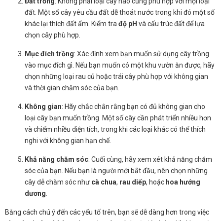
Đất trồng
: Không phải loại cây nào cũng phù hợp với mọi loại
đất. Một số cây yêu cầu đất dễ thoát nước trong khi đó một số
khác lại thích đất ẩm. Kiểm tra
độ pH
và cấu trúc đất để lựa
chọn cây phù hợp.
Mục đích trồng
: Xác định xem bạn muốn sử dụng cây trồng
vào mục đích gì. Nếu bạn muốn có một khu vườn ăn được, hãy
chọn những loại rau củ hoặc trái cây phù hợp với không gian
và thời gian chăm sóc của bạn.
Không gian
: Hãy chắc chắn rằng bạn có đủ không gian cho
loại cây bạn muốn trồng. Một số cây cần phát triển nhiều hơn
và chiếm nhiều diện tích, trong khi các loại khác có thể thích
nghi với không gian hạn chế.
Khả năng chăm sóc
: Cuối cùng, hãy xem xét khả năng chăm
sóc của bạn. Nếu bạn là người mới bắt đầu, nên chọn những
cây dễ chăm sóc như
cà chua
,
rau diếp
, hoặc
hoa hướng
dương
.
Bằng cách chú ý đến các yếu tố trên, bạn sẽ dễ dàng hơn trong việc