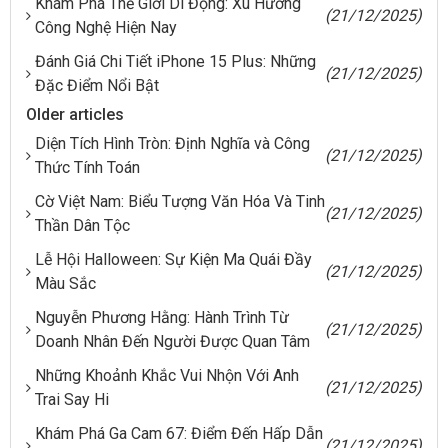
Khám Phá Thế Giới Di Động: Xu Hướng
(21/12/2025)
Công Nghệ Hiện Nay
Đánh Giá Chi Tiết iPhone 15 Plus: Những
(21/12/2025)
Đặc Điểm Nổi Bật
Older articles
Diện Tích Hình Tròn: Định Nghĩa và Công
(21/12/2025)
Thức Tính Toán
Cờ Việt Nam: Biểu Tượng Văn Hóa Và Tinh
(21/12/2025)
Thần Dân Tộc
Lễ Hội Halloween: Sự Kiện Ma Quái Đầy
(21/12/2025)
Màu Sắc
Nguyễn Phương Hằng: Hành Trình Từ
(21/12/2025)
Doanh Nhân Đến Người Được Quan Tâm
Những Khoảnh Khắc Vui Nhộn Với Anh
(21/12/2025)
Trai Say Hi
Khám Phá Ga Cam 67: Điểm Đến Hấp Dẫn
(21/12/2025)