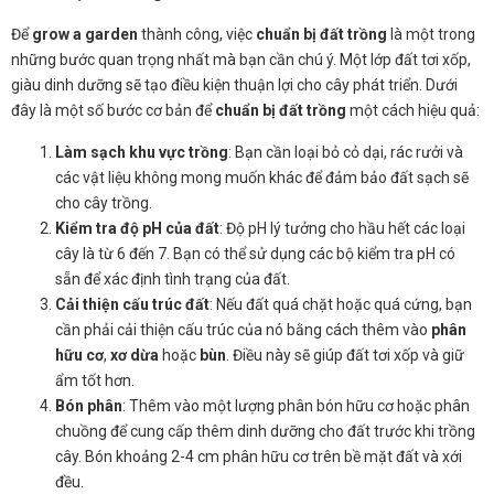
Để
grow a garden
thành công, việc
chuẩn bị đất trồng
là một trong
những bước quan trọng nhất mà bạn cần chú ý. Một lớp đất tơi xốp,
giàu dinh dưỡng sẽ tạo điều kiện thuận lợi cho cây phát triển. Dưới
đây là một số bước cơ bản để
chuẩn bị đất trồng
một cách hiệu quả:
Làm sạch khu vực trồng
: Bạn cần loại bỏ cỏ dại, rác rưởi và
các vật liệu không mong muốn khác để đảm bảo đất sạch sẽ
cho cây trồng.
Kiểm tra độ pH của đất
: Độ pH lý tưởng cho hầu hết các loại
cây là từ 6 đến 7. Bạn có thể sử dụng các bộ kiểm tra pH có
sẵn để xác định tình trạng của đất.
Cải thiện cấu trúc đất
: Nếu đất quá chặt hoặc quá cứng, bạn
cần phải cải thiện cấu trúc của nó bằng cách thêm vào
phân
hữu cơ
,
xơ dừa
hoặc
bùn
. Điều này sẽ giúp đất tơi xốp và giữ
ẩm tốt hơn.
Bón phân
: Thêm vào một lượng phân bón hữu cơ hoặc phân
chuồng để cung cấp thêm dinh dưỡng cho đất trước khi trồng
cây. Bón khoảng 2-4 cm phân hữu cơ trên bề mặt đất và xới
đều.