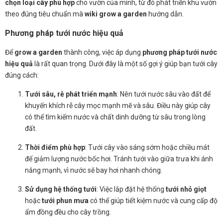
chọn loại cây phù hợp
cho vườn của mình, từ đó phát triển khu vườn
theo đúng tiêu chuẩn mà
wiki grow a garden
hướng dẫn.
Phương pháp tưới nước hiệu quả
Để
grow a garden
thành công, việc áp dụng
phương pháp tưới nước
hiệu quả
là rất quan trọng. Dưới đây là một số gợi ý giúp bạn tưới cây
đúng cách:
Tưới sâu, rễ phát triển mạnh
: Nên tưới nước sâu vào đất để
khuyến khích rễ cây mọc mạnh mẽ và sâu. Điều này giúp cây
có thể tìm kiếm nước và chất dinh dưỡng từ sâu trong lòng
đất.
Thời điểm phù hợp
: Tưới cây vào sáng sớm hoặc chiều mát
để giảm lượng nước bốc hơi. Tránh tưới vào giữa trưa khi ánh
nắng mạnh, vì nước sẽ bay hơi nhanh chóng.
Sử dụng hệ thống tưới
: Việc lắp đặt hệ thống
tưới nhỏ giọt
hoặc
tưới phun mưa
có thể giúp tiết kiệm nước và cung cấp độ
ẩm đồng đều cho cây trồng.